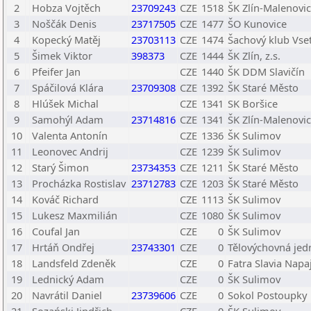
2
Hobza Vojtěch
23709243
CZE
1518
ŠK Zlín-Malenovice
3
Noščák Denis
23717505
CZE
1477
ŠO Kunovice
4
Kopecký Matěj
23703113
CZE
1474
Šachový klub Vsetí
5
Šimek Viktor
398373
CZE
1444
ŠK Zlín, z.s.
6
Pfeifer Jan
CZE
1440
ŠK DDM Slavičín
7
Spáčilová Klára
23709308
CZE
1392
ŠK Staré Město
8
Hlúšek Michal
CZE
1341
SK Boršice
9
Samohýl Adam
23714816
CZE
1341
ŠK Zlín-Malenovice
10
Valenta Antonín
CZE
1336
ŠK Sulimov
11
Leonovec Andrij
CZE
1239
ŠK Sulimov
12
Starý Šimon
23734353
CZE
1211
ŠK Staré Město
13
Procházka Rostislav
23712783
CZE
1203
ŠK Staré Město
14
Kováč Richard
CZE
1113
ŠK Sulimov
15
Lukesz Maxmilián
CZE
1080
ŠK Sulimov
16
Coufal Jan
CZE
0
ŠK Sulimov
17
Hrtáň Ondřej
23743301
CZE
0
Tělovýchovná jedn
18
Landsfeld Zdeněk
CZE
0
Fatra Slavia Napa
19
Lednický Adam
CZE
0
ŠK Sulimov
20
Navrátil Daniel
23739606
CZE
0
Sokol Postoupky