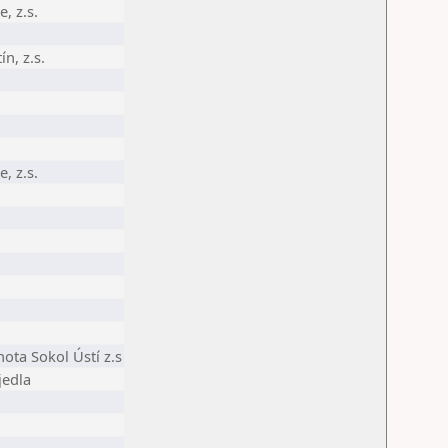
, z.s.
n, z.s.
, z.s.
ota Sokol Ústí z.s
jedla