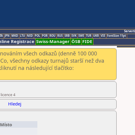
Servert
TA
JPN
MKD
LTU
NED
POL
POR
ROU
RUS
SRB
SVK
SWE
TUR
UKR
VIE
FontSize:11pt
line Registrace
Swiss-Manager
ÖSB
FIDE
kenováním všech odkazů (denně 100 000
Co, všechny odkazy turnajů starší než dva
iknutí na následující tlačítko:
 licence 4
Hledej
/Místo