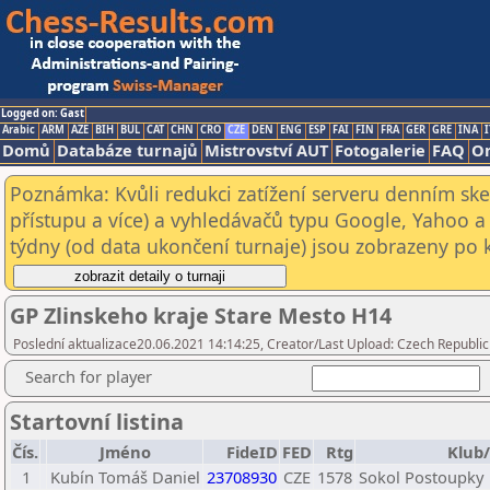
Logged on: Gast
Arabic
ARM
AZE
BIH
BUL
CAT
CHN
CRO
CZE
DEN
ENG
ESP
FAI
FIN
FRA
GER
GRE
INA
I
Domů
Databáze turnajů
Mistrovství AUT
Fotogalerie
FAQ
On
Poznámka: Kvůli redukci zatížení serveru denním s
přístupu a více) a vyhledávačů typu Google, Yahoo a 
týdny (od data ukončení turnaje) jsou zobrazeny po kl
GP Zlinskeho kraje Stare Mesto H14
Poslední aktualizace20.06.2021 14:14:25, Creator/Last Upload: Czech Republic
Search for player
Startovní listina
Čís.
Jméno
FideID
FED
Rtg
Klub
1
Kubín Tomáš Daniel
23708930
CZE
1578
Sokol Postoupky