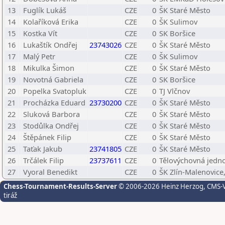
13
Fuglík Lukáš
CZE
0
ŠK Staré Město
14
Kolaříková Erika
CZE
0
ŠK Sulimov
15
Kostka Vít
CZE
0
SK Boršice
16
Lukaštík Ondřej
23743026
CZE
0
ŠK Staré Město
17
Malý Petr
CZE
0
ŠK Sulimov
18
Mikulka Šimon
CZE
0
ŠK Staré Město
19
Novotná Gabriela
CZE
0
SK Boršice
20
Popelka Svatopluk
CZE
0
TJ Vlčnov
21
Procházka Eduard
23730200
CZE
0
ŠK Staré Město
22
Sluková Barbora
CZE
0
ŠK Staré Město
23
Stodůlka Ondřej
CZE
0
ŠK Staré Město
24
Štěpánek Filip
CZE
0
ŠK Staré Město
25
Taťak Jakub
23741805
CZE
0
ŠK Staré Město
26
Trčálek Filip
23737611
CZE
0
Tělovýchovná jedno
27
Vyoral Benedikt
CZE
0
ŠK Zlín-Malenovice,
Chess-Tournament-Results-Server
© 2006-2026 Heinz Herzog
, CMS-
tiráž