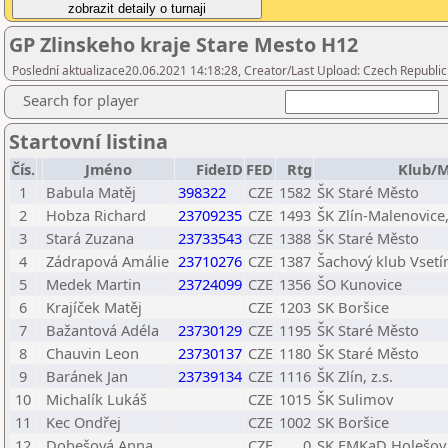
GP Zlinskeho kraje Stare Mesto H12
Poslední aktualizace20.06.2021 14:18:28, Creator/Last Upload: Czech Republic
Search for player
Startovní listina
Čís.
Jméno
FideID
FED
Rtg
Klub/M
1
Babula Matěj
398322
CZE
1582
ŠK Staré Město
2
Hobza Richard
23709235
CZE
1493
ŠK Zlín-Malenovice,
3
Stará Zuzana
23733543
CZE
1388
ŠK Staré Město
4
Zádrapová Amálie
23710276
CZE
1387
Šachový klub Vsetín
5
Medek Martin
23724099
CZE
1356
ŠO Kunovice
6
Krajíček Matěj
CZE
1203
SK Boršice
7
Bažantová Adéla
23730129
CZE
1195
ŠK Staré Město
8
Chauvin Leon
23730137
CZE
1180
ŠK Staré Město
9
Baránek Jan
23739134
CZE
1116
ŠK Zlín, z.s.
10
Michalík Lukáš
CZE
1015
ŠK Sulimov
11
Kec Ondřej
CZE
1002
SK Boršice
12
Dobešová Anna
CZE
0
SK EMKaD Holešov