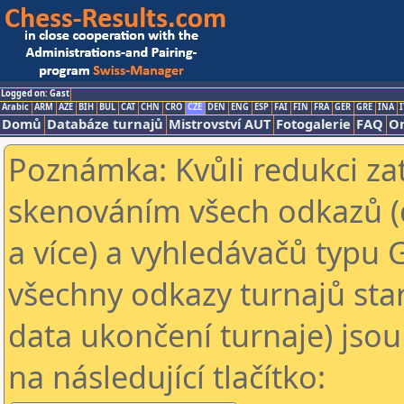
Logged on: Gast
Arabic
ARM
AZE
BIH
BUL
CAT
CHN
CRO
CZE
DEN
ENG
ESP
FAI
FIN
FRA
GER
GRE
INA
I
Domů
Databáze turnajů
Mistrovství AUT
Fotogalerie
FAQ
On
Poznámka: Kvůli redukci za
skenováním všech odkazů (
a více) a vyhledávačů typu 
všechny odkazy turnajů star
data ukončení turnaje) jsou
na následující tlačítko: