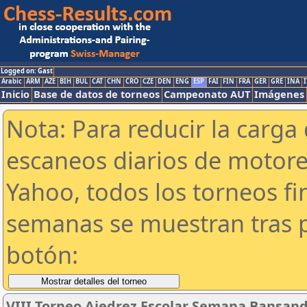
Logged on: Gast
Arabic
ARM
AZE
BIH
BUL
CAT
CHN
CRO
CZE
DEN
ENG
ESP
FAI
FIN
FRA
GER
GRE
INA
I
Inicio
Base de datos de torneos
Campeonato AUT
Imágenes
Nota: Para reducir la carga 
escaneos diarios de motor
Yahoo, todos los torneos f
semanas se muestran tras p
botón:
VIII Torneo Ajedrez Escolar Semana Bansand