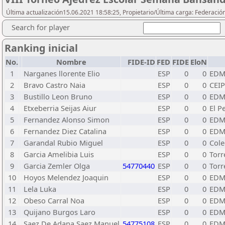
Última actualización15.06.2021 18:58:25, Propietario/Última carga: Federació
Search for player
Ranking inicial
No.
Nombre
FIDE-ID
FED
FIDE
EloN
1
Narganes llorente Elio
ESP
0
0
EDM
2
Bravo Castro Naia
ESP
0
0
CEIP
3
Bustillo Leon Bruno
ESP
0
0
EDM
4
Etxeberria Seijas Aiur
ESP
0
0
El P
5
Fernandez Alonso Simon
ESP
0
0
EDM 
6
Fernandez Diez Catalina
ESP
0
0
EDM 
7
Garandal Rubio Miguel
ESP
0
0
Cole
8
Garcia Amelibia Luis
ESP
0
0
Torr
9
Garcia Zemler Olga
54770440
ESP
0
0
Torr
10
Hoyos Melendez Joaquin
ESP
0
0
EDM 
11
Lela Luka
ESP
0
0
EDM 
12
Obeso Carral Noa
ESP
0
0
EDM 
13
Quijano Burgos Laro
ESP
0
0
EDM
14
Saez De Adana Saez Manuel
54775108
ESP
0
0
EDM