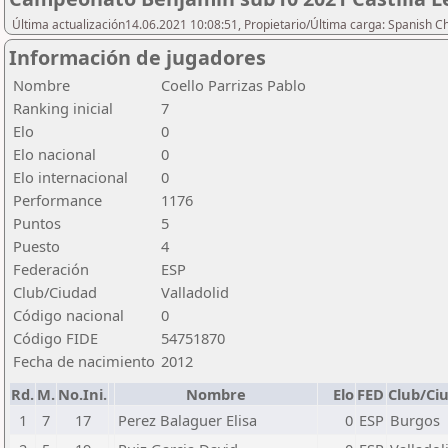
Última actualización14.06.2021 10:08:51, Propietario/Última carga: Spanish C
Información de jugadores
Nombre
Coello Parrizas Pablo
Ranking inicial
7
Elo
0
Elo nacional
0
Elo internacional
0
Performance
1176
Puntos
5
Puesto
4
Federación
ESP
Club/Ciudad
Valladolid
Código nacional
0
Código FIDE
54751870
Fecha de nacimiento
2012
Rd.
M.
No.Ini.
Nombre
Elo
FED
Club/Ci
1
7
17
Perez Balaguer Elisa
0
ESP
Burgos