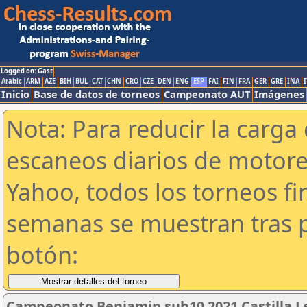
Logged on: Gast
Arabic
ARM
AZE
BIH
BUL
CAT
CHN
CRO
CZE
DEN
ENG
ESP
FAI
FIN
FRA
GER
GRE
INA
I
Inicio
Base de datos de torneos
Campeonato AUT
Imágenes
Nota: Para reducir la carga 
escaneos diarios de motor
Yahoo, todos los torneos f
semanas se muestran tras p
botón:
Campeonato Benjamin sub10 2021 Castilla L