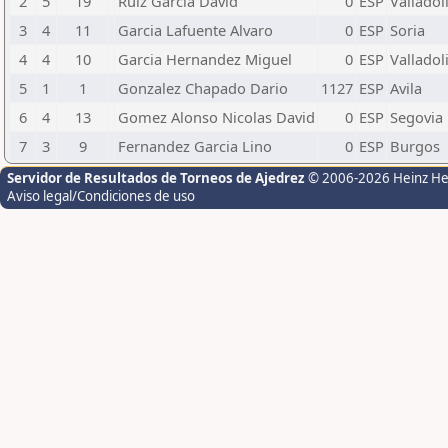
2
5
19
Ruiz Garcia David
0
ESP
Valladol
3
4
11
Garcia Lafuente Alvaro
0
ESP
Soria
4
4
10
Garcia Hernandez Miguel
0
ESP
Valladol
5
1
1
Gonzalez Chapado Dario
1127
ESP
Avila
6
4
13
Gomez Alonso Nicolas David
0
ESP
Segovia
7
3
9
Fernandez Garcia Lino
0
ESP
Burgos
Servidor de Resultados de Torneos de Ajedrez
© 2006-2026 Heinz H
Aviso legal/Condiciones de uso