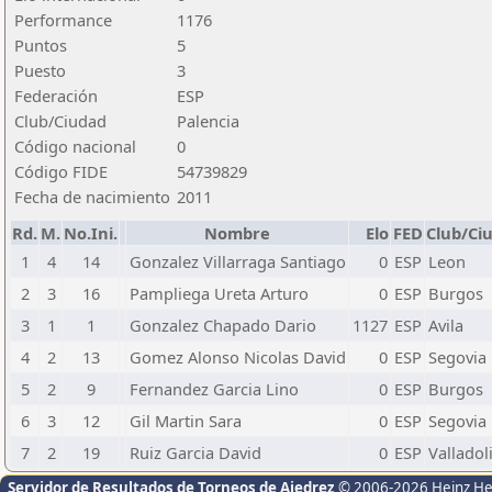
Performance
1176
Puntos
5
Puesto
3
Federación
ESP
Club/Ciudad
Palencia
Código nacional
0
Código FIDE
54739829
Fecha de nacimiento
2011
Rd.
M.
No.Ini.
Nombre
Elo
FED
Club/Ci
1
4
14
Gonzalez Villarraga Santiago
0
ESP
Leon
2
3
16
Pampliega Ureta Arturo
0
ESP
Burgos
3
1
1
Gonzalez Chapado Dario
1127
ESP
Avila
4
2
13
Gomez Alonso Nicolas David
0
ESP
Segovia
5
2
9
Fernandez Garcia Lino
0
ESP
Burgos
6
3
12
Gil Martin Sara
0
ESP
Segovia
7
2
19
Ruiz Garcia David
0
ESP
Valladol
Servidor de Resultados de Torneos de Ajedrez
© 2006-2026 Heinz H