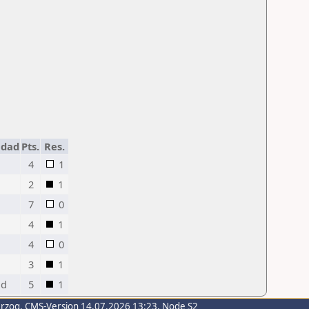
udad
Pts.
Res.
4
1
2
1
7
0
4
1
4
0
3
1
id
5
1
erzog
, CMS-Version 14.07.2026 13:23, Node S2