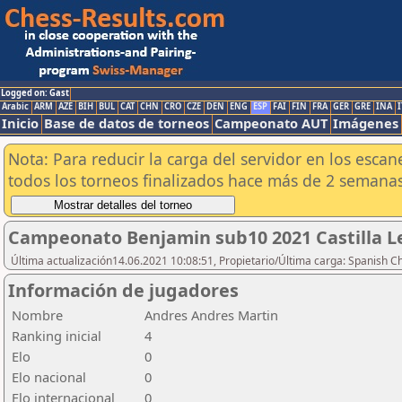
Logged on: Gast
Arabic
ARM
AZE
BIH
BUL
CAT
CHN
CRO
CZE
DEN
ENG
ESP
FAI
FIN
FRA
GER
GRE
INA
I
Inicio
Base de datos de torneos
Campeonato AUT
Imágenes
Nota: Para reducir la carga del servidor en los esc
todos los torneos finalizados hace más de 2 semanas
Campeonato Benjamin sub10 2021 Castilla L
Última actualización14.06.2021 10:08:51, Propietario/Última carga: Spanish C
Información de jugadores
Nombre
Andres Andres Martin
Ranking inicial
4
Elo
0
Elo nacional
0
Elo internacional
0