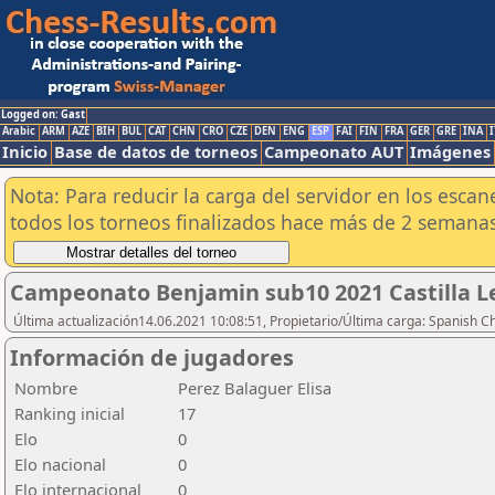
Logged on: Gast
Arabic
ARM
AZE
BIH
BUL
CAT
CHN
CRO
CZE
DEN
ENG
ESP
FAI
FIN
FRA
GER
GRE
INA
I
Inicio
Base de datos de torneos
Campeonato AUT
Imágenes
Nota: Para reducir la carga del servidor en los esc
todos los torneos finalizados hace más de 2 semanas
Campeonato Benjamin sub10 2021 Castilla L
Última actualización14.06.2021 10:08:51, Propietario/Última carga: Spanish C
Información de jugadores
Nombre
Perez Balaguer Elisa
Ranking inicial
17
Elo
0
Elo nacional
0
Elo internacional
0