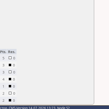
Pts.
Res.
5
0
3
0
3
0
4
0
1
0
2
0
2
0
erzog
, CMS-Version 14.07.2026 13:23, Node S2