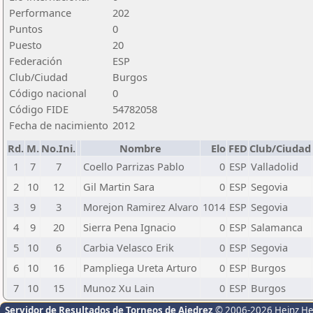
Performance
202
Puntos
0
Puesto
20
Federación
ESP
Club/Ciudad
Burgos
Código nacional
0
Código FIDE
54782058
Fecha de nacimiento
2012
Rd.
M.
No.Ini.
Nombre
Elo
FED
Club/Ciudad
1
7
7
Coello Parrizas Pablo
0
ESP
Valladolid
2
10
12
Gil Martin Sara
0
ESP
Segovia
3
9
3
Morejon Ramirez Alvaro
1014
ESP
Segovia
4
9
20
Sierra Pena Ignacio
0
ESP
Salamanca
5
10
6
Carbia Velasco Erik
0
ESP
Segovia
6
10
16
Pampliega Ureta Arturo
0
ESP
Burgos
7
10
15
Munoz Xu Lain
0
ESP
Burgos
Servidor de Resultados de Torneos de Ajedrez
© 2006-2026 Heinz H