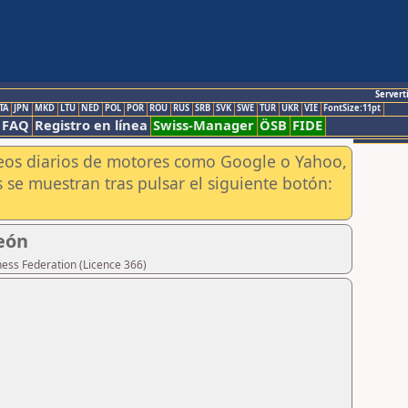
Servert
TA
JPN
MKD
LTU
NED
POL
POR
ROU
RUS
SRB
SVK
SWE
TUR
UKR
VIE
FontSize:11pt
FAQ
Registro en línea
Swiss-Manager
ÖSB
FIDE
aneos diarios de motores como Google o Yahoo,
 se muestran tras pulsar el siguiente botón:
eón
hess Federation (Licence 366)