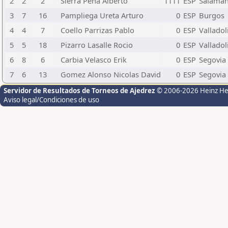
2
2
2
Sierra Pena Alberto
1111
ESP
Salama
3
7
16
Pampliega Ureta Arturo
0
ESP
Burgos
4
4
7
Coello Parrizas Pablo
0
ESP
Valladol
5
5
18
Pizarro Lasalle Rocio
0
ESP
Valladol
6
8
6
Carbia Velasco Erik
0
ESP
Segovia
7
6
13
Gomez Alonso Nicolas David
0
ESP
Segovia
Servidor de Resultados de Torneos de Ajedrez
© 2006-2026 Heinz H
Aviso legal/Condiciones de uso