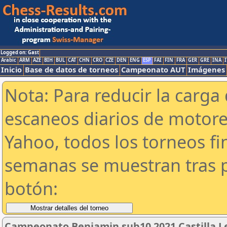
Logged on: Gast
Arabic
ARM
AZE
BIH
BUL
CAT
CHN
CRO
CZE
DEN
ENG
ESP
FAI
FIN
FRA
GER
GRE
INA
I
Inicio
Base de datos de torneos
Campeonato AUT
Imágenes
Nota: Para reducir la carga 
escaneos diarios de motor
Yahoo, todos los torneos f
semanas se muestran tras p
botón:
Campeonato Benjamin sub10 2021 Castilla L