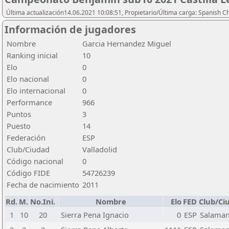
Última actualización14.06.2021 10:08:51, Propietario/Última carga: Spanish C
Información de jugadores
Nombre
Garcia Hernandez Miguel
Ranking inicial
10
Elo
0
Elo nacional
0
Elo internacional
0
Performance
966
Puntos
3
Puesto
14
Federación
ESP
Club/Ciudad
Valladolid
Código nacional
0
Código FIDE
54726239
Fecha de nacimiento
2011
Rd.
M.
No.Ini.
Nombre
Elo
FED
Club/Ci
1
10
20
Sierra Pena Ignacio
0
ESP
Salama