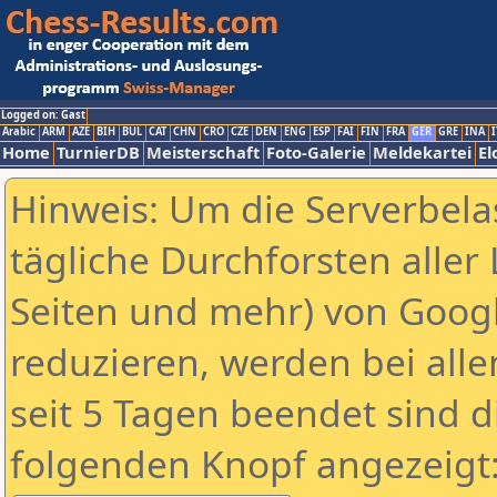
Logged on: Gast
Arabic
ARM
AZE
BIH
BUL
CAT
CHN
CRO
CZE
DEN
ENG
ESP
FAI
FIN
FRA
GER
GRE
INA
I
Home
TurnierDB
Meisterschaft
Foto-Galerie
Meldekartei
El
Hinweis: Um die Serverbela
tägliche Durchforsten aller 
Seiten und mehr) von Goog
reduzieren, werden bei alle
seit 5 Tagen beendet sind d
folgenden Knopf angezeigt