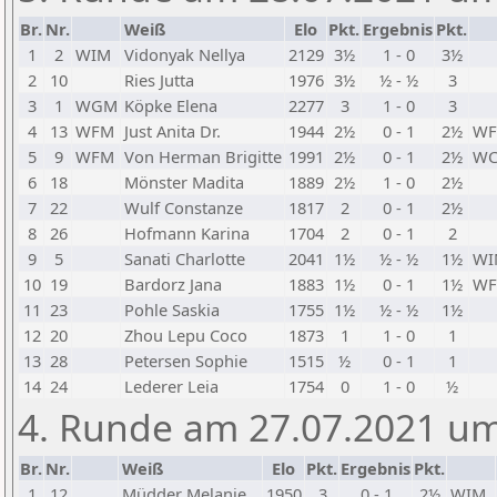
Br.
Nr.
Weiß
Elo
Pkt.
Ergebnis
Pkt.
1
2
WIM
Vidonyak Nellya
2129
3½
1 - 0
3½
2
10
Ries Jutta
1976
3½
½ - ½
3
3
1
WGM
Köpke Elena
2277
3
1 - 0
3
4
13
WFM
Just Anita Dr.
1944
2½
0 - 1
2½
W
5
9
WFM
Von Herman Brigitte
1991
2½
0 - 1
2½
W
6
18
Mönster Madita
1889
2½
1 - 0
2½
7
22
Wulf Constanze
1817
2
0 - 1
2½
8
26
Hofmann Karina
1704
2
0 - 1
2
9
5
Sanati Charlotte
2041
1½
½ - ½
1½
WI
10
19
Bardorz Jana
1883
1½
0 - 1
1½
W
11
23
Pohle Saskia
1755
1½
½ - ½
1½
12
20
Zhou Lepu Coco
1873
1
1 - 0
1
13
28
Petersen Sophie
1515
½
0 - 1
1
14
24
Lederer Leia
1754
0
1 - 0
½
4. Runde am 27.07.2021 um
Br.
Nr.
Weiß
Elo
Pkt.
Ergebnis
Pkt.
1
12
Müdder Melanie
1950
3
0 - 1
2½
WIM