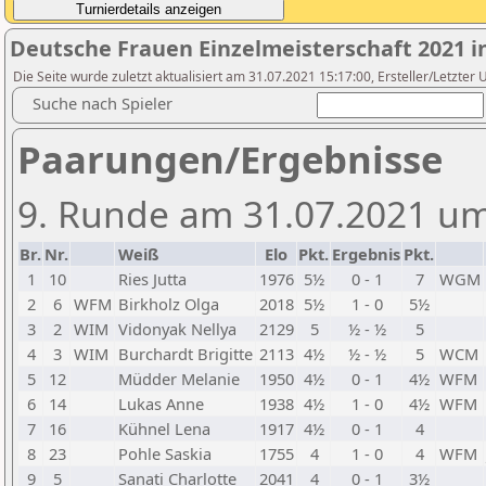
Deutsche Frauen Einzelmeisterschaft 2021 
Die Seite wurde zuletzt aktualisiert am 31.07.2021 15:17:00, Ersteller/Letzter
Suche nach Spieler
Paarungen/Ergebnisse
9. Runde am 31.07.2021 um
Br.
Nr.
Weiß
Elo
Pkt.
Ergebnis
Pkt.
1
10
Ries Jutta
1976
5½
0 - 1
7
WGM
2
6
WFM
Birkholz Olga
2018
5½
1 - 0
5½
3
2
WIM
Vidonyak Nellya
2129
5
½ - ½
5
4
3
WIM
Burchardt Brigitte
2113
4½
½ - ½
5
WCM
5
12
Müdder Melanie
1950
4½
0 - 1
4½
WFM
6
14
Lukas Anne
1938
4½
1 - 0
4½
WFM
7
16
Kühnel Lena
1917
4½
0 - 1
4
8
23
Pohle Saskia
1755
4
1 - 0
4
WFM
9
5
Sanati Charlotte
2041
4
0 - 1
3½