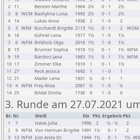
2
11
Benzen Marthe
1964
2½
0 - 1
2½
3
8
WCM
Bashylina Luisa
1992
2½
0 - 1
2½
4
14
Lukas Anne
1938
2
1 - 0
2
5
3
WIM
Burchardt Brigitte
2113
1½
0 - 1
2
WGM
6
16
Kühnel Lena
1917
1½
1 - 0
1½
7
6
WFM
Birkholz Olga
2018
1½
1 - 0
1½
8
15
Brunner Sophia
1918
1½
0 - 1
1½
WFM
9
19
Bardorz Jana
1883
1½
0 - 1
1½
WFM
10
17
Zimmer Elke
1910
1
0 - 1
1½
11
27
Reck Jessica
1692
1
1 - 0
1
12
21
Mader Lena
1831
½
0 - 1
1
13
4
WFM
Frey Alisa
2087
½
1 - 0
½
14
25
Bildat Emilia
1736
0
1 - 0
0
3. Runde am 27.07.2021 um
Br.
Nr.
Weiß
Elo
Pkt.
Ergebnis
Pkt.
1
7
Halas Julia
1996
2
½ - ½
2
2
9
WFM
Von Herman Brigitte
1991
1½
0 - 1
2
3
13
WFM
Just Anita Dr.
1944
1½
0 - 1
1½
WI