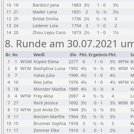
10
19
Bardorz Jana
1883
3½
1 - 0
3½
11
21
Mader Lena
1831
2
½ - ½
3½
12
25
Bildat Emilia
1736
2½
½ - ½
3
13
24
Lederer Leia
1754
3
1 - 0
2
14
20
Zhou Lepu Coco
1873
2½
1 - 0
1½
8. Runde am 30.07.2021 um
Br.
Nr.
Weiß
Elo
Pkt.
Ergebnis
Pkt.
S
1
1
WGM
Köpke Elena
2277
6
1 - 0
5½
WFM
B
2
8
WCM
Bashylina Luisa
1992
4½
½ - ½
4½
WIM
V
3
7
Halas Julia
1996
4½
1 - 0
4½
M
4
10
Ries Jutta
1976
4½
1 - 0
4½
WFM
V
5
18
Mönster Madita
1889
4½
½ - ½
4
K
6
4
WFM
Frey Alisa
2087
4
½ - ½
4
L
7
27
Reck Jessica
1692
3½
0 - 1
3½
WIM
B
8
13
WFM
Just Anita Dr.
1944
3½
½ - ½
3½
S
9
11
Benzen Marthe
1964
3½
½ - ½
3½
P
10
15
Brunner Sophia
1918
3
½ - ½
3
W
11
17
Zimmer Elke
1910
3
0 - 1
2½
B