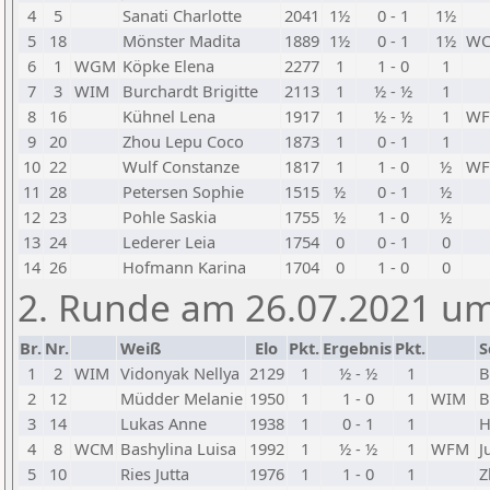
4
5
Sanati Charlotte
2041
1½
0 - 1
1½
5
18
Mönster Madita
1889
1½
0 - 1
1½
W
6
1
WGM
Köpke Elena
2277
1
1 - 0
1
7
3
WIM
Burchardt Brigitte
2113
1
½ - ½
1
8
16
Kühnel Lena
1917
1
½ - ½
1
W
9
20
Zhou Lepu Coco
1873
1
0 - 1
1
10
22
Wulf Constanze
1817
1
1 - 0
½
W
11
28
Petersen Sophie
1515
½
0 - 1
½
12
23
Pohle Saskia
1755
½
1 - 0
½
13
24
Lederer Leia
1754
0
0 - 1
0
14
26
Hofmann Karina
1704
0
1 - 0
0
2. Runde am 26.07.2021 um
Br.
Nr.
Weiß
Elo
Pkt.
Ergebnis
Pkt.
S
1
2
WIM
Vidonyak Nellya
2129
1
½ - ½
1
B
2
12
Müdder Melanie
1950
1
1 - 0
1
WIM
B
3
14
Lukas Anne
1938
1
0 - 1
1
H
4
8
WCM
Bashylina Luisa
1992
1
½ - ½
1
WFM
J
5
10
Ries Jutta
1976
1
1 - 0
1
Z