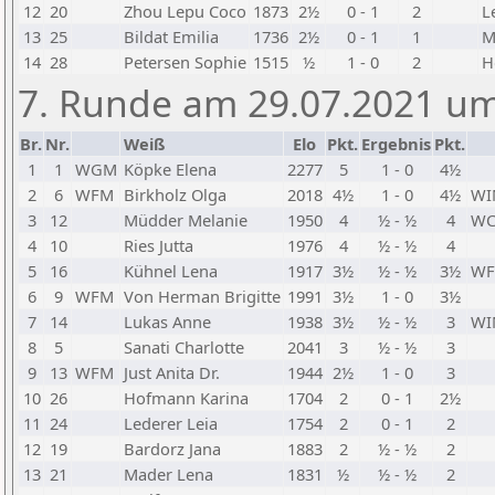
12
20
Zhou Lepu Coco
1873
2½
0 - 1
2
L
13
25
Bildat Emilia
1736
2½
0 - 1
1
M
14
28
Petersen Sophie
1515
½
1 - 0
2
H
7. Runde am 29.07.2021 um
Br.
Nr.
Weiß
Elo
Pkt.
Ergebnis
Pkt.
1
1
WGM
Köpke Elena
2277
5
1 - 0
4½
2
6
WFM
Birkholz Olga
2018
4½
1 - 0
4½
WI
3
12
Müdder Melanie
1950
4
½ - ½
4
W
4
10
Ries Jutta
1976
4
½ - ½
4
5
16
Kühnel Lena
1917
3½
½ - ½
3½
W
6
9
WFM
Von Herman Brigitte
1991
3½
1 - 0
3½
7
14
Lukas Anne
1938
3½
½ - ½
3
WI
8
5
Sanati Charlotte
2041
3
½ - ½
3
9
13
WFM
Just Anita Dr.
1944
2½
1 - 0
3
10
26
Hofmann Karina
1704
2
0 - 1
2½
11
24
Lederer Leia
1754
2
0 - 1
2
12
19
Bardorz Jana
1883
2
½ - ½
2
13
21
Mader Lena
1831
½
½ - ½
2