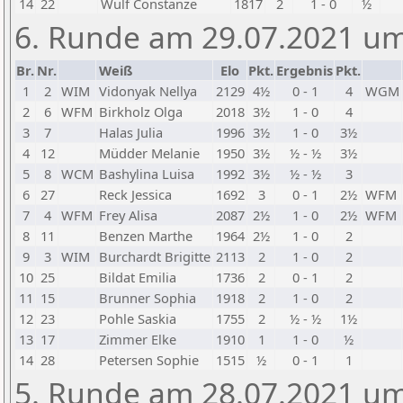
14
22
Wulf Constanze
1817
2
1 - 0
½
6. Runde am 29.07.2021 um
Br.
Nr.
Weiß
Elo
Pkt.
Ergebnis
Pkt.
1
2
WIM
Vidonyak Nellya
2129
4½
0 - 1
4
WGM
2
6
WFM
Birkholz Olga
2018
3½
1 - 0
4
3
7
Halas Julia
1996
3½
1 - 0
3½
4
12
Müdder Melanie
1950
3½
½ - ½
3½
5
8
WCM
Bashylina Luisa
1992
3½
½ - ½
3
6
27
Reck Jessica
1692
3
0 - 1
2½
WFM
7
4
WFM
Frey Alisa
2087
2½
1 - 0
2½
WFM
8
11
Benzen Marthe
1964
2½
1 - 0
2
9
3
WIM
Burchardt Brigitte
2113
2
1 - 0
2
10
25
Bildat Emilia
1736
2
0 - 1
2
11
15
Brunner Sophia
1918
2
1 - 0
2
12
23
Pohle Saskia
1755
2
½ - ½
1½
13
17
Zimmer Elke
1910
1
1 - 0
½
14
28
Petersen Sophie
1515
½
0 - 1
1
5. Runde am 28.07.2021 um