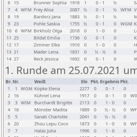
6
15
Brunner Sophia
1918
1
0 - 1
½
S
7
4
WFM
Frey Alisa
2087
½
0 - 1
½
WFM
V
8
19
Bardorz Jana
1883
½
0 - 1
½
M
9
23
Pohle Saskia
1755
½
0 - 1
0
WGM
K
10
6
WFM
Birkholz Olga
2018
0
1 - 0
0
L
11
25
Bildat Emilia
1736
0
0 - 1
0
K
12
17
Zimmer Elke
1910
0
1 - 0
0
H
13
21
Mader Lena
1831
0
½ - ½
0
P
14
27
Reck Jessica
1692
0
0 - 1
0
W
1. Runde am 25.07.2021 um
Br.
Nr.
Weiß
Elo
Pkt.
Ergebnis
Pkt.
1
1
WGM
Köpke Elena
2277
0
0 - 1
0
2
16
Kühnel Lena
1917
0
0 - 1
0
WI
3
3
WIM
Burchardt Brigitte
2113
0
1 - 0
0
4
18
Mönster Madita
1889
0
½ - ½
0
W
5
5
Sanati Charlotte
2041
0
½ - ½
0
6
20
Zhou Lepu Coco
1873
0
1 - 0
0
W
7
7
Halas Julia
1996
0
1 - 0
0