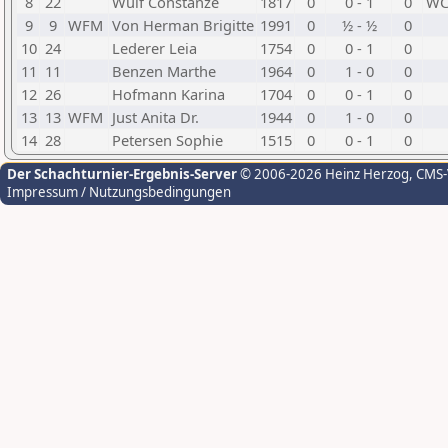
8
22
Wulf Constanze
1817
0
0 - 1
0
W
9
9
WFM
Von Herman Brigitte
1991
0
½ - ½
0
10
24
Lederer Leia
1754
0
0 - 1
0
11
11
Benzen Marthe
1964
0
1 - 0
0
12
26
Hofmann Karina
1704
0
0 - 1
0
13
13
WFM
Just Anita Dr.
1944
0
1 - 0
0
14
28
Petersen Sophie
1515
0
0 - 1
0
Der Schachturnier-Ergebnis-Server
© 2006-2026 Heinz Herzog
, CMS
Impressum / Nutzungsbedingungen