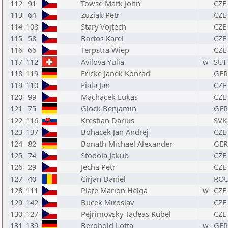
112
91
Towse Mark John
CZE
113
64
Zuziak Petr
CZE
114
108
Stary Vojtech
CZE
115
58
Bartos Karel
CZE
116
66
Terpstra Wiep
CZE
117
112
Avilova Yulia
w
SUI
118
119
Fricke Janek Konrad
GER
119
110
Fiala Jan
CZE
120
99
Machacek Lukas
CZE
121
75
Glock Benjamin
GER
122
116
Krestian Darius
SVK
123
137
Bohacek Jan Andrej
CZE
124
82
Bonath Michael Alexander
GER
125
74
Stodola Jakub
CZE
126
29
Jecha Petr
CZE
127
40
Cirjan Daniel
RO
128
111
Plate Marion Helga
w
CZE
129
142
Bucek Miroslav
CZE
130
127
Pejrimovsky Tadeas Rubel
CZE
131
139
Berghold Lotta
w
GER