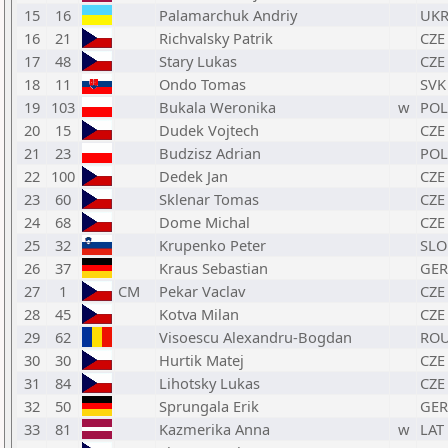
15
16
Palamarchuk Andriy
UK
16
21
Richvalsky Patrik
CZE
17
48
Stary Lukas
CZE
18
11
Ondo Tomas
SVK
19
103
Bukala Weronika
w
POL
20
15
Dudek Vojtech
CZE
21
23
Budzisz Adrian
POL
22
100
Dedek Jan
CZE
23
60
Sklenar Tomas
CZE
24
68
Dome Michal
CZE
25
32
Krupenko Peter
SLO
26
37
Kraus Sebastian
GER
27
1
CM
Pekar Vaclav
CZE
28
45
Kotva Milan
CZE
29
62
Visoescu Alexandru-Bogdan
RO
30
30
Hurtik Matej
CZE
31
84
Lihotsky Lukas
CZE
32
50
Sprungala Erik
GER
33
81
Kazmerika Anna
w
LAT