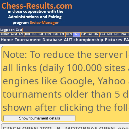
Logged on: Gast
Arabic
ARM
AZE
BIH
BUL
CAT
CHN
CRO
CZE
DEN
ENG
ESP
FAI
FIN
FRA
GER
GRE
INA
I
Home
Tournament-Database
AUT championship
Pictures
F
Note: To reduce the server 
all links (daily 100.000 sit
engines like Google, Yahoo a
tournaments older than 5 d
shown after clicking the fol
CZECH OPEN 2021 - B - MOTORGAS OPEN, ope