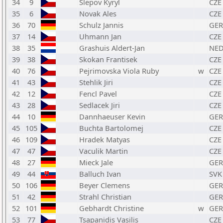
34
9
Slepov Kyryl
CZE
35
6
Novak Ales
CZE
36
70
Schulz Jannis
GER
37
14
Uhmann Jan
CZE
38
35
Grashuis Aldert-Jan
NE
39
38
Skokan Frantisek
CZE
40
76
Pejrimovska Viola Ruby
w
CZE
41
43
Stehlik Jiri
CZE
42
12
Fencl Pavel
CZE
43
28
Sedlacek Jiri
CZE
44
10
Dannhaeuser Kevin
GER
45
105
Buchta Bartolomej
CZE
46
109
Hradek Matyas
CZE
47
47
Vaculik Martin
CZE
48
27
Mieck Jale
GER
49
44
Balluch Ivan
SVK
50
106
Beyer Clemens
GER
51
42
Strahl Christian
GER
52
101
Gebhardt Christine
w
GER
53
77
Tsapanidis Vasilis
CZE