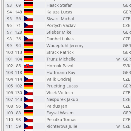
93
69
Haack Stefan
GER
94
148
Kaluza Lucas
GER
95
56
Skvaril Michal
CZE
96
71
Portych Vaclav
CZE
97
128
Stieber Mike
GER
98
36
Danhel Lukas
CZE
99
94
Wadepfuhl Jeremy
GER
100
113
Strack Patrick
GER
101
104
Trunz Michelle
w
GER
102
85
Hornak Pavol
SVK
103
118
Hoffmann Kay
GER
104
114
Valik Ondrej
CZE
105
102
Pruetting Lucas
GER
106
130
Vlcek Vojtech
CZE
107
143
Nespurek Jakub
CZE
108
96
Paldus Jan
CZE
109
88
Faysal Wasim
GER
110
93
Perutka Tomas
CZE
111
59
Richterova Julie
w
CZE