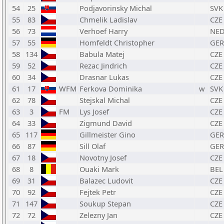
54
25
Podjavorinsky Michal
SVK
55
83
Chmelik Ladislav
CZE
56
73
Verhoef Harry
NE
57
55
Homfeldt Christopher
GER
58
134
Babula Matej
CZE
59
52
Rezac Jindrich
CZE
60
34
Drasnar Lukas
CZE
61
17
WFM
Ferkova Dominika
w
SVK
62
78
Stejskal Michal
CZE
63
3
FM
Lys Josef
CZE
64
33
Zigmund David
CZE
65
117
Gillmeister Gino
GER
66
87
Sill Olaf
GER
67
18
Novotny Josef
CZE
68
8
Ouaki Mark
BEL
69
31
Balazec Ludovit
CZE
70
92
Fejtek Petr
CZE
71
147
Soukup Stepan
CZE
72
72
Zelezny Jan
CZE