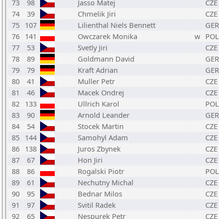
73
98
Jasso Matej
CZE
74
39
Chmelik Jiri
CZE
75
107
Lilienthal Niels Bennett
GER
76
141
Owczarek Monika
w
POL
77
53
Svetly Jiri
CZE
78
89
Goldmann David
GER
79
79
Kraft Adrian
GER
80
41
Muller Petr
CZE
81
46
Macek Ondrej
CZE
82
133
Ullrich Karol
POL
83
90
Arnold Leander
GER
84
54
Stocek Martin
CZE
85
144
Samohyl Adam
CZE
86
138
Juros Zbynek
CZE
87
67
Hon Jiri
CZE
88
86
Rogalski Piotr
POL
89
61
Nechutny Michal
CZE
90
95
Bednar Milos
CZE
91
97
Svitil Radek
CZE
92
65
Nespurek Petr
CZE