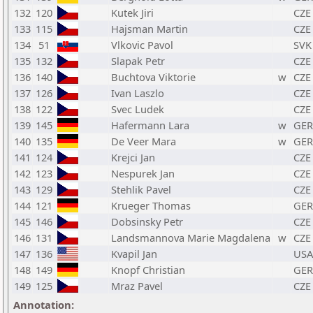
132
120
Kutek Jiri
CZE
133
115
Hajsman Martin
CZE
134
51
Vlkovic Pavol
SVK
135
132
Slapak Petr
CZE
136
140
Buchtova Viktorie
w
CZE
137
126
Ivan Laszlo
CZE
138
122
Svec Ludek
CZE
139
145
Hafermann Lara
w
GER
140
135
De Veer Mara
w
GER
141
124
Krejci Jan
CZE
142
123
Nespurek Jan
CZE
143
129
Stehlik Pavel
CZE
144
121
Krueger Thomas
GER
145
146
Dobsinsky Petr
CZE
146
131
Landsmannova Marie Magdalena
w
CZE
147
136
Kvapil Jan
USA
148
149
Knopf Christian
GER
149
125
Mraz Pavel
CZE
Annotation: