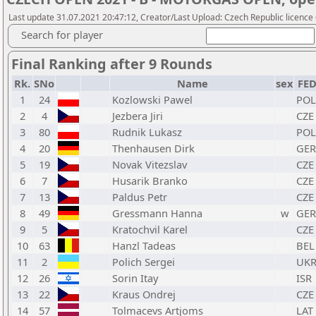
Last update 31.07.2021 20:47:12, Creator/Last Upload: Czech Republic licence
Search for player
Final Ranking after 9 Rounds
Rk.
SNo
Name
sex
FE
1
24
Kozlowski Pawel
POL
2
4
Jezbera Jiri
CZE
3
80
Rudnik Lukasz
POL
4
20
Thenhausen Dirk
GER
5
19
Novak Vitezslav
CZE
6
7
Husarik Branko
CZE
7
13
Paldus Petr
CZE
8
49
Gressmann Hanna
w
GER
9
5
Kratochvil Karel
CZE
10
63
Hanzl Tadeas
BEL
11
2
Polich Sergei
UK
12
26
Sorin Itay
ISR
13
22
Kraus Ondrej
CZE
14
57
Tolmacevs Artjoms
LAT