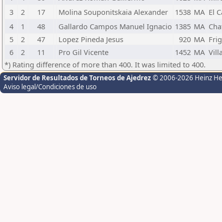
3
2
17
Molina Souponitskaia Alexander
1538
MA
El C
4
1
48
Gallardo Campos Manuel Ignacio
1385
MA
Cha
5
2
47
Lopez Pineda Jesus
920
MA
Frig
6
2
11
Pro Gil Vicente
1452
MA
Vil
*) Rating difference of more than 400. It was limited to 400.
Servidor de Resultados de Torneos de Ajedrez
© 2006-2026 Heinz H
Aviso legal/Condiciones de uso