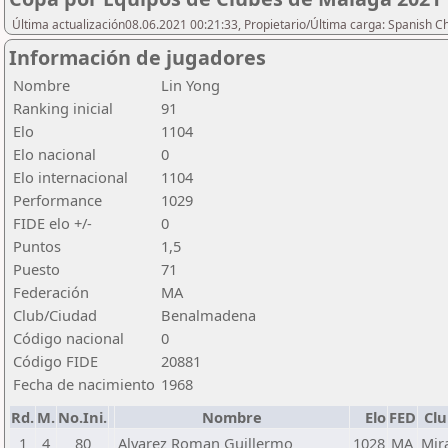
Última actualización08.06.2021 00:21:33, Propietario/Última carga: Spanish C
Información de jugadores
Nombre
Lin Yong
Ranking inicial
91
Elo
1104
Elo nacional
0
Elo internacional
1104
Performance
1029
FIDE elo +/-
0
Puntos
1,5
Puesto
71
Federación
MA
Club/Ciudad
Benalmadena
Código nacional
0
Código FIDE
20881
Fecha de nacimiento
1968
Rd.
M.
No.Ini.
Nombre
Elo
FED
Cl
1
4
80
Alvarez Roman Guillermo
1028
MA
Mir