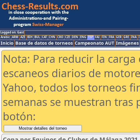
Logged on: Gast
Arabic
ARM
AZE
BIH
BUL
CAT
CHN
CRO
CZE
DEN
ENG
ESP
FAI
FIN
FRA
GER
GRE
INA
I
Inicio
Base de datos de torneos
Campeonato AUT
Imágenes
Nota: Para reducir la carga 
escaneos diarios de motor
Yahoo, todos los torneos f
semanas se muestran tras p
botón:
Copa por Equipos de Clubes de Málaga 2021