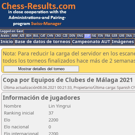
Logged on: Gast
Arabic
ARM
AZE
BIH
BUL
CAT
CHN
CRO
CZE
DEN
ENG
ESP
FAI
FIN
FRA
GER
GRE
INA
I
Inicio
Base de datos de torneos
Campeonato AUT
Imágenes
Nota: Para reducir la carga del servidor en los esc
todos los torneos finalizados hace más de 2 semanas
Copa por Equipos de Clubes de Málaga 2021
Última actualización08.06.2021 00:21:33, Propietario/Última carga: Spanish C
Información de jugadores
Nombre
Lin Yingrui
Ranking inicial
37
Elo
2200
Elo nacional
0
Elo internacional
2200