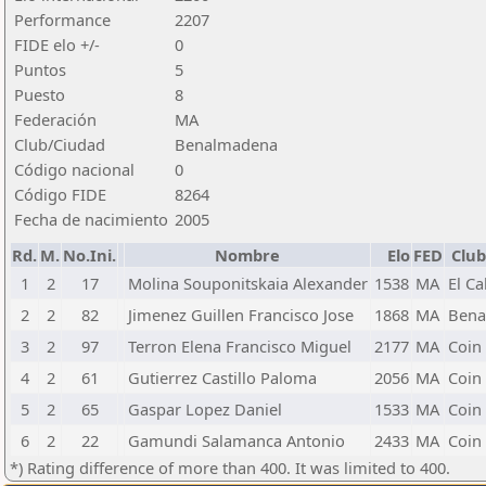
Performance
2207
FIDE elo +/-
0
Puntos
5
Puesto
8
Federación
MA
Club/Ciudad
Benalmadena
Código nacional
0
Código FIDE
8264
Fecha de nacimiento
2005
Rd.
M.
No.Ini.
Nombre
Elo
FED
Club
1
2
17
Molina Souponitskaia Alexander
1538
MA
El Ca
2
2
82
Jimenez Guillen Francisco Jose
1868
MA
Bena
3
2
97
Terron Elena Francisco Miguel
2177
MA
Coin
4
2
61
Gutierrez Castillo Paloma
2056
MA
Coin
5
2
65
Gaspar Lopez Daniel
1533
MA
Coin
6
2
22
Gamundi Salamanca Antonio
2433
MA
Coin
*) Rating difference of more than 400. It was limited to 400.