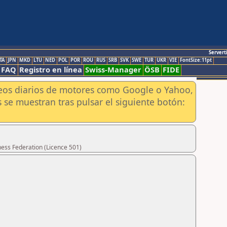
Servert
TA
JPN
MKD
LTU
NED
POL
POR
ROU
RUS
SRB
SVK
SWE
TUR
UKR
VIE
FontSize:11pt
FAQ
Registro en línea
Swiss-Manager
ÖSB
FIDE
aneos diarios de motores como Google o Yahoo,
 se muestran tras pulsar el siguiente botón:
hess Federation (Licence 501)