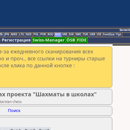
Servert
TA
JPN
MKD
LTU
NED
POL
POR
ROU
RUS
SRB
SVK
SWE
TUR
UKR
VIE
FontSize:11pt
 Регистрация
Swiss-Manager
ÖSB
FIDE
з-за ежедневного сканирования всех
o и проч., все ссылки на турниры старше
сле клика по данной кнопке :
ах проекта "Шахматы в школах"
tarstan chess
Поиск