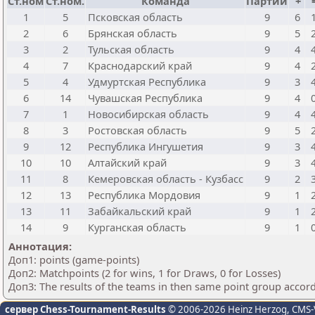
Ст.ном
Ст.ном.
Команда
Партии
+
1
5
Псковская область
9
6
2
6
Брянская область
9
5
3
2
Тульская область
9
4
4
7
Краснодарский край
9
4
5
4
Удмуртская Республика
9
3
6
14
Чувашская Республика
9
4
7
1
Новосибирская область
9
4
8
3
Ростовская область
9
5
9
12
Республика Ингушетия
9
3
10
10
Алтайский край
9
3
11
8
Кемеровская область - Кузбасс
9
2
12
13
Республика Мордовия
9
1
13
11
Забайкальский край
9
1
14
9
Курганская область
9
1
Аннотация:
Доп1: points (game-points)
Доп2: Matchpoints (2 for wins, 1 for Draws, 0 for Losses)
Доп3: The results of the teams in then same point group accor
сервер Chess-Tournament-Results
© 2006-2026 Heinz Herzog
, CMS-