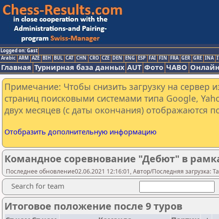
Logged on: Gast
Arabic
ARM
AZE
BIH
BUL
CAT
CHN
CRO
CZE
DEN
ENG
ESP
FAI
FIN
FRA
GER
GRE
INA
I
Главная
Турнирная база данных
AUT
Фото
ЧАВО
Онлайн
Примечание: Чтобы снизить загрузку на сервер и
страниц поисковыми системами типа Google, Yaho
двух месяцев (с даты окончания) отображаются по
Отобразить дополнительную информацию
Командное соревнование "Дебют" в рамк
Последнее обновление02.06.2021 12:16:01, Автор/Последняя загрузка: Ta
Search for team
Итоговое положение после 9 туров