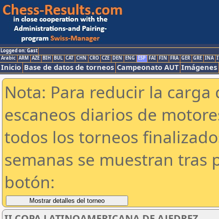
Logged on: Gast
Arabic
ARM
AZE
BIH
BUL
CAT
CHN
CRO
CZE
DEN
ENG
ESP
FAI
FIN
FRA
GER
GRE
INA
I
Inicio
Base de datos de torneos
Campeonato AUT
Imágenes
Nota: Para reducir la carga 
escaneos diarios de motor
todos los torneos finalizad
semanas se muestran tras p
botón:
II COPA LATINOAMERICANA DE AJEDREZ