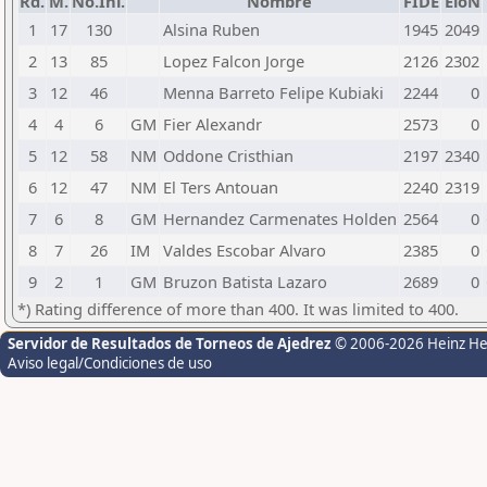
Rd.
M.
No.Ini.
Nombre
FIDE
EloN
1
17
130
Alsina Ruben
1945
2049
2
13
85
Lopez Falcon Jorge
2126
2302
3
12
46
Menna Barreto Felipe Kubiaki
2244
0
4
4
6
GM
Fier Alexandr
2573
0
5
12
58
NM
Oddone Cristhian
2197
2340
6
12
47
NM
El Ters Antouan
2240
2319
7
6
8
GM
Hernandez Carmenates Holden
2564
0
8
7
26
IM
Valdes Escobar Alvaro
2385
0
9
2
1
GM
Bruzon Batista Lazaro
2689
0
*) Rating difference of more than 400. It was limited to 400.
Servidor de Resultados de Torneos de Ajedrez
© 2006-2026 Heinz H
Aviso legal/Condiciones de uso