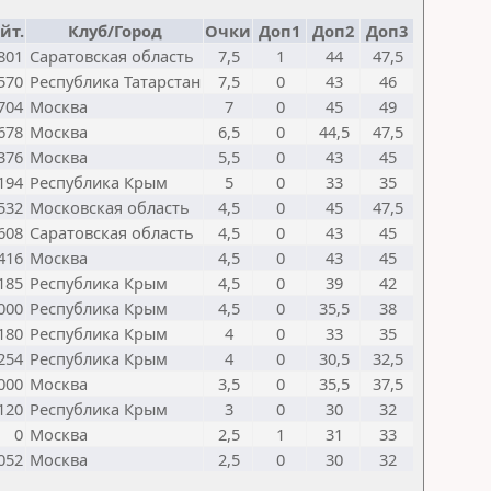
йт.
Клуб/Город
Очки
Доп1
Доп2
Доп3
801
Саратовская область
7,5
1
44
47,5
570
Республика Татарстан
7,5
0
43
46
704
Москва
7
0
45
49
678
Москва
6,5
0
44,5
47,5
376
Москва
5,5
0
43
45
194
Республика Крым
5
0
33
35
532
Московская область
4,5
0
45
47,5
608
Саратовская область
4,5
0
43
45
416
Москва
4,5
0
43
45
185
Республика Крым
4,5
0
39
42
000
Республика Крым
4,5
0
35,5
38
180
Республика Крым
4
0
33
35
254
Республика Крым
4
0
30,5
32,5
000
Москва
3,5
0
35,5
37,5
120
Республика Крым
3
0
30
32
0
Москва
2,5
1
31
33
052
Москва
2,5
0
30
32