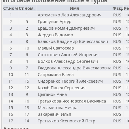
Итоговое положение после 9 туров
Ст.ном
Ст.ном.
Имя
ФЕД.
Ре
1
1
Артеменко Лев Александрович
RUS
1
2
5
Гришунин Артур
RUS
1
3
2
Ерашов Роман Дмитриевич
RUS
1
4
3
Жердев Радомир
RUS
1
5
8
Балюков Владимир Вячеславович
RUS
1
6
10
Малый Святослав
RUS
1
7
6
Лототович Алексей Игоревич
RUS
1
8
4
Волков Александр Сергеевич
RUS
1
9
7
Гладкова Александра Вячеславовна
RUS
1
10
11
Сапрыкина Елена
RUS
1
11
15
Сидоренко Георгий Алексеевич
RUS
1
12
12
Козуб Павел Сергеевич
RUS
1
13
9
Цыганок Анна
RUS
1
14
16
Третьякова-Ясеновская Василиса
RUS
1
15
13
Менаметова Нияра
RUS
1
16
17
Захаревич Илья
RUS
17
14
Третьяков-Ясеновский Петр
RUS
1
Аннотация: