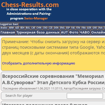
Logged on: Gast
Arabic
ARM
AZE
BIH
BUL
CAT
CHN
CRO
CZE
DEN
ENG
ESP
FAI
FIN
FRA
GER
GRE
INA
I
Главная
Турнирная база данных
AUT
Фото
ЧАВО
Онлайн
Примечание: Чтобы снизить загрузку на сервер и
страниц поисковыми системами типа Google, Yaho
двух месяцев (с даты окончания) отображаются по
Отобразить дополнительную информацию
Всероссийские соревнования "Мемориал 
А.В.Суворова" Этап Детского Кубка России
Последнее обновление11.06.2021 11:37:15, Автор/Последняя загрузка: Cr
Search for player