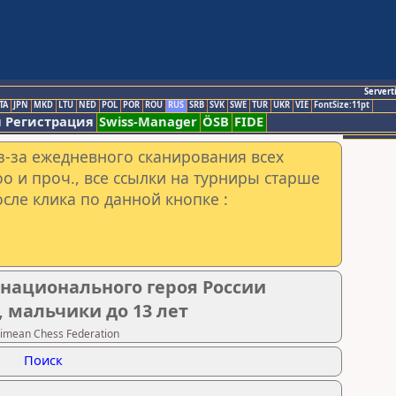
Servert
TA
JPN
MKD
LTU
NED
POL
POR
ROU
RUS
SRB
SVK
SWE
TUR
UKR
VIE
FontSize:11pt
 Регистрация
Swiss-Manager
ÖSB
FIDE
з-за ежедневного сканирования всех
o и проч., все ссылки на турниры старше
сле клика по данной кнопке :
национального героя России
, мальчики до 13 лет
imean Chess Federation
Поиск