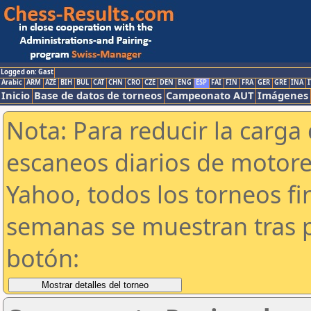
Logged on: Gast
Arabic
ARM
AZE
BIH
BUL
CAT
CHN
CRO
CZE
DEN
ENG
ESP
FAI
FIN
FRA
GER
GRE
INA
I
Inicio
Base de datos de torneos
Campeonato AUT
Imágenes
Nota: Para reducir la carga 
escaneos diarios de motor
Yahoo, todos los torneos f
semanas se muestran tras p
botón: