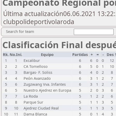
Campeonato Regional por
Última actualización06.06.2021 13:22:
clubpolideportivolaroda
Search for team
Clasificación Final despu
Rk.
No.Ini.
Equipo
Partidas
+
=
-
Des 
1
1
Excalibur
6
6
0
0
12
2
2
CA Tomelloso
6
5
0
1
10
3
3
Bargas- F. Soliss
6
4
0
2
8
4
4
Peón Avanzado
6
3
1
2
7
5
6
Zugzwang Vva. Infantes
6
3
1
2
7
6
5
Nuestro Ajedrez en Europa
5
2
0
3
6
7
7
La Roda
5
1
2
2
6
8
8
Parque Sur
5
1
1
3
5
9
10
Ajedrez Ciudad Real
5
1
1
3
5
10
11
Dama Blanca
5
0
1
4
3