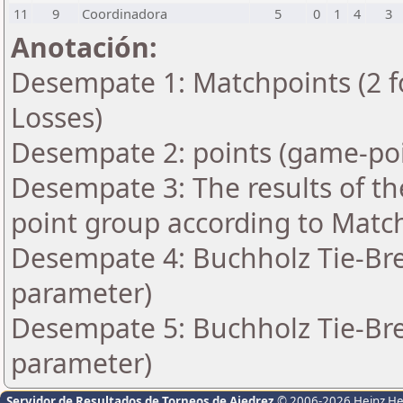
11
9
Coordinadora
5
0
1
4
3
Anotación:
Desempate 1: Matchpoints (2 fo
Losses)
Desempate 2: points (game-poi
Desempate 3: The results of t
point group according to Matc
Desempate 4: Buchholz Tie-Bre
parameter)
Desempate 5: Buchholz Tie-Bre
parameter)
Servidor de Resultados de Torneos de Ajedrez
© 2006-2026 Heinz H