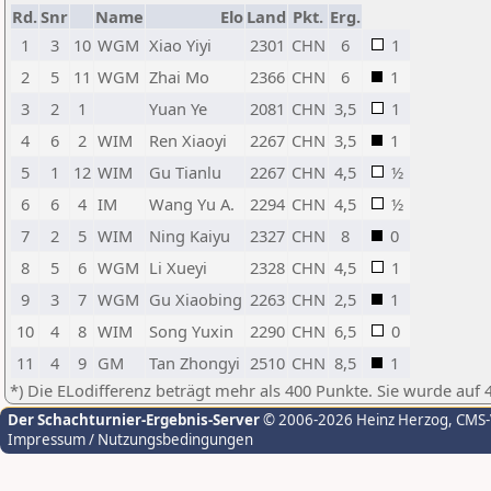
Rd.
Snr
Name
Elo
Land
Pkt.
Erg.
1
3
10
WGM
Xiao Yiyi
2301
CHN
6
1
2
5
11
WGM
Zhai Mo
2366
CHN
6
1
3
2
1
Yuan Ye
2081
CHN
3,5
1
4
6
2
WIM
Ren Xiaoyi
2267
CHN
3,5
1
5
1
12
WIM
Gu Tianlu
2267
CHN
4,5
½
6
6
4
IM
Wang Yu A.
2294
CHN
4,5
½
7
2
5
WIM
Ning Kaiyu
2327
CHN
8
0
8
5
6
WGM
Li Xueyi
2328
CHN
4,5
1
9
3
7
WGM
Gu Xiaobing
2263
CHN
2,5
1
10
4
8
WIM
Song Yuxin
2290
CHN
6,5
0
11
4
9
GM
Tan Zhongyi
2510
CHN
8,5
1
*) Die ELodifferenz beträgt mehr als 400 Punkte. Sie wurde auf 
Der Schachturnier-Ergebnis-Server
© 2006-2026 Heinz Herzog
, CMS
Impressum / Nutzungsbedingungen