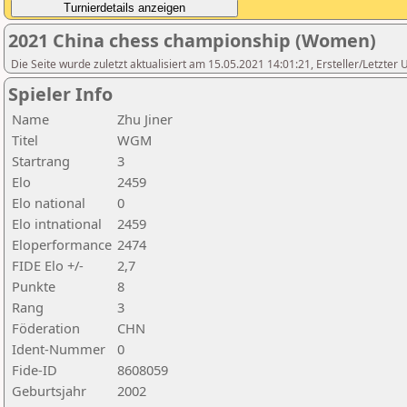
2021 China chess championship (Women)
Die Seite wurde zuletzt aktualisiert am 15.05.2021 14:01:21, Ersteller/Letzter
Spieler Info
Name
Zhu Jiner
Titel
WGM
Startrang
3
Elo
2459
Elo national
0
Elo intnational
2459
Eloperformance
2474
FIDE Elo +/-
2,7
Punkte
8
Rang
3
Föderation
CHN
Ident-Nummer
0
Fide-ID
8608059
Geburtsjahr
2002