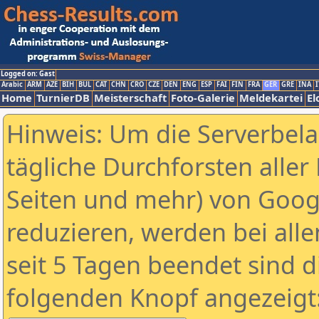
Logged on: Gast
Arabic
ARM
AZE
BIH
BUL
CAT
CHN
CRO
CZE
DEN
ENG
ESP
FAI
FIN
FRA
GER
GRE
INA
I
Home
TurnierDB
Meisterschaft
Foto-Galerie
Meldekartei
El
Hinweis: Um die Serverbel
tägliche Durchforsten aller 
Seiten und mehr) von Goog
reduzieren, werden bei alle
seit 5 Tagen beendet sind d
folgenden Knopf angezeigt