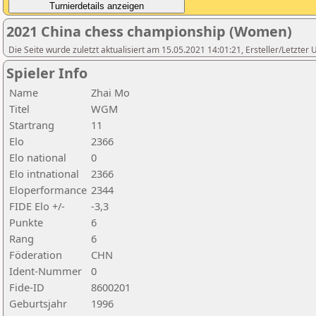
2021 China chess championship (Women)
Die Seite wurde zuletzt aktualisiert am 15.05.2021 14:01:21, Ersteller/Letzter
Spieler Info
Name
Zhai Mo
Titel
WGM
Startrang
11
Elo
2366
Elo national
0
Elo intnational
2366
Eloperformance
2344
FIDE Elo +/-
-3,3
Punkte
6
Rang
6
Föderation
CHN
Ident-Nummer
0
Fide-ID
8600201
Geburtsjahr
1996