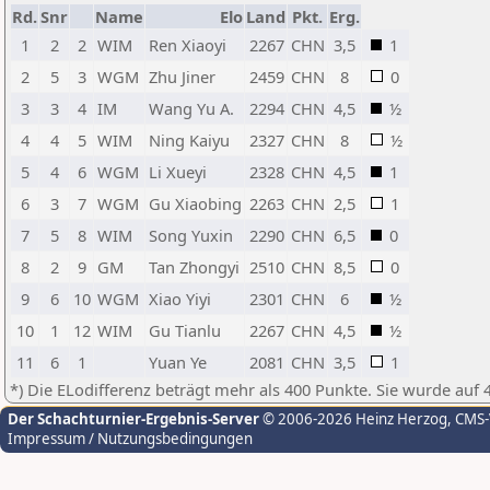
Rd.
Snr
Name
Elo
Land
Pkt.
Erg.
1
2
2
WIM
Ren Xiaoyi
2267
CHN
3,5
1
2
5
3
WGM
Zhu Jiner
2459
CHN
8
0
3
3
4
IM
Wang Yu A.
2294
CHN
4,5
½
4
4
5
WIM
Ning Kaiyu
2327
CHN
8
½
5
4
6
WGM
Li Xueyi
2328
CHN
4,5
1
6
3
7
WGM
Gu Xiaobing
2263
CHN
2,5
1
7
5
8
WIM
Song Yuxin
2290
CHN
6,5
0
8
2
9
GM
Tan Zhongyi
2510
CHN
8,5
0
9
6
10
WGM
Xiao Yiyi
2301
CHN
6
½
10
1
12
WIM
Gu Tianlu
2267
CHN
4,5
½
11
6
1
Yuan Ye
2081
CHN
3,5
1
*) Die ELodifferenz beträgt mehr als 400 Punkte. Sie wurde auf 
Der Schachturnier-Ergebnis-Server
© 2006-2026 Heinz Herzog
, CMS
Impressum / Nutzungsbedingungen