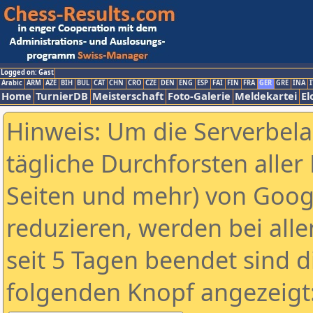
Logged on: Gast
Arabic
ARM
AZE
BIH
BUL
CAT
CHN
CRO
CZE
DEN
ENG
ESP
FAI
FIN
FRA
GER
GRE
INA
I
Home
TurnierDB
Meisterschaft
Foto-Galerie
Meldekartei
El
Hinweis: Um die Serverbel
tägliche Durchforsten aller 
Seiten und mehr) von Goog
reduzieren, werden bei alle
seit 5 Tagen beendet sind d
folgenden Knopf angezeigt