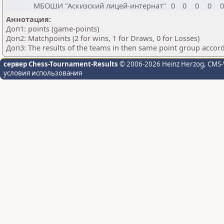
МБОШИ "Аскизский лицей-интернат"
0
0
0
0
Аннотация:
Доп1: points (game-points)
Доп2: Matchpoints (2 for wins, 1 for Draws, 0 for Losses)
Доп3: The results of the teams in then same point group accor
сервер Chess-Tournament-Results
© 2006-2026 Heinz Herzog
, CMS-
условия использования