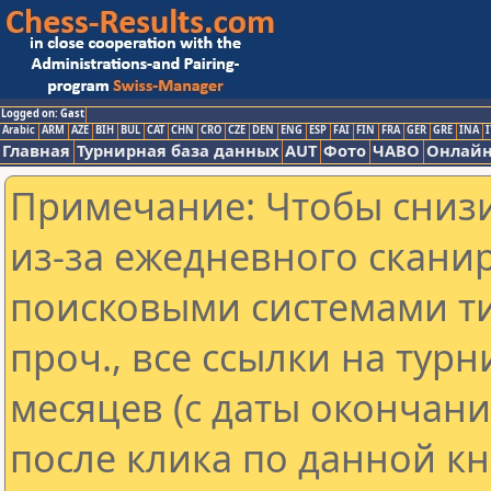
Logged on: Gast
Arabic
ARM
AZE
BIH
BUL
CAT
CHN
CRO
CZE
DEN
ENG
ESP
FAI
FIN
FRA
GER
GRE
INA
I
Главная
Турнирная база данных
AUT
Фото
ЧАВО
Онлайн
Примечание: Чтобы снизи
из-за ежедневного скани
поисковыми системами ти
проч., все ссылки на тур
месяцев (с даты окончан
после клика по данной кн