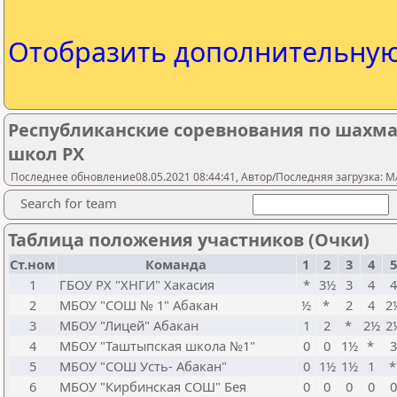
Отобразить дополнительну
Республиканские соревнования по шахма
школ РХ
Последнее обновление08.05.2021 08:44:41, Автор/Последняя загрузка: M
Search for team
Таблица положения участников (Очки)
Ст.ном
Команда
1
2
3
4
5
1
ГБОУ РХ "ХНГИ" Хакасия
*
3½
3
4
2
МБОУ "СОШ № 1" Абакан
½
*
2
4
2
3
МБОУ "Лицей" Абакан
1
2
*
2½
2
4
МБОУ "Таштыпская школа №1"
0
0
1½
*
5
МБОУ "СОШ Усть- Абакан"
0
1½
1½
1
6
МБОУ "Кирбинская СОШ" Бея
0
0
0
0