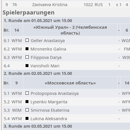
9
76
Zavivaeva Kristina
1022
RUS
1
s 1
4
Spielerpaarungen
1. Runde am 01.05.2021 um 15.00
«Южный Урал» - 2 (Челябинская
Br.
14
-
6
область)
6.1
WFM
Geller Anastasiya
-
WG
6.2
WFM
Mironenko Galina
-
F
6.3
WFM
Filippova Darya
-
WI
6.4
Vanishvili Mari
-
2. Runde am 02.05.2021 um 15.00
Br.
9
«Московская область»
-
14
5.1
WFM
Protopopova Anastasiya
-
WF
5.2
WFM
Lysenko Margarita
-
WF
5.3
WIM
Smirnova Ekaterina
-
WF
5.4
WFM
Lukina Aleksandra
-
3. Runde am 03.05.2021 um 15.00