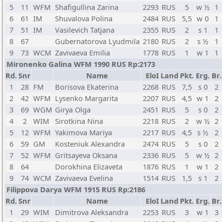
5
11
WFM
Shafigullina Zarina
2293
RUS
5
w ½
1
6
61
IM
Shuvalova Polina
2484
RUS
5,5
w 0
1
7
51
IM
Vasilevich Tatjana
2355
RUS
2
s 1
1
8
67
Gubernatorova Lyudmila
2180
RUS
2
s ½
1
9
73
WCM
Zavivaeva Emilia
1778
RUS
1
w 1
1
Mironenko Galina WFM 1990 RUS Rp:2173
Rd.
Snr
Name
EloI
Land
Pkt.
Erg.
Br.
1
28
FM
Borisova Ekaterina
2268
RUS
7,5
s 0
2
2
42
WFM
Lysenko Margarita
2207
RUS
4,5
w 1
2
3
69
WGM
Girya Olga
2451
RUS
5
s 0
2
4
2
WIM
Sirotkina Nina
2218
RUS
2
w ½
2
5
12
WFM
Yakimova Mariya
2217
RUS
4,5
s ½
2
6
59
GM
Kosteniuk Alexandra
2474
RUS
5
s 0
2
7
52
WFM
Gritsayeva Oksana
2336
RUS
5
w ½
2
8
64
Dorokhina Elizaveta
1876
RUS
1
w 1
2
9
74
WCM
Zavivaeva Evelina
1514
RUS
1,5
s 1
2
Filippova Darya WFM 1915 RUS Rp:2186
Rd.
Snr
Name
EloI
Land
Pkt.
Erg.
Br.
1
29
WIM
Dimitrova Aleksandra
2253
RUS
3
w 1
3