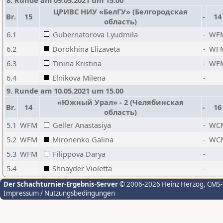
8. Runde am 09.05.2021 um 15.00
ЦРИВС НИУ «БелГУ» (Белгородская
Br.
15
-
14
область)
6.1
Gubernatorova Lyudmila
-
WF
6.2
Dorokhina Elizaveta
-
WF
6.3
Tinina Kristina
-
WF
6.4
Elnikova Milena
-
9. Runde am 10.05.2021 um 15.00
«Южный Урал» - 2 (Челябинская
Br.
14
-
16
область)
5.1
WFM
Geller Anastasiya
-
WC
5.2
WFM
Mironenko Galina
-
WC
5.3
WFM
Filippova Darya
-
5.4
Shnayder Violetta
-
Der Schachturnier-Ergebnis-Server
© 2006-2026 Heinz Herzog
, CMS
Impressum / Nutzungsbedingungen