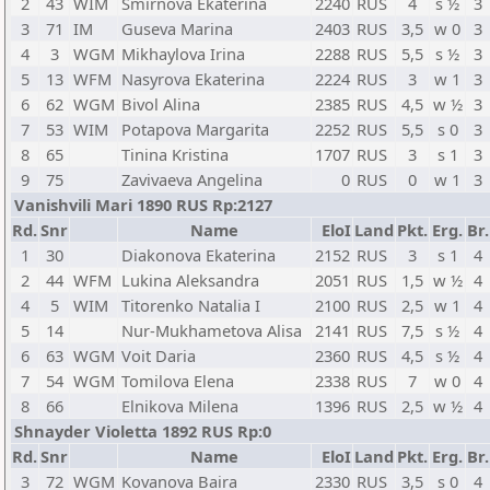
2
43
WIM
Smirnova Ekaterina
2240
RUS
4
s ½
3
3
71
IM
Guseva Marina
2403
RUS
3,5
w 0
3
4
3
WGM
Mikhaylova Irina
2288
RUS
5,5
s ½
3
5
13
WFM
Nasyrova Ekaterina
2224
RUS
3
w 1
3
6
62
WGM
Bivol Alina
2385
RUS
4,5
w ½
3
7
53
WIM
Potapova Margarita
2252
RUS
5,5
s 0
3
8
65
Tinina Kristina
1707
RUS
3
s 1
3
9
75
Zavivaeva Angelina
0
RUS
0
w 1
3
Vanishvili Mari 1890 RUS Rp:2127
Rd.
Snr
Name
EloI
Land
Pkt.
Erg.
Br.
1
30
Diakonova Ekaterina
2152
RUS
3
s 1
4
2
44
WFM
Lukina Aleksandra
2051
RUS
1,5
w ½
4
4
5
WIM
Titorenko Natalia I
2100
RUS
2,5
w 1
4
5
14
Nur-Mukhametova Alisa
2141
RUS
7,5
s ½
4
6
63
WGM
Voit Daria
2360
RUS
4,5
s ½
4
7
54
WGM
Tomilova Elena
2338
RUS
7
w 0
4
8
66
Elnikova Milena
1396
RUS
2,5
w ½
4
Shnayder Violetta 1892 RUS Rp:0
Rd.
Snr
Name
EloI
Land
Pkt.
Erg.
Br.
3
72
WGM
Kovanova Baira
2330
RUS
3,5
s 0
4