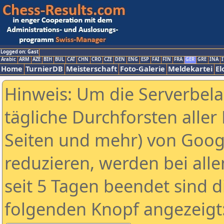
Logged on: Gast
Arabic
ARM
AZE
BIH
BUL
CAT
CHN
CRO
CZE
DEN
ENG
ESP
FAI
FIN
FRA
GER
GRE
INA
I
Home
TurnierDB
Meisterschaft
Foto-Galerie
Meldekartei
El
Hinweis: Um die Serverbel
tägliche Durchforsten aller 
Seiten und mehr) von Goog
reduzieren, werden bei alle
seit 5 Tagen beendet sind d
folgenden Knopf angezeigt