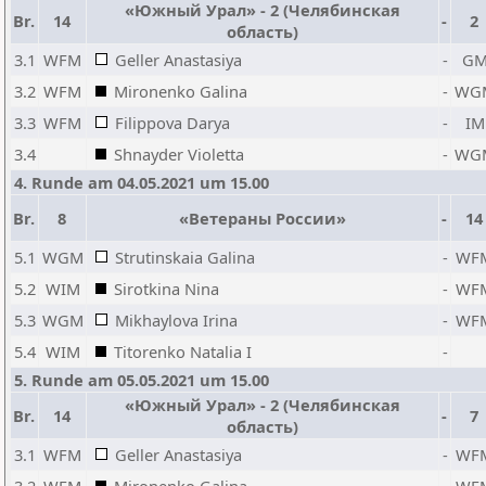
«Южный Урал» - 2 (Челябинская
Br.
14
-
2
область)
3.1
WFM
Geller Anastasiya
-
G
3.2
WFM
Mironenko Galina
-
WG
3.3
WFM
Filippova Darya
-
IM
3.4
Shnayder Violetta
-
WG
4. Runde am 04.05.2021 um 15.00
Br.
8
«Ветераны России»
-
14
5.1
WGM
Strutinskaia Galina
-
WF
5.2
WIM
Sirotkina Nina
-
WF
5.3
WGM
Mikhaylova Irina
-
WF
5.4
WIM
Titorenko Natalia I
-
5. Runde am 05.05.2021 um 15.00
«Южный Урал» - 2 (Челябинская
Br.
14
-
7
область)
3.1
WFM
Geller Anastasiya
-
WF