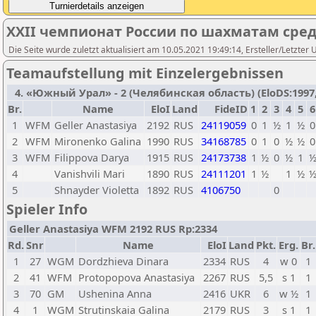
XXII чемпионат России по шахматам сре
Die Seite wurde zuletzt aktualisiert am 10.05.2021 19:49:14, Ersteller/Letzter 
Teamaufstellung mit Einzelergebnissen
4. «Южный Урал» - 2 (Челябинская область) (EloDS:1997, W
Br.
Name
EloI
Land
FideID
1
2
3
4
5
6
1
WFM
Geller Anastasiya
2192
RUS
24119059
0
1
½
1
½
0
2
WFM
Mironenko Galina
1990
RUS
34168785
0
1
0
½
½
0
3
WFM
Filippova Darya
1915
RUS
24173738
1
½
0
½
1
4
Vanishvili Mari
1890
RUS
24111201
1
½
1
½
5
Shnayder Violetta
1892
RUS
4106750
0
Spieler Info
Geller Anastasiya WFM 2192 RUS Rp:2334
Rd.
Snr
Name
EloI
Land
Pkt.
Erg.
Br.
1
27
WGM
Dordzhieva Dinara
2334
RUS
4
w 0
1
2
41
WFM
Protopopova Anastasiya
2267
RUS
5,5
s 1
1
3
70
GM
Ushenina Anna
2416
UKR
6
w ½
1
4
1
WGM
Strutinskaia Galina
2179
RUS
3
s 1
1