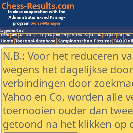
Logged on: Gast
Arabic
ARM
AZE
BIH
BUL
CAT
CHN
CRO
CZE
DEN
ENG
ESP
FAI
FIN
FRA
GER
GRE
INA
I
Home
Toernooi-database
Kampioenschap
Pictures
FAQ
Onli
N.B.: Voor het reduceren va
wegens het dagelijkse door
verbindingen door zoekmac
Yahoo en Co, worden alle v
toernooien ouder dan twe
getoond na het klikken op 