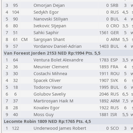
3
95
Omorjan Dejan
0
SRB
3
4
104
Sedykh Egor
0
RUS
4,5
5
90
Nanovski Stiliyan
0
BUL
4
6
80
Ivekovic Stjepan
0
CRO
3,5
7
51
Sahki Saphir
1561
GER
5
8
61
CM
Sargsyan Shant
0
ARM
5,5
9
57
Yordanov Daniel-Adrian
1403
BUL
4
Van Foreest Jorden 2153 NED Rp:1994 Pts. 5,5
1
64
Ventura Bolet Alexandre
1783
ESP
3,5
2
36
Meunier Clement
1893
FRA
4
3
30
Costachi Mihnea
1911
ROU
5
4
32
Spacek Oliver
1907
SVK
6
5
18
Todorov Yavor
1995
BUL
6
6
6
Golubov Saveliy
2046
RUS
6,5
7
37
Martirosyan Haik M
1892
ARM
7,5
8
28
Kovalev Egor
1922
RUS
6
9
40
Moss Guy
1881
ISR
5,5
Lecomte Robin 1809 NED Rp:1765 Pts. 4,5
1
122
Underwood James Robert
0
SCO
3