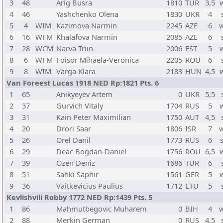
3
48
Arig Busra
1810
TUR
3,5
4
46
Yashchenko Olena
1830
UKR
4
5
4
WIM
Kazimova Narmin
2245
AZE
6
6
16
WFM
Khalafova Narmin
2085
AZE
6
7
28
WCM
Narva Triin
2006
EST
5
8
6
WFM
Foisor Mihaela-Veronica
2205
ROU
6
9
8
WIM
Varga Klara
2183
HUN
4,5
Van Foreest Lucas 1918 NED Rp:1821 Pts. 6
1
65
Anikyeyev Artem
0
UKR
5,5
2
37
Gurvich Vitaly
1704
RUS
5
3
31
Kain Peter Maximilian
1750
AUT
4,5
4
20
Drori Saar
1806
ISR
7
5
26
Orel Danil
1773
RUS
6
6
29
Deac Bogdan-Daniel
1756
ROU
6,5
7
39
Ozen Deniz
1686
TUR
6
8
51
Sahki Saphir
1561
GER
5
9
36
Vaitkevicius Paulius
1712
LTU
5
Kevlishvili Robby 1772 NED Rp:1439 Pts. 5
1
86
Mahmutbegovic Muharem
0
BIH
4
2
88
Merkin German
0
RUS
4,5