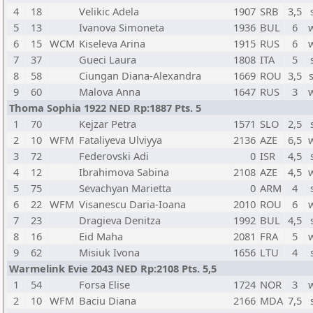
4
18
Velikic Adela
1907
SRB
3,5
5
13
Ivanova Simoneta
1936
BUL
6
6
15
WCM
Kiseleva Arina
1915
RUS
6
7
37
Gueci Laura
1808
ITA
5
8
58
Ciungan Diana-Alexandra
1669
ROU
3,5
9
60
Malova Anna
1647
RUS
3
Thoma Sophia 1922 NED Rp:1887 Pts. 5
1
70
Kejzar Petra
1571
SLO
2,5
2
10
WFM
Fataliyeva Ulviyya
2136
AZE
6,5
3
72
Federovski Adi
0
ISR
4,5
4
12
Ibrahimova Sabina
2108
AZE
4,5
5
75
Sevachyan Marietta
0
ARM
4
6
22
WFM
Visanescu Daria-Ioana
2010
ROU
6
7
23
Dragieva Denitza
1992
BUL
4,5
8
16
Eid Maha
2081
FRA
5
9
62
Misiuk Ivona
1656
LTU
4
Warmelink Evie 2043 NED Rp:2108 Pts. 5,5
1
54
Forsa Elise
1724
NOR
3
2
10
WFM
Baciu Diana
2166
MDA
7,5