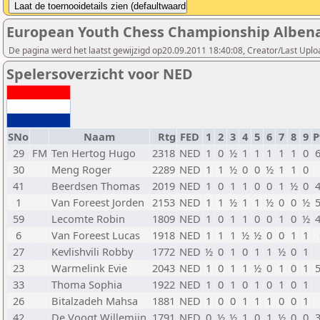
European Youth Chess Championship Albena 
De pagina werd het laatst gewijzigd op20.09.2011 18:40:08, Creator/Last Uplo
Spelersoverzicht voor NED
SNo
Naam
Rtg
FED
1
2
3
4
5
6
7
8
9
P
29
FM
Ten Hertog Hugo
2318
NED
1
0
½
1
1
1
1
1
0
30
Meng Roger
2289
NED
1
1
½
0
0
½
1
1
0
41
Beerdsen Thomas
2019
NED
1
0
1
1
0
0
1
½
0
1
Van Foreest Jorden
2153
NED
1
1
½
1
1
½
0
0
½
59
Lecomte Robin
1809
NED
1
0
1
1
0
0
1
0
½
6
Van Foreest Lucas
1918
NED
1
1
1
½
½
0
0
1
1
27
Kevlishvili Robby
1772
NED
½
0
1
0
1
1
½
0
1
23
Warmelink Evie
2043
NED
1
0
1
1
½
0
1
0
1
33
Thoma Sophia
1922
NED
1
0
1
0
1
0
1
0
1
26
Bitalzadeh Mahsa
1881
NED
1
0
0
1
1
1
0
0
1
42
De Voogt Willemijn
1791
NED
0
½
½
1
0
1
½
0
0