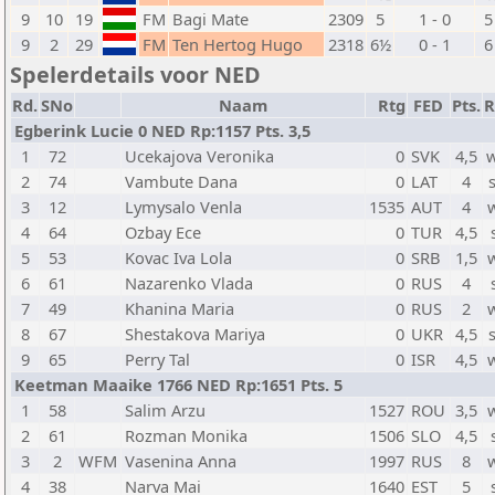
9
10
19
FM
Bagi Mate
2309
5
1 - 0
5
9
2
29
FM
Ten Hertog Hugo
2318
6½
0 - 1
6
Spelerdetails voor NED
Rd.
SNo
Naam
Rtg
FED
Pts.
R
Egberink Lucie 0 NED Rp:1157 Pts. 3,5
1
72
Ucekajova Veronika
0
SVK
4,5
2
74
Vambute Dana
0
LAT
4
3
12
Lymysalo Venla
1535
AUT
4
4
64
Ozbay Ece
0
TUR
4,5
5
53
Kovac Iva Lola
0
SRB
1,5
6
61
Nazarenko Vlada
0
RUS
4
7
49
Khanina Maria
0
RUS
2
8
67
Shestakova Mariya
0
UKR
4,5
9
65
Perry Tal
0
ISR
4,5
Keetman Maaike 1766 NED Rp:1651 Pts. 5
1
58
Salim Arzu
1527
ROU
3,5
2
61
Rozman Monika
1506
SLO
4,5
3
2
WFM
Vasenina Anna
1997
RUS
8
4
38
Narva Mai
1640
EST
5