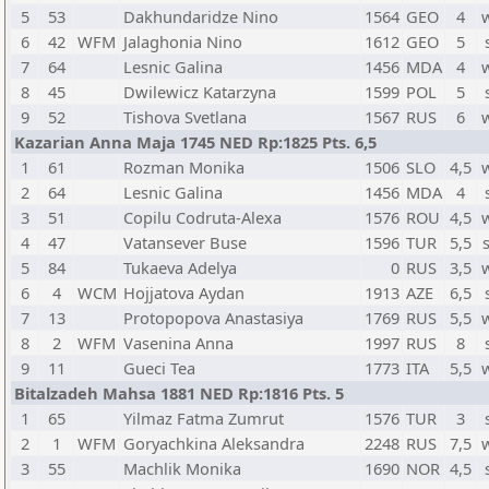
5
53
Dakhundaridze Nino
1564
GEO
4
6
42
WFM
Jalaghonia Nino
1612
GEO
5
7
64
Lesnic Galina
1456
MDA
4
8
45
Dwilewicz Katarzyna
1599
POL
5
9
52
Tishova Svetlana
1567
RUS
6
Kazarian Anna Maja 1745 NED Rp:1825 Pts. 6,5
1
61
Rozman Monika
1506
SLO
4,5
2
64
Lesnic Galina
1456
MDA
4
3
51
Copilu Codruta-Alexa
1576
ROU
4,5
4
47
Vatansever Buse
1596
TUR
5,5
5
84
Tukaeva Adelya
0
RUS
3,5
6
4
WCM
Hojjatova Aydan
1913
AZE
6,5
7
13
Protopopova Anastasiya
1769
RUS
5,5
8
2
WFM
Vasenina Anna
1997
RUS
8
9
11
Gueci Tea
1773
ITA
5,5
Bitalzadeh Mahsa 1881 NED Rp:1816 Pts. 5
1
65
Yilmaz Fatma Zumrut
1576
TUR
3
2
1
WFM
Goryachkina Aleksandra
2248
RUS
7,5
3
55
Machlik Monika
1690
NOR
4,5