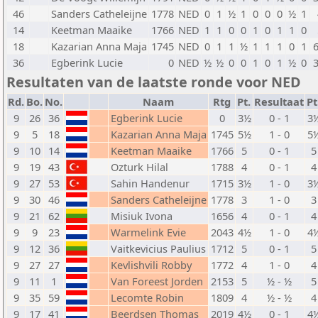
46
Sanders Catheleijne
1778
NED
0
1
½
1
0
0
0
½
1
14
Keetman Maaike
1766
NED
1
1
0
0
1
0
1
1
0
18
Kazarian Anna Maja
1745
NED
0
1
1
½
1
1
1
0
1
36
Egberink Lucie
0
NED
½
½
0
0
1
0
1
½
0
Resultaten van de laatste ronde voor NED
Rd.
Bo.
No.
Naam
Rtg
Pt.
Resultaat
Pt
9
26
36
Egberink Lucie
0
3½
0 - 1
3
9
5
18
Kazarian Anna Maja
1745
5½
1 - 0
5
9
10
14
Keetman Maaike
1766
5
0 - 1
5
9
19
43
Ozturk Hilal
1788
4
0 - 1
4
9
27
53
Sahin Handenur
1715
3½
1 - 0
3
9
30
46
Sanders Catheleijne
1778
3
1 - 0
3
9
21
62
Misiuk Ivona
1656
4
0 - 1
4
9
9
23
Warmelink Evie
2043
4½
1 - 0
4
9
12
36
Vaitkevicius Paulius
1712
5
0 - 1
5
9
27
27
Kevlishvili Robby
1772
4
1 - 0
4
9
11
1
Van Foreest Jorden
2153
5
½ - ½
5
9
35
59
Lecomte Robin
1809
4
½ - ½
4
9
17
41
Beerdsen Thomas
2019
4½
0 - 1
4