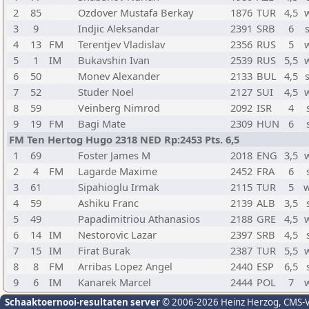
2
85
Ozdover Mustafa Berkay
1876
TUR
4,5
3
9
Indjic Aleksandar
2391
SRB
6
4
13
FM
Terentjev Vladislav
2356
RUS
5
5
1
IM
Bukavshin Ivan
2539
RUS
5,5
6
50
Monev Alexander
2133
BUL
4,5
7
52
Studer Noel
2127
SUI
4,5
8
59
Veinberg Nimrod
2092
ISR
4
9
19
FM
Bagi Mate
2309
HUN
6
FM Ten Hertog Hugo 2318 NED Rp:2453 Pts. 6,5
1
69
Foster James M
2018
ENG
3,5
2
4
FM
Lagarde Maxime
2452
FRA
6
3
61
Sipahioglu Irmak
2115
TUR
5
4
59
Ashiku Franc
2139
ALB
3,5
5
49
Papadimitriou Athanasios
2188
GRE
4,5
6
14
IM
Nestorovic Lazar
2397
SRB
4,5
7
15
IM
Firat Burak
2387
TUR
5,5
8
8
FM
Arribas Lopez Angel
2440
ESP
6,5
9
6
IM
Kanarek Marcel
2444
POL
7
Schaaktoernooi-resultaten server
© 2006-2026 Heinz Herzog
, CMS-