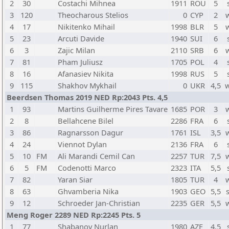
2
30
Costachi Mihnea
1911
ROU
5
3
120
Theocharous Stelios
0
CYP
2
4
17
Nikitenko Mihail
1998
BLR
5
5
23
Arcuti Davide
1940
SUI
6
6
3
Zajic Milan
2110
SRB
6
7
81
Pham Juliusz
1705
POL
4
8
16
Afanasiev Nikita
1998
RUS
5
9
115
Shakhov Mykhail
0
UKR
4,5
Beerdsen Thomas 2019 NED Rp:2043 Pts. 4,5
1
93
Martins Guilherme Pires Tavare
1685
POR
3
2
8
Bellahcene Bilel
2286
FRA
6
3
86
Ragnarsson Dagur
1761
ISL
3,5
4
24
Viennot Dylan
2136
FRA
6
5
10
FM
Ali Marandi Cemil Can
2257
TUR
7,5
6
5
FM
Codenotti Marco
2323
ITA
5,5
7
82
Yaran Siar
1805
TUR
4
8
63
Ghvamberia Nika
1903
GEO
5,5
9
12
Schroeder Jan-Christian
2235
GER
5,5
Meng Roger 2289 NED Rp:2245 Pts. 5
1
77
Shabanov Nurlan
1980
AZE
4,5