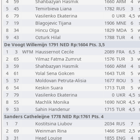
4
59
Shahbazyan Hasmik
1660
ARM
4
5
45
Temirbieva Liana
1782
RUS
3
6
79
Vasilenko Ekaterina
0
UKR
4,5
7
19
Blagojevic Tijana
1906
MNE
6
8
34
Hincu Olga
1829
MDA
5
9
43
Ozturk Hilal
1788
TUR
4
De Voogt Willemijn 1791 NED Rp:1604 Pts. 3,5
1
3
WFM
Haussernot Cecile
2089
FRA
6,5
2
65
Yilmaz Fatma Zumrut
1576
TUR
3
3
59
Shahbazyan Hasmik
1660
ARM
4
4
61
Yolal Sena Gokcen
1643
TUR
5
5
57
Moldovan Petruta-Alisia
1677
ROU
5
6
54
Keskin Suara
1713
TUR
5
7
79
Vasilenko Ekaterina
0
UKR
4,5
8
55
Machlik Monika
1690
NOR
4,5
9
53
Sahin Handenur
1715
TUR
4,5
Sanders Catheleijne 1778 NED Rp:1761 Pts. 4
1
7
Kostitsina Liubov
2034
RUS
7
2
69
Weinman Rina
1466
SWE
2,5
3
31
Head Louise
1855
ENG
4