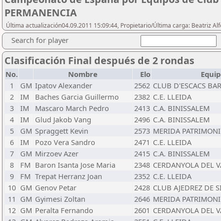
PERMANENCIA
Última actualización04.09.2011 15:09:44, Propietario/Última carga: Beatriz A
Search for player
Clasificación Final después de 2 rondas
No.
Nombre
Elo
Equip
1
GM
Ipatov Alexander
2562
CLUB D'ESCACS BA
2
IM
Baches Garcia Guillermo
2382
C.E. LLEIDA
3
IM
Mascaro March Pedro
2413
C.A. BINISSALEM
4
IM
Glud Jakob Vang
2496
C.A. BINISSALEM
5
GM
Spraggett Kevin
2573
MERIDA PATRIMONI
6
IM
Pozo Vera Sandro
2471
C.E. LLEIDA
7
GM
Mirzoev Azer
2415
C.A. BINISSALEM
8
FM
Baron Isanta Jose Maria
2348
CERDANYOLA DEL V
9
FM
Trepat Herranz Joan
2352
C.E. LLEIDA
10
GM
Genov Petar
2428
CLUB AJEDREZ DE S
11
GM
Gyimesi Zoltan
2646
MERIDA PATRIMONI
12
GM
Peralta Fernando
2601
CERDANYOLA DEL V