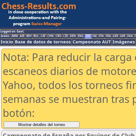
Logged on: Gast
Arabic
ARM
AZE
BIH
BUL
CAT
CHN
CRO
CZE
DEN
ENG
ESP
FAI
FIN
FRA
GER
GRE
INA
I
Inicio
Base de datos de torneos
Campeonato AUT
Imágenes
Nota: Para reducir la carga 
escaneos diarios de motor
Yahoo, todos los torneos f
semanas se muestran tras p
botón:
Campeonato de España por Equipos de Club