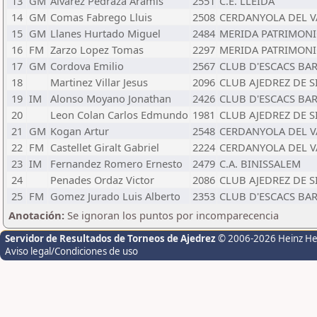
13
GM
Alvarez Pedraza Aramis
2551
C.E. LLEIDA
14
GM
Comas Fabrego Lluis
2508
CERDANYOLA DEL V
15
GM
Llanes Hurtado Miguel
2484
MERIDA PATRIMONI
16
FM
Zarzo Lopez Tomas
2297
MERIDA PATRIMONI
17
GM
Cordova Emilio
2567
CLUB D'ESCACS BA
18
Martinez Villar Jesus
2096
CLUB AJEDREZ DE S
19
IM
Alonso Moyano Jonathan
2426
CLUB D'ESCACS BA
20
Leon Colan Carlos Edmundo
1981
CLUB AJEDREZ DE S
21
GM
Kogan Artur
2548
CERDANYOLA DEL V
22
FM
Castellet Giralt Gabriel
2224
CERDANYOLA DEL V
23
IM
Fernandez Romero Ernesto
2479
C.A. BINISSALEM
24
Penades Ordaz Victor
2086
CLUB AJEDREZ DE S
25
FM
Gomez Jurado Luis Alberto
2353
CLUB D'ESCACS BA
Anotación:
Se ignoran los puntos por incomparecencia
Servidor de Resultados de Torneos de Ajedrez
© 2006-2026 Heinz H
Aviso legal/Condiciones de uso