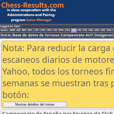
Logged on: Gast
Arabic
ARM
AZE
BIH
BUL
CAT
CHN
CRO
CZE
DEN
ENG
ESP
FAI
FIN
FRA
GER
GRE
INA
I
Inicio
Base de datos de torneos
Campeonato AUT
Imágenes
Nota: Para reducir la carga 
escaneos diarios de motor
Yahoo, todos los torneos f
semanas se muestran tras p
botón:
Campeonato de España por Equipos de Club