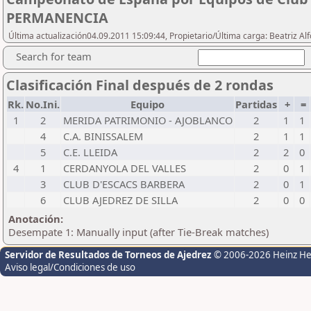
PERMANENCIA
Última actualización04.09.2011 15:09:44, Propietario/Última carga: Beatriz A
Search for team
Clasificación Final después de 2 rondas
Rk.
No.Ini.
Equipo
Partidas
+
=
1
2
MERIDA PATRIMONIO - AJOBLANCO
2
1
1
4
C.A. BINISSALEM
2
1
1
5
C.E. LLEIDA
2
2
0
4
1
CERDANYOLA DEL VALLES
2
0
1
3
CLUB D'ESCACS BARBERA
2
0
1
6
CLUB AJEDREZ DE SILLA
2
0
0
Anotación:
Desempate 1: Manually input (after Tie-Break matches)
Servidor de Resultados de Torneos de Ajedrez
© 2006-2026 Heinz H
Aviso legal/Condiciones de uso