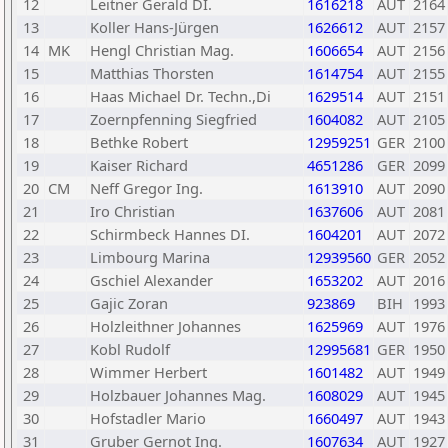
12
Leitner Gerald DI.
1616218
AUT
2164
13
Koller Hans-Jürgen
1626612
AUT
2157
14
MK
Hengl Christian Mag.
1606654
AUT
2156
15
Matthias Thorsten
1614754
AUT
2155
16
Haas Michael Dr. Techn.,Di
1629514
AUT
2151
17
Zoernpfenning Siegfried
1604082
AUT
2105
18
Bethke Robert
12959251
GER
2100
19
Kaiser Richard
4651286
GER
2099
20
CM
Neff Gregor Ing.
1613910
AUT
2090
21
Iro Christian
1637606
AUT
2081
22
Schirmbeck Hannes DI.
1604201
AUT
2072
23
Limbourg Marina
12939560
GER
2052
24
Gschiel Alexander
1653202
AUT
2016
25
Gajic Zoran
923869
BIH
1993
26
Holzleithner Johannes
1625969
AUT
1976
27
Kobl Rudolf
12995681
GER
1950
28
Wimmer Herbert
1601482
AUT
1949
29
Holzbauer Johannes Mag.
1608029
AUT
1945
30
Hofstadler Mario
1660497
AUT
1943
31
Gruber Gernot Ing.
1607634
AUT
1927