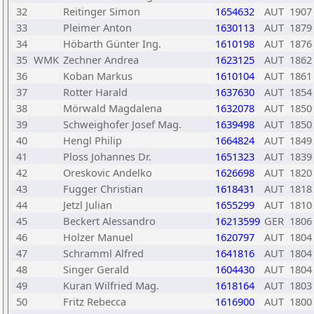
32
Reitinger Simon
1654632
AUT
1907
33
Pleimer Anton
1630113
AUT
1879
34
Höbarth Günter Ing.
1610198
AUT
1876
35
WMK
Zechner Andrea
1623125
AUT
1862
36
Koban Markus
1610104
AUT
1861
37
Rotter Harald
1637630
AUT
1854
38
Mörwald Magdalena
1632078
AUT
1850
39
Schweighofer Josef Mag.
1639498
AUT
1850
40
Hengl Philip
1664824
AUT
1849
41
Ploss Johannes Dr.
1651323
AUT
1839
42
Oreskovic Andelko
1626698
AUT
1820
43
Fugger Christian
1618431
AUT
1818
44
Jetzl Julian
1655299
AUT
1810
45
Beckert Alessandro
16213599
GER
1806
46
Holzer Manuel
1620797
AUT
1804
47
Schramml Alfred
1641816
AUT
1804
48
Singer Gerald
1604430
AUT
1804
49
Kuran Wilfried Mag.
1618164
AUT
1803
50
Fritz Rebecca
1616900
AUT
1800