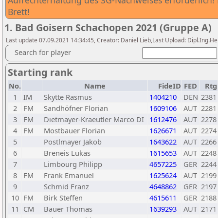
Aufrechterhaltung des 3G-Nachweises erforderlich! 
Brett!
1. Bad Goisern Schachopen 2021 (Gruppe A)
Last update 07.09.2021 14:34:45, Creator: Daniel Lieb,Last Upload: Dipl.Ing.H
Search for player
Starting rank
No.
Name
FideID
FED
Rtg
1
IM
Skytte Rasmus
1404210
DEN
2381
2
FM
Sandhöfner Florian
1609106
AUT
2281
3
FM
Dietmayer-Kraeutler Marco DI
1612476
AUT
2278
4
FM
Mostbauer Florian
1626671
AUT
2274
5
Postlmayer Jakob
1643622
AUT
2266
6
Breneis Lukas
1615653
AUT
2248
7
Limbourg Philipp
4657225
GER
2244
8
FM
Frank Emanuel
1625624
AUT
2199
9
Schmid Franz
4648862
GER
2197
10
FM
Birk Steffen
4615611
GER
2188
11
CM
Bauer Thomas
1639293
AUT
2171