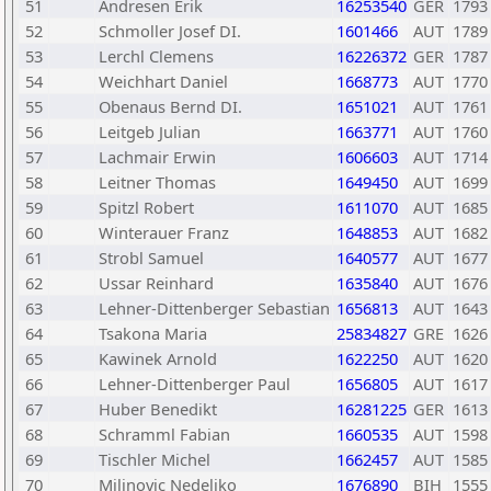
51
Andresen Erik
16253540
GER
1793
52
Schmoller Josef DI.
1601466
AUT
1789
53
Lerchl Clemens
16226372
GER
1787
54
Weichhart Daniel
1668773
AUT
1770
55
Obenaus Bernd DI.
1651021
AUT
1761
56
Leitgeb Julian
1663771
AUT
1760
57
Lachmair Erwin
1606603
AUT
1714
58
Leitner Thomas
1649450
AUT
1699
59
Spitzl Robert
1611070
AUT
1685
60
Winterauer Franz
1648853
AUT
1682
61
Strobl Samuel
1640577
AUT
1677
62
Ussar Reinhard
1635840
AUT
1676
63
Lehner-Dittenberger Sebastian
1656813
AUT
1643
64
Tsakona Maria
25834827
GRE
1626
65
Kawinek Arnold
1622250
AUT
1620
66
Lehner-Dittenberger Paul
1656805
AUT
1617
67
Huber Benedikt
16281225
GER
1613
68
Schramml Fabian
1660535
AUT
1598
69
Tischler Michel
1662457
AUT
1585
70
Milinovic Nedeljko
1676890
BIH
1555