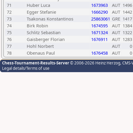
71
Huber Luca
1673963
AUT
1496
72
Egger Stefanie
1666290
AUT
1442
73
Tsakonas Konstantinos
25863061
GRE
1417
74
Birk Robin
1674595
AUT
1384
75
Schlitz Sebastian
1671324
AUT
1322
76
Gaisberger Florian
1676911
AUT
1283
77
Hohl Norbert
AUT
0
78
Obenaus Paul
1676458
AUT
0
Chess-Tournament-Results-Server
© 2006-2026 Heinz Herzog
, CMS-
Legal details/Terms of use