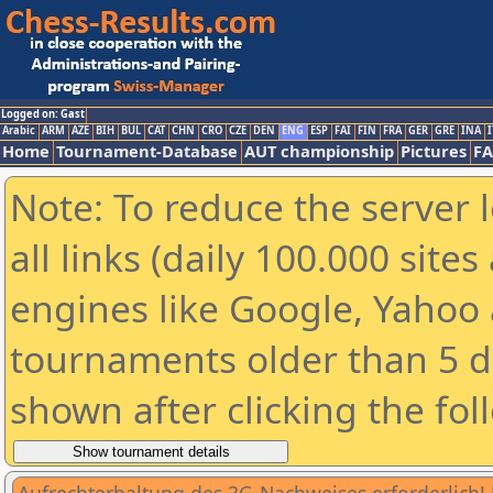
Logged on: Gast
Arabic
ARM
AZE
BIH
BUL
CAT
CHN
CRO
CZE
DEN
ENG
ESP
FAI
FIN
FRA
GER
GRE
INA
I
Home
Tournament-Database
AUT championship
Pictures
F
Note: To reduce the server 
all links (daily 100.000 sit
engines like Google, Yahoo a
tournaments older than 5 d
shown after clicking the fol