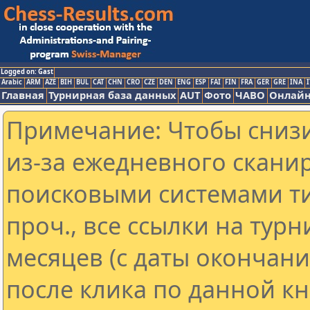
Logged on: Gast
Arabic
ARM
AZE
BIH
BUL
CAT
CHN
CRO
CZE
DEN
ENG
ESP
FAI
FIN
FRA
GER
GRE
INA
I
Главная
Турнирная база данных
AUT
Фото
ЧАВО
Онлайн
Примечание: Чтобы снизи
из-за ежедневного скани
поисковыми системами ти
проч., все ссылки на тур
месяцев (с даты окончан
после клика по данной кн