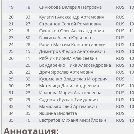
19
18
Синюкова Валерия Петровна
RUS
10
20
33
Кулагин Александр Артемович
RUS
21
27
Отраднов Сергей Романович
RUS
10
22
6
Суханков Олег Александрович
RUS
11
23
30
Галкина Алёна Юрьевна
RUS
24
28
Равич Максим Константинович
RUS
10
25
15
Димитров Фёдор Анатольевич
RUS
10
26
11
Рябчик Кирилл Алексеевич
RUS
10
20
Бондаренко Ника Александровна
RUS
10
28
22
Драч Ярослав Артёмович
RUS
10
29
32
Кузьменко Владислав Игоревич
RUS
30
25
Метелица Данил Андреевич
RUS
10
31
23
Иванова Мария Анатольевна
RUS
10
32
29
Садыков Руслан Тимурович
RUS
10
33
24
Мамалыго Глеб Артемович
RUS
10
34
35
Якшина Виолетта
RUS
35
16
Евстратов Михаил Михайлович
RUS
10
Аннотация: