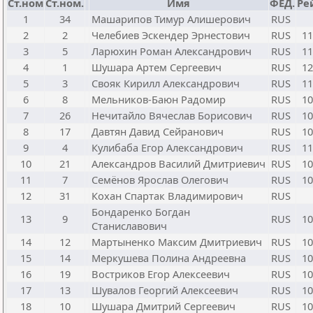
Ст.ном
Ст.ном.
Имя
ФЕД.
Ре
1
34
Машарипов Тимур Алишерович
RUS
2
2
Челебиев Эскендер Эрнестович
RUS
11
3
5
Ларюхин Роман Александрович
RUS
11
4
1
Шушара Артем Сергеевич
RUS
12
5
3
Свояк Кирилл Александрович
RUS
11
6
8
Мельников-Баюн Радомир
RUS
10
7
26
Нечитайло Вячеслав Борисович
RUS
10
8
17
Давтян Давид Сейранович
RUS
10
9
4
Кулибаба Егор Александрович
RUS
11
10
21
Александров Василий Дмитриевич
RUS
10
11
7
Семёнов Ярослав Олегович
RUS
10
12
31
Кохан Спартак Владимирович
RUS
Бондаренко Богдан
13
9
RUS
10
Станиславович
14
12
Мартыненко Максим Дмитриевич
RUS
10
15
14
Меркушева Полина Андреевна
RUS
10
16
19
Востриков Егор Алексеевич
RUS
10
17
13
Шувалов Георгий Алексеевич
RUS
10
18
10
Шушара Дмитрий Сергеевич
RUS
10