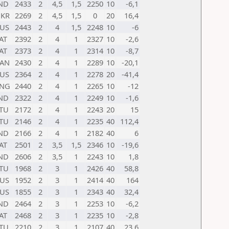
ND
2433
2
4,5
1,5
2250
10
-6,1
KR
2269
2
4,5
1,5
0
20
16,4
US
2443
2
4
1,5
2248
10
-6
AT
2392
2
4
1
2327
10
-2,6
AT
2373
2
4
1
2314
10
-8,7
AN
2430
2
4
1
2289
10
-20,1
US
2364
2
4
1
2278
20
-41,4
NG
2440
2
4
1
2265
10
-12
ND
2322
2
4
1
2249
10
-1,6
TU
2172
2
4
1
2243
20
15
TU
2146
2
4
1
2235
40
112,4
ND
2166
2
4
1
2182
40
6
AT
2501
2
3,5
1,5
2346
10
-19,6
ND
2606
2
3,5
1
2243
10
1,8
TU
1968
2
3
1
2426
40
58,8
US
1952
2
3
1
2414
40
164
US
1855
2
3
1
2343
40
32,4
ND
2464
2
3
1
2253
10
-6,2
AT
2468
2
3
1
2235
10
-2,8
TU
2210
2
3
1
2107
40
23,6