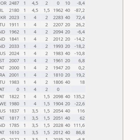
NOR
2487
1
4,5
2
0
10
-8,4
RL
2180
1
4,5
1,5
1962
40
-87,2
KR
2023
1
4
2
2283
40
72,4
TU
1911
1
4
2
2207
20
26,2
ND
1962
1
4
2
2094
20
-6,4
ND
1841
1
4
2
2012
20
-14,2
ND
2033
1
4
2
1993
20
-18,2
US
2024
1
4
2
1983
40
-10,8
ST
2007
1
4
2
1961
20
6,8
AT
2000
1
4
2
1947
20
0,2
RA
2001
1
4
2
1810
20
19,2
TU
1983
1
4
2
1806
40
18
AT
0
1
4
2
0
AT
1822
1
4
1,5
2098
40
135,2
WE
1980
1
4
1,5
1904
20
-22,6
US
1837
1
3,5
1,5
2054
40
116
AT
1817
1
3,5
1,5
2051
40
62
ND
1785
1
3,5
1,5
2028
40
111,6
AT
1610
1
3,5
1,5
2012
40
86,8
ND
2172
1
3,5
1
2035
20
-6,8