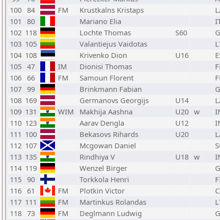
100
84
FM
Krustkalns Kristaps
L
101
80
Mariano Elia
I
102
118
Lochte Thomas
S60
G
103
105
Valantiejus Vaidotas
L
104
108
Krivenko Dion
U16
E
105
47
IM
Dionisi Thomas
F
106
66
FM
Samoun Florent
F
107
99
Brinkmann Fabian
G
108
169
Germanovs Georgijs
U14
L
109
131
WIM
Makhija Aashna
U20
w
I
110
123
Aarav Dengla
U12
I
111
100
Bekasovs Rihards
U20
L
112
107
Mcgowan Daniel
S
113
135
Rindhiya V
U18
w
I
114
119
Wenzel Birger
G
115
90
Torkkola Henri
F
116
61
FM
Plotkin Victor
C
117
111
FM
Martinkus Rolandas
L
118
73
FM
Deglmann Ludwig
G