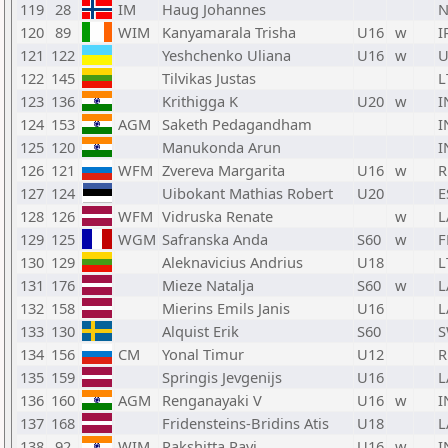
119
28
IM
Haug Johannes
120
89
WIM
Kanyamarala Trisha
U16
w
I
121
122
Yeshchenko Uliana
U16
w
U
122
145
Tilvikas Justas
L
123
136
Krithigga K
U20
w
I
124
153
AGM
Saketh Pedagandham
I
125
120
Manukonda Arun
I
126
121
WFM
Zvereva Margarita
U16
w
R
127
124
Uibokant Mathias Robert
U20
E
128
126
WFM
Vidruska Renate
w
L
129
125
WGM
Safranska Anda
S60
w
F
130
129
Aleknavicius Andrius
U18
L
131
176
Mieze Natalja
S60
w
L
132
158
Mierins Emils Janis
U16
L
133
130
Alquist Erik
S60
S
134
156
CM
Yonal Timur
U12
R
135
159
Springis Jevgenijs
U16
L
136
160
AGM
Renganayaki V
U16
w
I
137
168
Fridensteins-Bridins Atis
U18
L
138
92
WIM
Rakshitta Ravi
U16
w
I