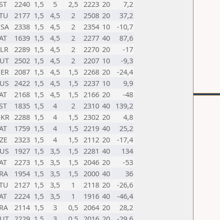
ST
2240
1,5
5
2,5
2223
20
7,2
TU
2177
1,5
4,5
2
2508
20
37,2
SA
2338
1,5
4,5
2
2354
10
-10,7
AT
1639
1,5
4,5
2
2277
40
87,6
LR
2289
1,5
4,5
2
2270
20
-17
UT
2502
1,5
4,5
2
2207
10
-9,3
ER
2087
1,5
4,5
1,5
2268
20
-24,4
US
2422
1,5
4,5
1,5
2237
10
9,9
AT
2168
1,5
4,5
1,5
2166
20
-48
ST
1835
1,5
4
2
2310
40
139,2
KR
2288
1,5
4
1,5
2302
20
4,8
AT
1759
1,5
4
1,5
2219
40
25,2
ZE
2323
1,5
4
1,5
2112
20
-17,4
US
1927
1,5
3,5
1,5
2281
40
134
AT
2273
1,5
3,5
1,5
2046
20
-53
RA
1954
1,5
3,5
1,5
2000
40
36
TU
2127
1,5
3,5
1
2118
20
-26,6
AT
2224
1,5
3,5
1
1916
40
-46,4
RA
2114
1,5
3
0,5
2064
20
28,2
UT
2229
1,5
3
0,5
2016
20
-29,6