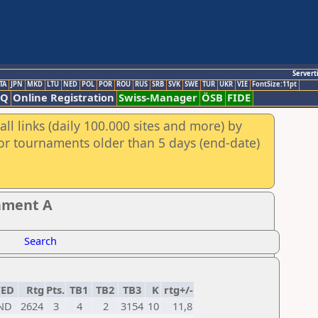
Servert
TA
JPN
MKD
LTU
NED
POL
POR
ROU
RUS
SRB
SVK
SWE
TUR
UKR
VIE
FontSize:11pt
AQ
Online Registration
Swiss-Manager
ÖSB
FIDE
ll links (daily 100.000 sites and more) by
for tournaments older than 5 days (end-date)
nament A
Search
FED
Rtg
Pts.
TB1
TB2
TB3
K
rtg+/-
ND
2624
3
4
2
3154
10
11,8