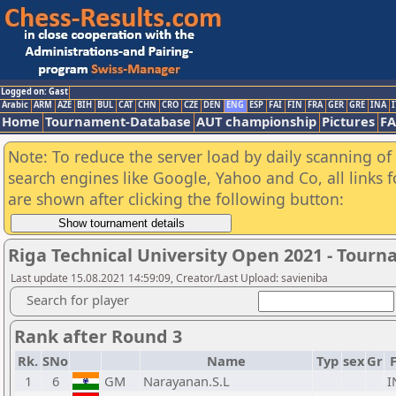
Logged on: Gast
Arabic
ARM
AZE
BIH
BUL
CAT
CHN
CRO
CZE
DEN
ENG
ESP
FAI
FIN
FRA
GER
GRE
INA
I
Home
Tournament-Database
AUT championship
Pictures
F
Note: To reduce the server load by daily scanning of a
search engines like Google, Yahoo and Co, all links 
are shown after clicking the following button:
Riga Technical University Open 2021 - Tour
Last update 15.08.2021 14:59:09, Creator/Last Upload: savieniba
Search for player
Rank after Round 3
Rk.
SNo
Name
Typ
sex
Gr
1
6
GM
Narayanan.S.L
I