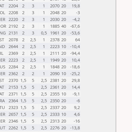
AT
2204
2
3
1
2070
20
19,8
OL
2208
2
3
1
2048
20
-3
ER
2220
2
3
1
2030
20
-4,2
NOR
2192
2
3
1
1885
40
-67,6
NG
2131
2
3
0,5
1961
20
-53,6
ST
2078
2
2,5
1
2378
20
64
ND
2644
2
2,5
1
2223
10
-10,4
RL
2369
2
2,5
1
2111
20
-94,4
ER
2223
2
2,5
1
1949
20
10,4
US
2284
2
2,5
1
1848
20
-18,6
ER
2362
2
2
1
2090
10
-25,2
ST
2370
1,5
5
2,5
2381
20
29,8
AT
2153
1,5
5
2,5
2361
20
14,4
AT
2371
1,5
5
2,5
2355
10
-9,1
RA
2364
1,5
5
2,5
2350
20
-6
TU
2323
1,5
5
2,5
2337
20
9,2
ER
2657
1,5
5
2,5
2333
10
4,6
ER
2346
1,5
5
2,5
2313
20
-16
UT
2262
1,5
5
2,5
2276
20
-13,8