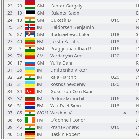
22
20
GM
Kantor Gergely
23
19
GM
Kulaots Kaido
E
24
13
GM
Gukesh D
U16
I
25
32
IM
Haldorsen Benjamin
26
27
GM
Budisavljevic Luka
U18
S
27
40
FM
Juksta Karolis
U18
L
28
9
GM
Praggnanandhaa R
U16
I
29
74
CM
Vardanyan Aras
U20
L
30
17
GM
Yuffa Daniil
R
31
36
IM
Dmitrenko Viktor
U
32
29
IM
Raja Harshit
U20
I
33
31
IM
Roshka Yevgeniy
U20
U
34
34
IM
Gokerkan Cem Kaan
T
35
37
IM
Petkov Momchil
U16
B
36
51
FM
Van Dael Siem
U18
N
37
85
WGM
Varshini V
w
I
38
65
FM
O`donnell Conor
I
39
46
IM
Pranav Anand
U16
I
40
50
IM
Baskin Robert
G