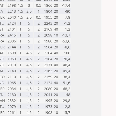
AT
2198
1,5
3
0,5
1866
20
-17,4
TA
2213
1,5
2,5
1
1804
20
-80
ER
2040
1,5
2,5
0,5
1955
20
7,8
TU
2124
1
5
2
2243
20
-1,2
ST
2101
1
5
2
2169
40
1,2
RA
2415
1
5
2
2098
10
-13,7
RA
2306
1
5
2
1980
20
-53,6
ER
2144
1
5
2
1964
20
-8,6
AT
1598
1
4,5
2
2204
40
108
ND
1969
1
4,5
2
2184
20
70,4
ND
2010
1
4,5
2
2171
40
46,4
AT
2140
1
4,5
2
2163
20
-49,4
CO
2110
1
4,5
2
2159
20
-38,4
ND
1965
1
4,5
2
2134
40
51,6
ER
2034
1
4,5
2
2080
20
-68,2
IN
2180
1
4,5
2
2041
20
-48
AN
2332
1
4,5
2
1995
20
-29,8
TU
2079
1
4,5
2
1973
20
-2,8
ER
2261
1
4,5
2
1908
10
-15,7