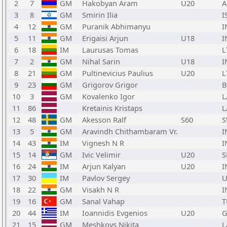
2
7
GM
Hakobyan Aram
U20
3
8
GM
Smirin Ilia
I
4
12
GM
Puranik Abhimanyu
I
5
11
GM
Erigaisi Arjun
U18
I
6
18
IM
Laurusas Tomas
L
7
2
GM
Nihal Sarin
U18
I
8
21
GM
Pultinevicius Paulius
U20
L
9
23
GM
Grigorov Grigor
B
10
3
GM
Kovalenko Igor
L
11
86
Kretainis Kristaps
L
12
48
GM
Akesson Ralf
S60
S
13
5
GM
Aravindh Chithambaram Vr.
I
14
43
IM
Vignesh N R
I
15
14
GM
Ivic Velimir
U20
S
16
24
IM
Arjun Kalyan
U20
I
17
30
IM
Pavlov Sergey
U
18
22
GM
Visakh N R
I
19
16
GM
Sanal Vahap
T
20
44
IM
Ioannidis Evgenios
U20
G
21
15
GM
Meshkovs Nikita
L