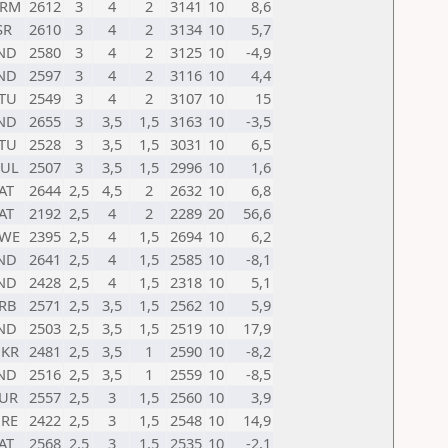
ARM
2612
3
4
2
3141
10
8,6
SR
2610
3
4
2
3134
10
5,7
ND
2580
3
4
2
3125
10
-4,9
ND
2597
3
4
2
3116
10
4,4
TU
2549
3
4
2
3107
10
15
ND
2655
3
3,5
1,5
3163
10
-3,5
TU
2528
3
3,5
1,5
3031
10
6,5
UL
2507
3
3,5
1,5
2996
10
1,6
AT
2644
2,5
4,5
2
2632
10
6,8
AT
2192
2,5
4
2
2289
20
56,6
WE
2395
2,5
4
1,5
2694
10
6,2
ND
2641
2,5
4
1,5
2585
10
-8,1
ND
2428
2,5
4
1,5
2318
10
5,1
RB
2571
2,5
3,5
1,5
2562
10
5,9
ND
2503
2,5
3,5
1,5
2519
10
17,9
KR
2481
2,5
3,5
1
2590
10
-8,2
ND
2516
2,5
3,5
1
2559
10
-8,5
UR
2557
2,5
3
1,5
2560
10
3,9
RE
2422
2,5
3
1,5
2548
10
14,9
AT
2568
2,5
3
1,5
2535
10
-2,1