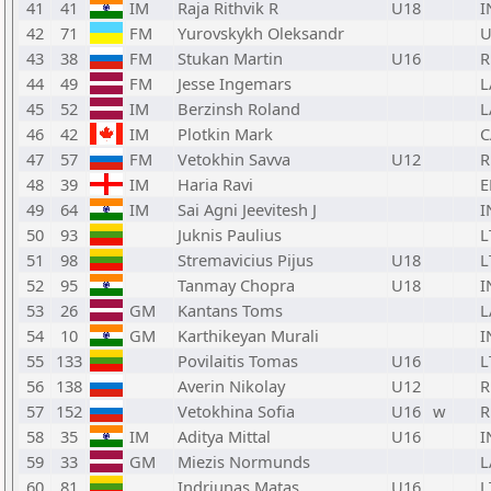
41
41
IM
Raja Rithvik R
U18
I
42
71
FM
Yurovskykh Oleksandr
U
43
38
FM
Stukan Martin
U16
R
44
49
FM
Jesse Ingemars
L
45
52
IM
Berzinsh Roland
L
46
42
IM
Plotkin Mark
C
47
57
FM
Vetokhin Savva
U12
R
48
39
IM
Haria Ravi
E
49
64
IM
Sai Agni Jeevitesh J
I
50
93
Juknis Paulius
L
51
98
Stremavicius Pijus
U18
L
52
95
Tanmay Chopra
U18
I
53
26
GM
Kantans Toms
L
54
10
GM
Karthikeyan Murali
I
55
133
Povilaitis Tomas
U16
L
56
138
Averin Nikolay
U12
R
57
152
Vetokhina Sofia
U16
w
R
58
35
IM
Aditya Mittal
U16
I
59
33
GM
Miezis Normunds
L
60
81
Indriunas Matas
U16
L