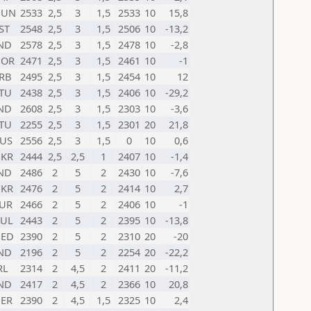
HUN
2533
2,5
3
1,5
2533
10
15,8
ST
2548
2,5
3
1,5
2506
10
-13,2
ND
2578
2,5
3
1,5
2478
10
-2,8
NOR
2471
2,5
3
1,5
2461
10
-1
RB
2495
2,5
3
1,5
2454
10
12
TU
2438
2,5
3
1,5
2406
10
-29,2
ND
2608
2,5
3
1,5
2303
10
-3,6
TU
2255
2,5
3
1,5
2301
20
21,8
US
2556
2,5
3
1,5
0
10
0,6
KR
2444
2,5
2,5
1
2407
10
-1,4
ND
2486
2
5
2
2430
10
-7,6
KR
2476
2
5
2
2414
10
2,7
UR
2466
2
5
2
2406
10
-1
UL
2443
2
5
2
2395
10
-13,8
ED
2390
2
5
2
2310
20
-20
ND
2196
2
5
2
2254
20
-22,2
RL
2314
2
4,5
2
2411
20
-11,2
ND
2417
2
4,5
2
2366
10
20,8
ER
2390
2
4,5
1,5
2325
10
2,4