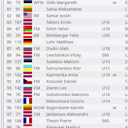
80
75
WFM
Olde Margareth
w
E
81
91
Salna Aleksandras
L
82
60
IM
Sarkar Justin
U
83
167
Tabors Emils
U16
L
84
67
FM
Silich Yahor
U16
B
85
25
IM
Blohberger Felix
U20
A
86
110
Lohr Matthias
G
87
45
FM
Dudin Gleb
U18
R
88
94
FM
Levchenkov Vitaly
S60
L
89
157
Sadekov Maksim
U14
E
90
68
FM
Samunenkov Ihor
U12
U
91
162
Kazmerika Anna
U18
w
L
92
63
FM
Kozusek Daniel
C
93
142
CM
Zverev Lev
U12
R
94
70
FM
Golubovskis Maksims
U18
L
95
137
Matsumura Cocoro
U14
F
96
103
WGM
Baginskaite Kamile
w
L
97
77
CM
Jazdanovs Aleksandrs
U18
L
98
106
Theon Pierre
S60
F
99
76
Pierecker Markus
A