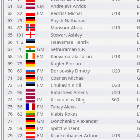
61
83
CM
Andrejevs Arvids
L
62
82
FM
Redzisz Michal
U18
P
63
79
Poysti Nathanael
G
64
87
Mansoor Afras
U18
65
101
Stewart Ashley
E
66
112
Haavamae Henrik
E
67
4
GM
Sethuraman S.P.
I
68
55
FM
Kanyamarala Tarun
U18
I
69
78
Kugler Florian
G
70
69
FM
Borisovsky Dmitry
U20
R
71
58
FM
Coenen Michael
G
72
54
FM
Chukavin Kirill
U20
E
73
96
Batashevs Arsens
U20
L
74
53
IM
Krivonosov Oleg
S60
L
75
56
FM
Tahay Alexis
F
76
62
FM
Klabis Rokas
L
77
1
GM
Donchenko Alexander
G
78
59
FM
Spitzl Vinzent
G
79
72
FM
Kruckenhauser Arthur
U18
A