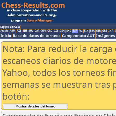
Logged on: Gast
Arabic
ARM
AZE
BIH
BUL
CAT
CHN
CRO
CZE
DEN
ENG
ESP
FAI
FIN
FRA
GER
GRE
INA
I
Inicio
Base de datos de torneos
Campeonato AUT
Imágenes
Nota: Para reducir la carga 
escaneos diarios de motor
Yahoo, todos los torneos f
semanas se muestran tras p
botón:
Campeonato de España por Equipos de Club