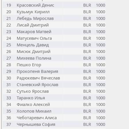
19
Красовский Денис
BLR
1000
20
Кузьмук Кирилл
BLR
1000
21
Лебедь Мирослав
BLR
1000
22
Лисай Дмитрий
BLR
1000
23
Макаров Матвей
BLR
1000
24
Матусевич Ольга
BLR
1000
25
Менцель Давид
BLR
1000
26
Мисюк Дмитрий
BLR
1000
27
Михеева Полина
BLR
1000
28
Пешко Егор
BLR
1000
29
Прокопеня Валерия
BLR
1000
30
Радюкевич Вячеслав
BLR
1000
31
Станевский Ярослав
BLR
1000
32
Сутько Ярослав
BLR
1000
33
Таранко Илья
BLR
1000
34
Фиалко Алексей
BLR
1000
35
Холопов Михаил
BLR
1000
36
Чеботаревич Алиса
BLR
1000
37
Чернышева София
BLR
1000