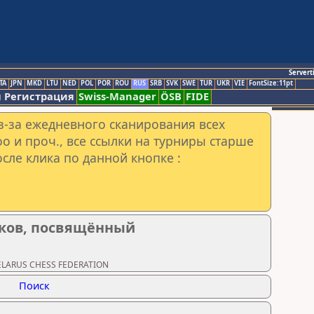
Servert
TA
JPN
MKD
LTU
NED
POL
POR
ROU
RUS
SRB
SVK
SWE
TUR
UKR
VIE
FontSize:11pt
 Регистрация
Swiss-Manager
ÖSB
FIDE
з-за ежедневного сканирования всех
o и проч., все ссылки на турниры старше
сле клика по данной кнопке :
ков, посвящённый
BELARUS CHESS FEDERATION
Поиск