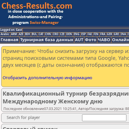
Logged on: Gast
Arabic
ARM
AZE
BIH
BUL
CAT
CHN
CRO
CZE
DEN
ENG
ESP
FAI
FIN
FRA
GER
GRE
INA
I
Главная
Турнирная база данных
AUT
Фото
ЧАВО
Онлайн
Примечание: Чтобы снизить загрузку на сервер и
страниц поисковыми системами типа Google, Yaho
двух месяцев (с даты окончания) отображаются по
Отобразить дополнительную информацию
Квалификационный турнир безразрядни
Международному Женскому дню
Последнее обновление07.03.2021 10:25:41, Автор/Последняя загрузка: 
Search for player