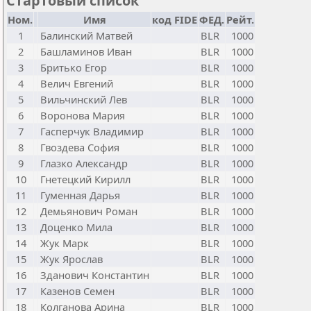
Стартовый список
Ном.
Имя
код FIDE
ФЕД.
Рейт.
1
Балинский Матвей
BLR
1000
2
Башламинов Иван
BLR
1000
3
Бритько Егор
BLR
1000
4
Велич Евгений
BLR
1000
5
Вильчинский Лев
BLR
1000
6
Воронова Мария
BLR
1000
7
Гасперчук Владимир
BLR
1000
8
Гвоздева София
BLR
1000
9
Глазко Александр
BLR
1000
10
Гнетецкий Кирилл
BLR
1000
11
Гуменная Дарья
BLR
1000
12
Демьянович Роман
BLR
1000
13
Доценко Мила
BLR
1000
14
Жук Марк
BLR
1000
15
Жук Ярослав
BLR
1000
16
Зданович Константин
BLR
1000
17
Казенов Семен
BLR
1000
18
Колганова Арина
BLR
1000