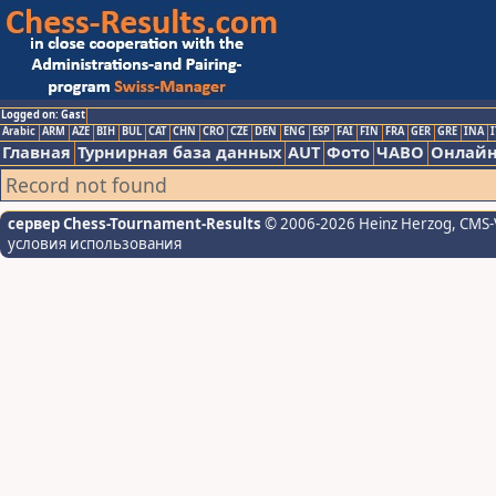
Logged on: Gast
Arabic
ARM
AZE
BIH
BUL
CAT
CHN
CRO
CZE
DEN
ENG
ESP
FAI
FIN
FRA
GER
GRE
INA
I
Главная
Турнирная база данных
AUT
Фото
ЧАВО
Онлайн
Record not found
сервер Chess-Tournament-Results
© 2006-2026 Heinz Herzog
, CMS-
условия использования