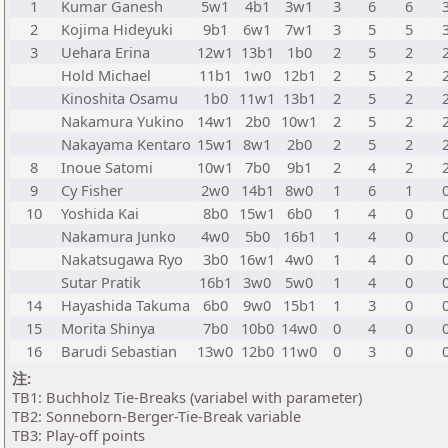
1
Kumar Ganesh
5w1
4b1
3w1
3
6
6
2
Kojima Hideyuki
9b1
6w1
7w1
3
5
5
3
Uehara Erina
12w1
13b1
1b0
2
5
2
Hold Michael
11b1
1w0
12b1
2
5
2
Kinoshita Osamu
1b0
11w1
13b1
2
5
2
Nakamura Yukino
14w1
2b0
10w1
2
5
2
Nakayama Kentaro
15w1
8w1
2b0
2
5
2
8
Inoue Satomi
10w1
7b0
9b1
2
4
2
9
Cy Fisher
2w0
14b1
8w0
1
6
1
10
Yoshida Kai
8b0
15w1
6b0
1
4
0
Nakamura Junko
4w0
5b0
16b1
1
4
0
Nakatsugawa Ryo
3b0
16w1
4w0
1
4
0
Sutar Pratik
16b1
3w0
5w0
1
4
0
14
Hayashida Takuma
6b0
9w0
15b1
1
3
0
15
Morita Shinya
7b0
10b0
14w0
0
4
0
16
Barudi Sebastian
13w0
12b0
11w0
0
3
0
注:
TB1: Buchholz Tie-Breaks (variabel with parameter)
TB2: Sonneborn-Berger-Tie-Break variable
TB3: Play-off points