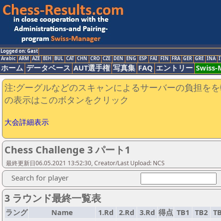
Logged on: Gast
Arabic
ARM
AZE
BIH
BUL
CAT
CHN
CRO
CZE
DEN
ENG
ESP
FAI
FIN
FRA
GER
GRE
INA
I
ホーム
データベース
AUT選手権
写真集
FAQ
エントリー
Swiss
注:グーグルなどのスキャンによるサーバーの負担をを
の表示はこのボタンをクリック
大会詳細表示
Chess Challenge 3 パート1
最終更新日06.05.2021 13:52:30, Creator/Last Upload: NCS
Search for player
3 ラウンド最終一覧表
ラング
Name
1.Rd
2.Rd
3.Rd
得点
TB1
TB2
T