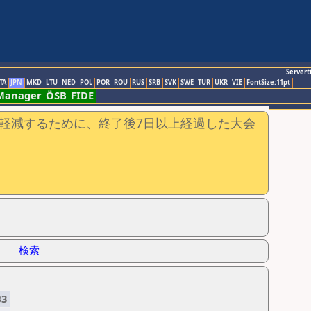
Servert
TA
JPN
MKD
LTU
NED
POL
POR
ROU
RUS
SRB
SVK
SWE
TUR
UKR
VIE
FontSize:11pt
-Manager
ÖSB
FIDE
軽減するために、終了後7日以上経過した大会
検索
B3