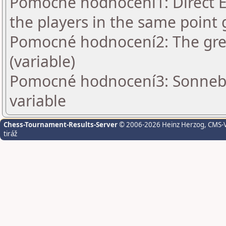
Pomocné hodnocení1: Direct En
the players in the same point 
Pomocné hodnocení2: The grea
(variable)
Pomocné hodnocení3: Sonnebo
variable
Chess-Tournament-Results-Server
© 2006-2026 Heinz Herzog
, CMS-
tiráž