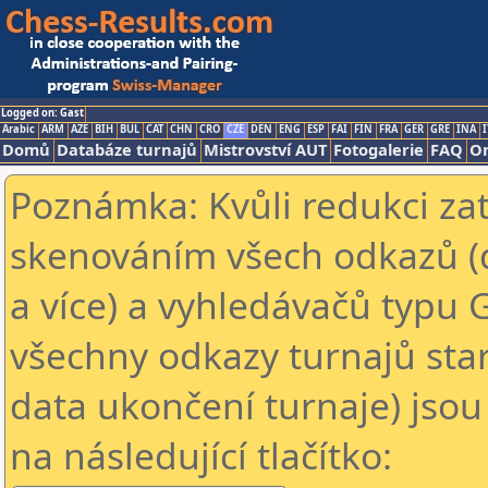
Logged on: Gast
Arabic
ARM
AZE
BIH
BUL
CAT
CHN
CRO
CZE
DEN
ENG
ESP
FAI
FIN
FRA
GER
GRE
INA
I
Domů
Databáze turnajů
Mistrovství AUT
Fotogalerie
FAQ
On
Poznámka: Kvůli redukci za
skenováním všech odkazů (
a více) a vyhledávačů typu 
všechny odkazy turnajů star
data ukončení turnaje) jsou
na následující tlačítko: