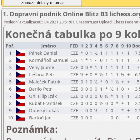
1. Dopravní podnik Online Blitz B3 lichess.or
Poslední aktualizace05.04.2021 23:51:01, Creator/Last Upload: Chess Federati
Konečná tabulka po 9 ko
Poř.
Jméno
FED
1
2
3
4
5
6
7
8
9
10
Bo
1
Pánek Daniel
CZE
*
0
1
½
1
1
1
1
+
1
7,
2
Kormáňoš Samuel
CZE
1
*
1
-
0
1
1
1
1
1
7
3
Veny Jaume
CZE
0
0
*
1
1
1
1
1
1
1
7
4
Leština Petr
CZE
½
+
0
*
½
1
1
1
½
+
6,
5
Maleček Patrik
CZE
0
1
0
½
*
0
1
½
+
+
5
6
Barilo Petr
CZE
0
0
0
0
1
*
½
1
0
+
3,
7
Uhl Filip Izák
CZE
0
0
0
0
0
½
*
1
1
1
3,
8
Kubát František
CZE
0
0
0
0
½
0
0
*
+
1
2,
9
Dubský Lukáš
CZE
-
0
0
½
-
1
0
-
*
+
2,
10
Bartoň Jan
CZE
0
0
0
-
-
-
0
0
-
*
0
Poznámka: