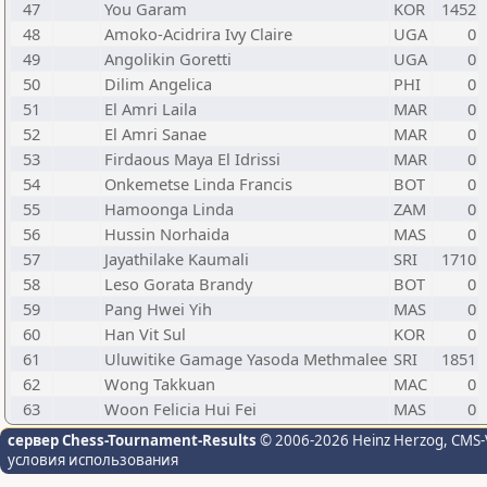
47
You Garam
KOR
1452
48
Amoko-Acidrira Ivy Claire
UGA
0
49
Angolikin Goretti
UGA
0
50
Dilim Angelica
PHI
0
51
El Amri Laila
MAR
0
52
El Amri Sanae
MAR
0
53
Firdaous Maya El Idrissi
MAR
0
54
Onkemetse Linda Francis
BOT
0
55
Hamoonga Linda
ZAM
0
56
Hussin Norhaida
MAS
0
57
Jayathilake Kaumali
SRI
1710
58
Leso Gorata Brandy
BOT
0
59
Pang Hwei Yih
MAS
0
60
Han Vit Sul
KOR
0
61
Uluwitike Gamage Yasoda Methmalee
SRI
1851
62
Wong Takkuan
MAC
0
63
Woon Felicia Hui Fei
MAS
0
сервер Chess-Tournament-Results
© 2006-2026 Heinz Herzog
, CMS-
условия использования