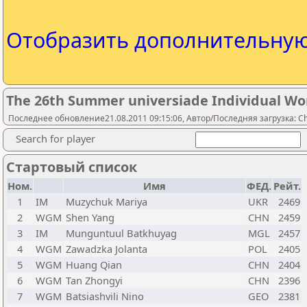
Отобразить дополнительну
The 26th Summer universiade Individual W
Последнее обновление21.08.2011 09:15:06, Автор/Последняя загрузка: Ch
Search for player
Стартовый список
Ном.
Имя
ФЕД.
Рейт.
1
IM
Muzychuk Mariya
UKR
2469
2
WGM
Shen Yang
CHN
2459
3
IM
Munguntuul Batkhuyag
MGL
2457
4
WGM
Zawadzka Jolanta
POL
2405
5
WGM
Huang Qian
CHN
2404
6
WGM
Tan Zhongyi
CHN
2396
7
WGM
Batsiashvili Nino
GEO
2381