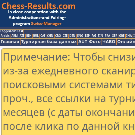
Logged on: Gast
Arabic
ARM
AZE
BIH
BUL
CAT
CHN
CRO
CZE
DEN
ENG
ESP
FAI
FIN
FRA
GER
GRE
INA
I
Главная
Турнирная база данных
AUT
Фото
ЧАВО
Онлайн
Примечание: Чтобы снизи
из-за ежедневного скани
поисковыми системами ти
проч., все ссылки на тур
месяцев (с даты окончан
после клика по данной кн