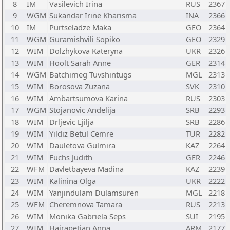
8
IM
Vasilevich Irina
RUS
2367
9
WGM
Sukandar Irine Kharisma
INA
2366
10
IM
Purtseladze Maka
GEO
2364
11
WGM
Guramishvili Sopiko
GEO
2329
12
WIM
Dolzhykova Kateryna
UKR
2326
13
WIM
Hoolt Sarah Anne
GER
2314
14
WGM
Batchimeg Tuvshintugs
MGL
2313
15
WIM
Borosova Zuzana
SVK
2310
16
WIM
Ambartsumova Karina
RUS
2303
17
WGM
Stojanovic Andelija
SRB
2293
18
WIM
Drljevic Ljilja
SRB
2286
19
WIM
Yildiz Betul Cemre
TUR
2282
20
WIM
Dauletova Gulmira
KAZ
2264
21
WIM
Fuchs Judith
GER
2246
22
WFM
Davletbayeva Madina
KAZ
2239
23
WIM
Kalinina Olga
UKR
2222
24
WIM
Yanjindulam Dulamsuren
MGL
2218
25
WFM
Cheremnova Tamara
RUS
2213
26
WIM
Monika Gabriela Seps
SUI
2195
27
WIM
Hairapetian Anna
ARM
2177