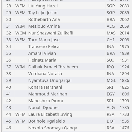
28
WFM
Liu Yang Hazel
SGP
2089
29
WFM
Tay Li Jin Jeslin
SGP
2085
30
Rothebarth Ana
BRA
2062
31
WIM
Mezioud Amina
ALG
2059
32
WCM
Nur Shazwani Zullkafli
MAS
2014
33
WFM
Toro Maria Jose
CHI
2003
34
Transeno Felica
INA
1975
35
Amaral Vivian
BRA
1939
36
Heinatz Maria
SUI
1931
37
WIM
Dalbak Ismael Ibraheem
IRQ
1924
38
Verdiana Norasa
INA
1894
39
Nyamtuya Unurjargal
MGL
1886
40
Konara Harshani
SRI
1825
41
Mahmoud Merihan
EGY
1806
42
Maheshika Piumi
SRI
1799
43
Nouali Djouher
ALG
1785
44
WFM
Laura Elizabeth Irving
RSA
1733
45
WFM
Botlhole Kgalalelo
BOT
1535
46
Noxolo Soomaya Qanqa
RSA
1476