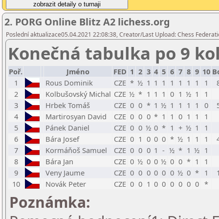
2. PORG Online Blitz A2 lichess.org
Poslední aktualizace05.04.2021 22:08:38, Creator/Last Upload: Chess Federati
Konečná tabulka po 9 ko
Poř.
Jméno
FED
1
2
3
4
5
6
7
8
9
10
B
1
Rous Dominik
CZE
*
½
1
1
1
1
1
1
1
1
2
Kolbušovský Michal
CZE
½
*
1
1
1
0
1
½
1
1
3
Hrbek Tomáš
CZE
0
0
*
1
½
1
1
1
1
0
4
Martirosyan David
CZE
0
0
0
*
1
1
0
1
1
1
5
Pánek Daniel
CZE
0
0
½
0
*
1
+
½
1
1
6
Bára Josef
CZE
0
1
0
0
0
*
½
1
1
1
7
Kormáňoš Samuel
CZE
0
0
0
1
-
½
*
1
½
1
8
Bára Jan
CZE
0
½
0
0
½
0
0
*
1
1
9
Veny Jaume
CZE
0
0
0
0
0
0
½
0
*
1
10
Novák Peter
CZE
0
0
1
0
0
0
0
0
0
*
Poznámka: