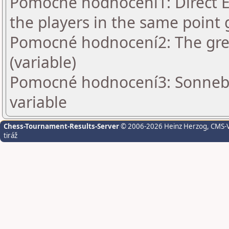
Pomocné hodnocení1: Direct En
the players in the same point 
Pomocné hodnocení2: The grea
(variable)
Pomocné hodnocení3: Sonnebo
variable
Chess-Tournament-Results-Server
© 2006-2026 Heinz Herzog
, CMS-
tiráž