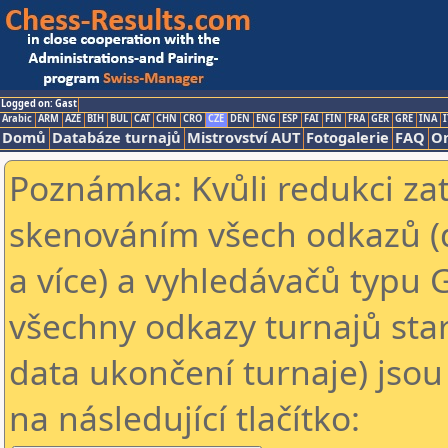
Logged on: Gast
Arabic
ARM
AZE
BIH
BUL
CAT
CHN
CRO
CZE
DEN
ENG
ESP
FAI
FIN
FRA
GER
GRE
INA
I
Domů
Databáze turnajů
Mistrovství AUT
Fotogalerie
FAQ
On
Poznámka: Kvůli redukci za
skenováním všech odkazů (
a více) a vyhledávačů typu 
všechny odkazy turnajů star
data ukončení turnaje) jsou
na následující tlačítko: