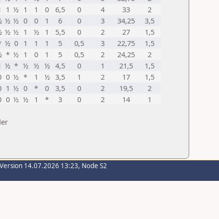
1
1
½
1
1
0
6,5
0
4
33
2
½
½
½
0
0
1
6
0
3
34,25
3,5
½
½
½
1
½
1
5,5
0
2
27
1,5
*
½
0
1
1
1
5
0,5
3
22,75
1,5
½
*
½
1
0
1
5
0,5
2
24,25
2
1
½
*
½
½
½
4,5
0
1
21,5
1,5
0
0
½
*
1
½
3,5
1
2
17
1,5
0
1
½
0
*
0
3,5
0
2
19,5
2
0
0
½
½
1
*
3
0
2
14
1
der
-Version 14.07.2026 13:23, Node S2