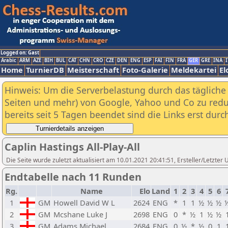
Logged on: Gast
Arabic
ARM
AZE
BIH
BUL
CAT
CHN
CRO
CZE
DEN
ENG
ESP
FAI
FIN
FRA
GER
GRE
INA
I
Home
TurnierDB
Meisterschaft
Foto-Galerie
Meldekartei
El
Hinweis: Um die Serverbelastung durch das tägliche D
Seiten und mehr) von Google, Yahoo und Co zu reduz
bereits seit 5 Tagen beendet sind die Links erst dur
Caplin Hastings All-Play-All
Die Seite wurde zuletzt aktualisiert am 10.01.2021 20:41:51, Ersteller/Letzter
Endtabelle nach 11 Runden
Rg.
Name
Elo
Land
1
2
3
4
5
6
1
GM
Howell David W L
2624
ENG
*
1
1
½
½
½
2
GM
Mcshane Luke J
2698
ENG
0
*
½
1
½
½
3
GM
Adams Michael
2684
ENG
0
½
*
½
0
1