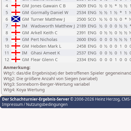
4
GM
Jones Gawain C B
2609
ENG
½
0
½
*
½
½
5
GM
Gormally Daniel W
2534
ENG
½
½
1
½
*
1
6
GM
Turner Matthew J
2500
SCO
½
½
0
½
0
*
7
IM
Wadsworth Matthew J
2189
ENG
½
0
0
0
½
½
8
GM
Arkell Keith C
2391
ENG
0
½
½
0
½
½
9
GM
Pert Nicholas
2600
ENG
0
0
0
½
½
½
10
GM
Hebden Mark L
2458
ENG
0
½
0
0
1
0
11
IM
Ghasi Ameet K
2537
ENG
0
0
½
0
1
½
12
GM
Flear Glenn C
2334
ENG
0
0
0
1
0
0
Anmerkung:
Wtg1: das/die Ergebnis(se) der betroffenen Spieler gegeneinan
Wtg2: Die größere Anzahl von Siegen (variabel)
Wtg3: Sonneborn-Berger-Wertung variabel
Wtg4: Koya Wertung
Der Schachturnier-Ergebnis-Server
© 2006-2026 Heinz Herzog
, CMS
Impressum / Nutzungsbedingungen