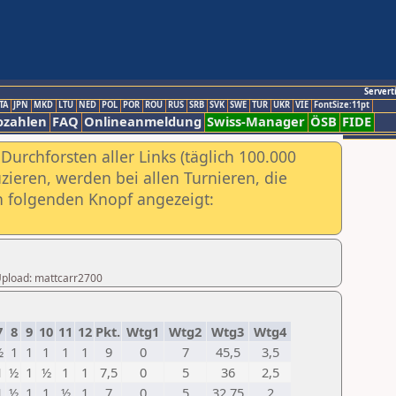
Servert
TA
JPN
MKD
LTU
NED
POL
POR
ROU
RUS
SRB
SVK
SWE
TUR
UKR
VIE
FontSize:11pt
ozahlen
FAQ
Onlineanmeldung
Swiss-Manager
ÖSB
FIDE
urchforsten aller Links (täglich 100.000
ieren, werden bei allen Turnieren, die
ch folgenden Knopf angezeigt:
 Upload: mattcarr2700
7
8
9
10
11
12
Pkt.
Wtg1
Wtg2
Wtg3
Wtg4
½
1
1
1
1
1
9
0
7
45,5
3,5
1
½
1
½
1
1
7,5
0
5
36
2,5
1
½
1
1
½
1
7
0
5
32,75
2