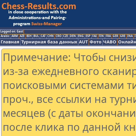
Logged on: Gast
Arabic
ARM
AZE
BIH
BUL
CAT
CHN
CRO
CZE
DEN
ENG
ESP
FAI
FIN
FRA
GER
GRE
INA
I
Главная
Турнирная база данных
AUT
Фото
ЧАВО
Онлайн
Примечание: Чтобы снизи
из-за ежедневного скани
поисковыми системами ти
проч., все ссылки на тур
месяцев (с даты окончан
после клика по данной кн