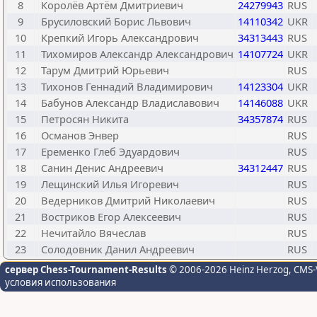
8
Королёв Артём Дмитриевич
24279943
RUS
9
Брусиловский Борис Львович
14110342
UKR
10
Крепкий Игорь Александрович
34313443
RUS
11
Тихомиров Александр Александрович
14107724
UKR
12
Тарум Дмитрий Юрьевич
RUS
13
Тихонов Геннадий Владимирович
14123304
UKR
14
Бабунов Александр Владиславович
14146088
UKR
15
Петросян Никита
34357874
RUS
16
Османов Энвер
RUS
17
Еременко Глеб Эдуардович
RUS
18
Санин Денис Андреевич
34312447
RUS
19
Лещинский Илья Игоревич
RUS
20
Ведерников Дмитрий Николаевич
RUS
21
Востриков Егор Алексеевич
RUS
22
Нечитайло Вячеслав
RUS
23
Солодовник Данил Андреевич
RUS
сервер Chess-Tournament-Results
© 2006-2026 Heinz Herzog
, CMS-
условия использования