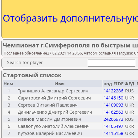
Отобразить дополнительну
Чемпионат г.Симферополя по быстрым 
Последнее обновление27.02.2021 14:20:56, Автор/Последняя загрузка: Cr
Search for player
Стартовый список
Ном.
Имя
код FIDE
ФЕД.
1
Тряпишко Александр Сергеевич
14122286
RUS
2
Саратовский Дмитрий Сергеевич
14146150
UKR
3
Сергеев Виталий Павлович
14109093
UKR
4
Данильченко Дмитрий Сергеевич
14162563
UKR
5
Иванов Максим Дмитриевич
24266973
RUS
6
Саввопуло Анатолий Алексеевич
14105497
UKR
7
Кутузов Валерий Васильевич
14115158
UKR