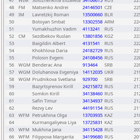
47
WIM
Solozhenkina Elizaveta
34106615
RUS
22
48
FM
Matsenko Andrei
24146501
CZE
22
49
IM
Lavretzkij Roman
13500660
BLR
22
50
Botoyan Smbat
13302558
ARM
22
51
Yumakhuzhin Vadim
4113241
RUS
22
52
CM
Sezdbekov Ruslan
13801856
KGZ
22
53
Baigildin Albert
4131541
RUS
22
54
Khokhlova Daria
24182729
RUS
22
55
Polosin Evgeni
24108456
RUS
22
56
WGM
Benderac Ana
913464
SRB
22
57
WGM
Doluhanova Evgeniya
14112035
UKR
21
58
WGM
Prudnikova Svetlana
929700
SRB
21
59
Bazyrtsyrenov Kirill
24215872
RUS
21
60
Somkin Kirill
34138460
RUS
21
61
Safin Timur
34134937
RUS
21
62
Rezvy Lev
44191154
RUS
21
63
WFM
Petrukhina Olga
13703935
KAZ
21
64
Kurmangaliyeva Liya
13725831
KAZ
20
65
WFM
Mukhina Jana
34115428
RUS
20
66
WFM
Filippova Margarita
34199680
RUS
20