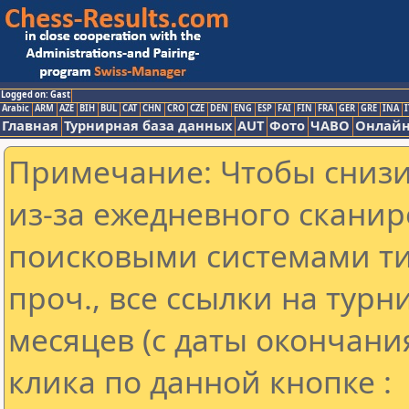
Logged on: Gast
Arabic
ARM
AZE
BIH
BUL
CAT
CHN
CRO
CZE
DEN
ENG
ESP
FAI
FIN
FRA
GER
GRE
INA
I
Главная
Турнирная база данных
AUT
Фото
ЧАВО
Онлайн
Примечание: Чтобы снизит
из-за ежедневного сканир
поисковыми системами ти
проч., все ссылки на тур
месяцев (с даты окончани
клика по данной кнопке :