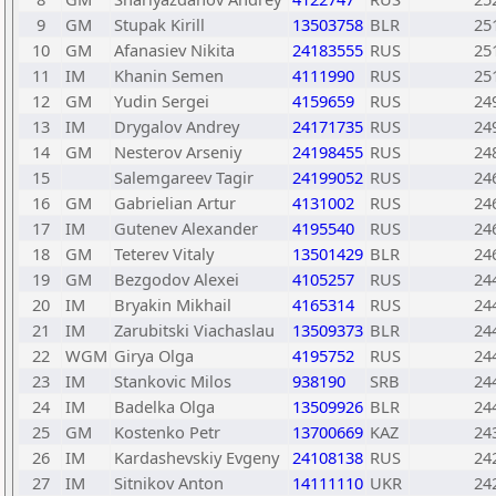
9
GM
Stupak Kirill
13503758
BLR
25
10
GM
Afanasiev Nikita
24183555
RUS
25
11
IM
Khanin Semen
4111990
RUS
25
12
GM
Yudin Sergei
4159659
RUS
24
13
IM
Drygalov Andrey
24171735
RUS
24
14
GM
Nesterov Arseniy
24198455
RUS
24
15
Salemgareev Tagir
24199052
RUS
24
16
GM
Gabrielian Artur
4131002
RUS
24
17
IM
Gutenev Alexander
4195540
RUS
24
18
GM
Teterev Vitaly
13501429
BLR
24
19
GM
Bezgodov Alexei
4105257
RUS
24
20
IM
Bryakin Mikhail
4165314
RUS
24
21
IM
Zarubitski Viachaslau
13509373
BLR
24
22
WGM
Girya Olga
4195752
RUS
24
23
IM
Stankovic Milos
938190
SRB
24
24
IM
Badelka Olga
13509926
BLR
24
25
GM
Kostenko Petr
13700669
KAZ
24
26
IM
Kardashevskiy Evgeny
24108138
RUS
24
27
IM
Sitnikov Anton
14111110
UKR
24