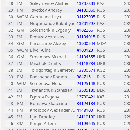
28
IM
Suleymenov Alisher
13707833
KAZ
24
29
FM
Tsvetkov Andrey
34139360
RUS
23
30
WGM
Garifullina Leya
34127035
RUS
23
31
IM
Nugumanov Bakhtiyar
13701797
KAZ
23
32
GM
Solozhenkin Evgeniy
4102266
RUS
23
33
IM
Remizov Yaroslav
34134015
RUS
23
34
GM
Khruschiov Alexey
13900544
MDA
23
35
WGM
Bivol Alina
4100123
RUS
23
36
GM
Simantsev Mikhail
14104555
UKR
23
37
IM
Mischuk Dmitry
14118734
UKR
23
38
IM
Tologontegin Semetey
13800574
KGZ
23
39
FM
Radzhabov Rodion
884715
RUS
23
40
WIM
Semenova Elena
24125148
RUS
23
41
IM
Tsyhanchuk Stanislav
13505130
BLR
23
42
IM
Egorov Evgeny
13700421
KAZ
23
43
FM
Borisova Ekaterina
34124184
RUS
23
44
FM
Kholopov Alexander A.
4148100
RUS
23
45
IM
Iljin Timofey
14110180
UKR
22
46
CM
Pingin Artem
44193645
RUS
22