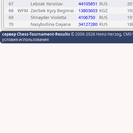
67
Lebzak Yaroslav
44105851
RUS
20
68
WFM
Zairbek Kyzy Begimai
13803603
KGZ
19
69
Shnayder Violetta
4106750
RUS
19
70
Nasybullina Dayana
34127280
RUS
18
сервер Chess-Tournament-Results
© 2006-2026 Heinz Herzog
, CMS-
условия использования