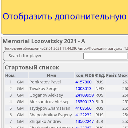
Отобразить дополнительну
Memorial Lozovatsky 2021 - A
Последнее обновление23.01.2021 11:44:39, Автор/Последняя загрузка: T.S
Search for player
Стартовый список
Ном.
Имя
код FIDE
ФЕД.
Рейт.Меж
1
GM
Ponkratov Pavel
4157800
RUS
26
2
GM
Tiviakov Sergei
1008013
NED
26
3
GM
Goganov Aleksey
24109959
RUS
25
4
GM
Aleksandrov Aleksej
13500139
BLR
25
5
GM
Tsydypov Zhamsaran
4108566
RUS
25
6
GM
Shaposhnikov Evgeny
4122232
RUS
25
7
GM
Zhigalko Andrey
13502247
BLR
25
8
GM
Shariyazdanov Andrey
4122747
RUS
25