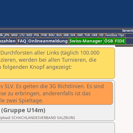
Servert
TA
JPN
MKD
LTU
NED
POL
POR
ROU
RUS
SRB
SVK
SWE
TUR
UKR
VIE
FontSize:11pt
ozahlen
FAQ
Onlineanmeldung
Swiss-Manager
ÖSB
FIDE
urchforsten aller Links (täglich 100.000
ieren, werden bei allen Turnieren, die
ch folgenden Knopf angezeigt:
 SLV. Es gelten die 3G Richtlinien. Es sind
e zu erbringen, anderenfalls ist das
lle zwei Spieltage.
1 (Gruppe U14m)
etzter Upload: SCHACHLANDESVERBAND SALZBURG