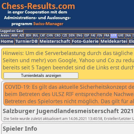
Logged on: Gast
Arabic
ARM
AZE
BIH
BUL
CAT
CHN
CRO
CZE
DEN
ENG
ESP
FAI
FIN
FRA
GER
GRE
INA
I
Home
TurnierDB
Meisterschaft
Foto-Galerie
Meldekartei
El
Hinweis: Um die Serverbelastung durch das tägliche D
Seiten und mehr) von Google, Yahoo und Co zu reduz
bereits seit 5 Tagen beendet sind die Links erst dur
COVID-19: Es gilt das aktuelle Sicherheitskonzept des
beim Betreten des ULSZ RIF entsprechende Nachweis
Betreten des Spielortes nicht möglich. Das gilt für a
Salzburger Jugendlandesmeisterschaft 202
Die Seite wurde zuletzt aktualisiert am 14.06.2021 13:40:58, Ersteller/L
Spieler Info