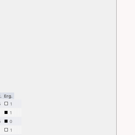
.
Erg.
5
1
1
5
0
1