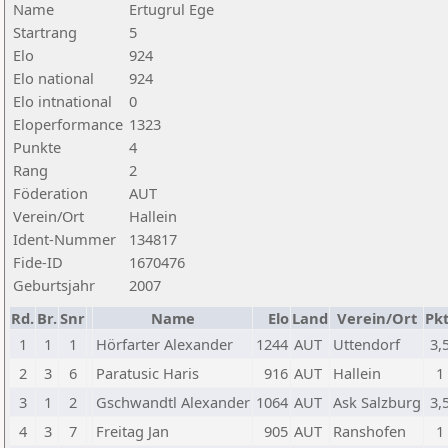
Name
Ertugrul Ege
Startrang
5
Elo
924
Elo national
924
Elo intnational
0
Eloperformance
1323
Punkte
4
Rang
2
Föderation
AUT
Verein/Ort
Hallein
Ident-Nummer
134817
Fide-ID
1670476
Geburtsjahr
2007
Rd.
Br.
Snr
Name
Elo
Land
Verein/Ort
Pkt
1
1
1
Hörfarter Alexander
1244
AUT
Uttendorf
3,
2
3
6
Paratusic Haris
916
AUT
Hallein
1
3
1
2
Gschwandtl Alexander
1064
AUT
Ask Salzburg
3,
4
3
7
Freitag Jan
905
AUT
Ranshofen
1