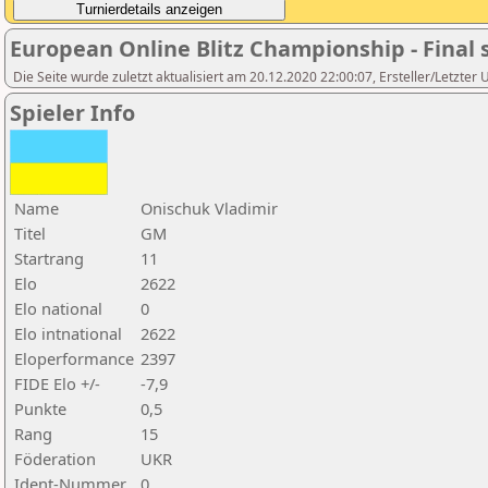
European Online Blitz Championship - Final 
Die Seite wurde zuletzt aktualisiert am 20.12.2020 22:00:07, Ersteller/Letzter U
Spieler Info
Name
Onischuk Vladimir
Titel
GM
Startrang
11
Elo
2622
Elo national
0
Elo intnational
2622
Eloperformance
2397
FIDE Elo +/-
-7,9
Punkte
0,5
Rang
15
Föderation
UKR
Ident-Nummer
0