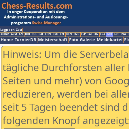
Logged on: Gast
Arabic
ARM
AZE
BIH
BUL
CAT
CHN
CRO
CZE
DEN
ENG
ESP
FAI
FIN
FRA
GER
GRE
INA
I
Home
TurnierDB
Meisterschaft
Foto-Galerie
Meldekartei
El
Hinweis: Um die Serverbel
tägliche Durchforsten aller 
Seiten und mehr) von Goog
reduzieren, werden bei alle
seit 5 Tagen beendet sind d
folgenden Knopf angezeigt