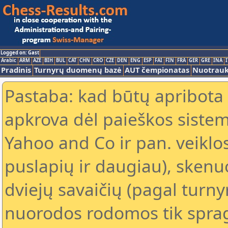
Logged on: Gast
Arabic
ARM
AZE
BIH
BUL
CAT
CHN
CRO
CZE
DEN
ENG
ESP
FAI
FIN
FRA
GER
GRE
INA
I
Pradinis
Turnyrų duomenų bazė
AUT čempionatas
Nuotrau
Pastaba: kad būtų apribota
apkrova dėl paieškos sistem
Yahoo and Co ir pan. veiklo
puslapių ir daugiau), skenu
dviejų savaičių (pagal turn
nuorodos rodomos tik spragt