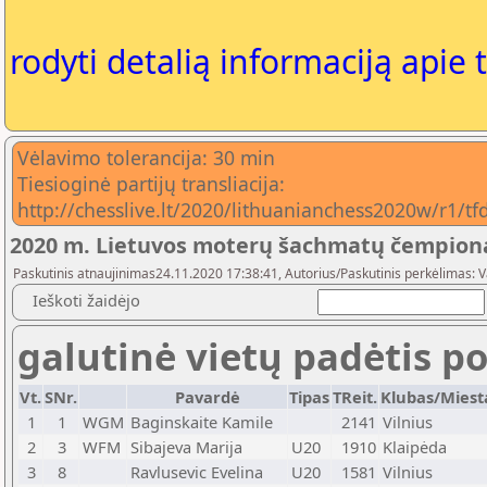
rodyti detalią informaciją apie 
Vėlavimo tolerancija: 30 min
Tiesioginė partijų transliacija:
http://chesslive.lt/2020/lithuanianchess2020w/r1/tf
2020 m. Lietuvos moterų šachmatų čempion
Paskutinis atnaujinimas24.11.2020 17:38:41, Autorius/Paskutinis perkėlimas: 
Ieškoti žaidėjo
galutinė vietų padėtis po
Vt.
SNr.
Pavardė
Tipas
TReit.
Klubas/Miest
1
1
WGM
Baginskaite Kamile
2141
Vilnius
2
3
WFM
Sibajeva Marija
U20
1910
Klaipėda
3
8
Ravlusevic Evelina
U20
1581
Vilnius