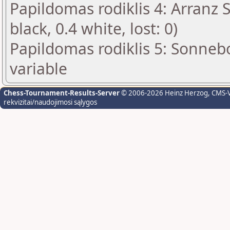
Papildomas rodiklis 4: Arranz 
black, 0.4 white, lost: 0)
Papildomas rodiklis 5: Sonneb
variable
Chess-Tournament-Results-Server
© 2006-2026 Heinz Herzog
, CMS-
rekvizitai/naudojimosi sąlygos