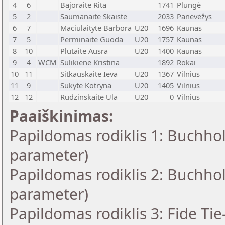
4
6
Bajoraite Rita
1741
Plungė
5
2
Saumanaite Skaiste
2033
Panevėžys
6
7
Maciulaityte Barbora
U20
1696
Kaunas
7
5
Perminaite Guoda
U20
1757
Kaunas
8
10
Plutaite Ausra
U20
1400
Kaunas
9
4
WCM
Sulikiene Kristina
1892
Rokai
10
11
Sitkauskaite Ieva
U20
1367
Vilnius
11
9
Sukyte Kotryna
U20
1405
Vilnius
12
12
Rudzinskaite Ula
U20
0
Vilnius
Paaiškinimas:
Papildomas rodiklis 1: Buchhol
parameter)
Papildomas rodiklis 2: Buchhol
parameter)
Papildomas rodiklis 3: Fide Ti