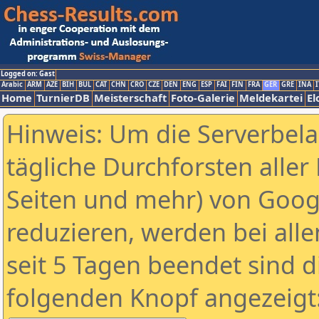
Logged on: Gast
Arabic
ARM
AZE
BIH
BUL
CAT
CHN
CRO
CZE
DEN
ENG
ESP
FAI
FIN
FRA
GER
GRE
INA
I
Home
TurnierDB
Meisterschaft
Foto-Galerie
Meldekartei
El
Hinweis: Um die Serverbel
tägliche Durchforsten aller 
Seiten und mehr) von Goog
reduzieren, werden bei alle
seit 5 Tagen beendet sind d
folgenden Knopf angezeigt