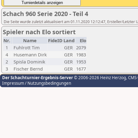
Schach 960 Serie 2020 - Teil 4
Die Seite wurde zuletzt aktualisiert am 01.11.2020 12:12:47, Ersteller/Letzter 
Spieler nach Elo sortiert
Nr.
Name
FideID
Land
Elo
1
Fuhlrott Tim
GER
2079
4
Husemann Dirk
GER
1983
2
Spisla Dominik
GER
1953
3
Fischer Bernd
GER
1677
Der Schachturnier-Ergebnis-Server
© 2006-2026 Heinz Herzog
, CMS
Impressum / Nutzungsbedingungen