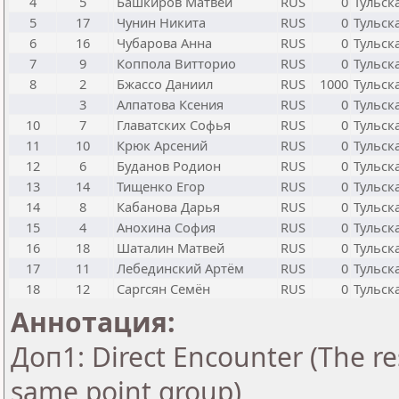
4
5
Башкиров Матвей
RUS
0
Тульск
5
17
Чунин Никита
RUS
0
Тульск
6
16
Чубарова Анна
RUS
0
Тульск
7
9
Коппола Витторио
RUS
0
Тульск
8
2
Бжассо Даниил
RUS
1000
Тульск
3
Алпатова Ксения
RUS
0
Тульск
10
7
Главатских Софья
RUS
0
Тульск
11
10
Крюк Арсений
RUS
0
Тульск
12
6
Буданов Родион
RUS
0
Тульск
13
14
Тищенко Егор
RUS
0
Тульск
14
8
Кабанова Дарья
RUS
0
Тульск
15
4
Анохина София
RUS
0
Тульск
16
18
Шаталин Матвей
RUS
0
Тульск
17
11
Лебединский Артём
RUS
0
Тульск
18
12
Саргсян Семён
RUS
0
Тульск
Аннотация:
Доп1: Direct Encounter (The res
same point group)