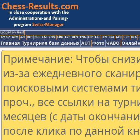
Logged on: Gast
Arabic
ARM
AZE
BIH
BUL
CAT
CHN
CRO
CZE
DEN
ENG
ESP
FAI
FIN
FRA
GER
GRE
INA
I
Главная
Турнирная база данных
AUT
Фото
ЧАВО
Онлайн
Примечание: Чтобы снизи
из-за ежедневного скани
поисковыми системами ти
проч., все ссылки на тур
месяцев (с даты окончан
после клика по данной кн