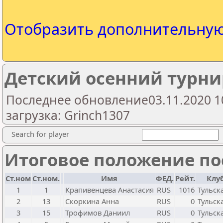
Отобразить дополнительну
Детский осенний турни
Последнее обновление03.11.2020 1
загрузка: Grinch1307
Search for player
Итоговое положение пос
Ст.ном
Ст.ном.
Имя
ФЕД.
Рейт.
Клу
1
1
Крапивенцева Анастасия
RUS
1016
Тульск
2
13
Скоркина Анна
RUS
0
Тульск
3
15
Трофимов Даниил
RUS
0
Тульск