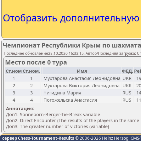
Отобразить дополнительну
Чемпионат Республики Крым по шахмат
Последнее обновление28.10.2020 16:33:15, Автор/Последняя загрузка: Cr
Место после 0 тура
Ст.ном
Ст.ном.
Имя
ФЕД.
Ре
1
1
Мухтарова Анастасия Леонидовна
UKR
1
2
2
Мухтарова Виктория Леонидовна
UKR
2
3
3
Чигидина Мария
RUS
1
4
4
Погожельска Анастасия
RUS
1
Аннотация:
Доп1: Sonneborn-Berger-Tie-Break variable
Доп2: Direct Encounter (The results of the players in the same
Доп3: The greater number of victories (variable)
сервер Chess-Tournament-Results
© 2006-2026 Heinz Herzog
, CMS-