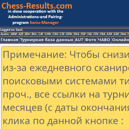
Logged on: Gast
Arabic
ARM
AZE
BIH
BUL
CAT
CHN
CRO
CZE
DEN
ENG
ESP
FAI
FIN
FRA
GER
GRE
INA
I
Главная
Турнирная база данных
AUT
Фото
ЧАВО
Онлайн
Примечание: Чтобы снизит
из-за ежедневного сканир
поисковыми системами ти
проч., все ссылки на тур
месяцев (с даты окончани
клика по данной кнопке :