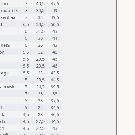
skin
7
40,5
47,5
Dragon18
7
34,5
49
senhaar
7
33
49,5
1
6,5
33,5
50,5
6
31,5
43
6
30
44
ones9
6
26
43
on
5,5
32
48
5,5
29,5
46
5,5
29,5
46
orge
5,5
28
43,5
5
28,5
44,5
janovski
5
24,5
39,5
5
23
38
5
23
37,5
4
5
22
34,5
oda
4,5
28
46,5
ch
4,5
27,5
44,5
dh
4,5
22,5
43