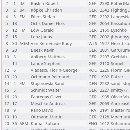
2
1
IM
Baskin Robert
GER
2390
RobertBa
3
2
IM
Köpke Christian
GER
2342
Fighting
4
3
FM
Eilers Stefan
GER
2292
LangesNa
5
18
Ochs Daniel Elias
GER
2064
Kassahun
6
12
FM
Löw Gerald
GER
2166
Lyschko
7
15
Lenz Jonas
GER
2092
jhhonnyy
8
30
AGM
Van Kemenade Rudy
WLS
1927
Hearthst
9
20
Beesk Kevin
GER
2031
Garurum
10
8
Ahlberg Matthias
GER
2207
Greblah
14
Lange Stephan
GER
2110
Smuelli
12
6
Vladescu Florin-George
ROU
2226
Florin Ge
13
29
Ochmann Reimund
GER
1932
Patzer
14
4
FM
Stojanovski Sandi
DEN
2232
sandi sto
15
5
Schmidt Walter
GER
2227
smitty77
16
28
Fabregas Oliver
GER
1935
Oliverfab
17
17
Meschke Andreas
GER
2069
Andreas6
18
9
Rano David
FRA
2191
Master Y
19
13
Ottmann Martin
GER
2128
Moemuni
20
36
AFM
Kumar Soham
ENG
1612
Sohamm