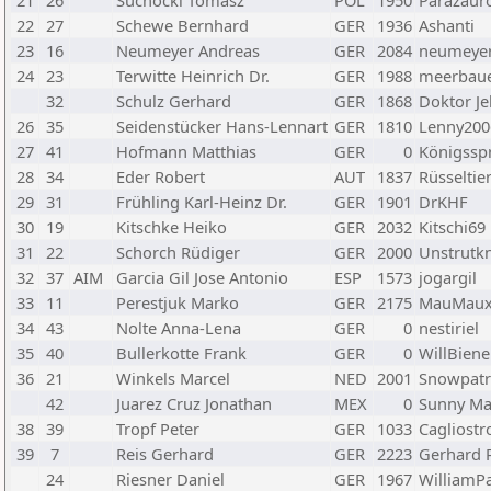
21
26
Suchocki Tomasz
POL
1950
Parazauro
22
27
Schewe Bernhard
GER
1936
Ashanti
23
16
Neumeyer Andreas
GER
2084
neumeye
24
23
Terwitte Heinrich Dr.
GER
1988
meerbau
32
Schulz Gerhard
GER
1868
Doktor Je
26
35
Seidenstücker Hans-Lennart
GER
1810
Lenny200
27
41
Hofmann Matthias
GER
0
Königssp
28
34
Eder Robert
AUT
1837
Rüsseltie
29
31
Frühling Karl-Heinz Dr.
GER
1901
DrKHF
30
19
Kitschke Heiko
GER
2032
Kitschi69
31
22
Schorch Rüdiger
GER
2000
Unstrutkn
32
37
AIM
Garcia Gil Jose Antonio
ESP
1573
jogargil
33
11
Perestjuk Marko
GER
2175
MauMau
34
43
Nolte Anna-Lena
GER
0
nestiriel
35
40
Bullerkotte Frank
GER
0
WillBiene
36
21
Winkels Marcel
NED
2001
Snowpatr
42
Juarez Cruz Jonathan
MEX
0
Sunny Ma
38
39
Tropf Peter
GER
1033
Cagliostr
39
7
Reis Gerhard
GER
2223
Gerhard 
24
Riesner Daniel
GER
1967
WilliamP