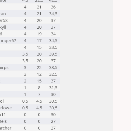
loff
4,5
22,5
42,5
4
21
36
ran
4
21
34,5
er58
4
20
37
kyll
4
20
37
6
4
19
34
ringer67
4
17
34,5
r
4
15
33,5
3,5
20
39,5
3,5
20
37
irps
3
22
38,5
3
12
32,5
x
2
15
37
1
8
31,5
1
7
30
ol
0,5
4,5
30,5
rlowe
0,5
4,5
30,5
o11
0
0
30
Reis
0
0
27
archer
0
0
27