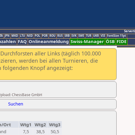
Servert
TA
JPN
MKD
LTU
NED
POL
POR
ROU
RUS
SRB
SVK
SWE
TUR
UKR
VIE
FontSize:11pt
ozahlen
FAQ
Onlineanmeldung
Swiss-Manager
ÖSB
FIDE
urchforsten aller Links (täglich 100.000
ieren, werden bei allen Turnieren, die
ch folgenden Knopf angezeigt:
er Upload: ChessBase GmbH
Suchen
n/Ort
Wtg1
Wtg2
Wtg3
and
7,5
38,5
50,5