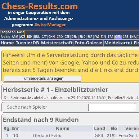
Logged on: Gast
Arabic
ARM
AZE
BIH
BUL
CAT
CHN
CRO
CZE
DEN
ENG
ESP
FAI
FIN
FRA
GER
GRE
INA
I
Home
TurnierDB
Meisterschaft
Foto-Galerie
Meldekartei
El
Hinweis: Um die Serverbelastung durch das tägliche D
Seiten und mehr) von Google, Yahoo und Co zu reduz
bereits seit 5 Tagen beendet sind die Links erst dur
Herbstserie # 1 - Einzelblitzturnier
Die Seite wurde zuletzt aktualisiert am 29.10.2020 15:15:51, Ersteller/Letzt
Suche nach Spieler
Endstand nach 9 Runden
Rg.
Snr
Name
Land
Elo
Verei
1
10
Gerland Felix
GER
2185
FelixGerl