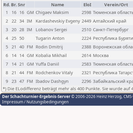
Rd.
Br.
Snr
Name
EloI
Verein/Ort
1
16
16
GM
Chigaev Maksim
2598
Тюменская област
2
22
34
IM
Kardashevskiy Evgeny
2449
Алтайский край
3
20
28
IM
Lobanov Sergei
2510
Санкт-Петербург
4
25
50
Tugarin Anton
2224
Республика Бурят
5
21
40
FM
Rodin Dmitrij
2388
Воронежская обла
6
14
14
GM
Kobalia Mikhail
2614
Москва
7
14
21
GM
Yuffa Daniil
2583
Тюменская област
8
21
44
FM
Rodchenkov Vitaly
2321
Республика Татарс
9
23
47
FM
Ibadov Dashgyn
2296
Забайкальский кр
*) Die ELodifferenz beträgt mehr als 400 Punkte. Sie wurde auf 
Der Schachturnier-Ergebnis-Server
© 2006-2026 Heinz Herzog
, CMS
Impressum / Nutzungsbedingungen