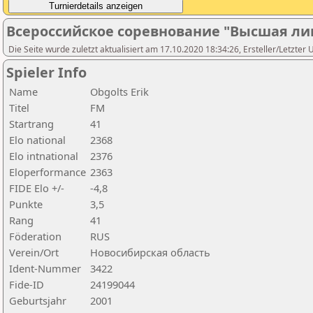
Всероссийское соревнование "Высшая ли
Die Seite wurde zuletzt aktualisiert am 17.10.2020 18:34:26, Ersteller/Letzter 
Spieler Info
Name
Obgolts Erik
Titel
FM
Startrang
41
Elo national
2368
Elo intnational
2376
Eloperformance
2363
FIDE Elo +/-
-4,8
Punkte
3,5
Rang
41
Föderation
RUS
Verein/Ort
Новосибирская область
Ident-Nummer
3422
Fide-ID
24199044
Geburtsjahr
2001