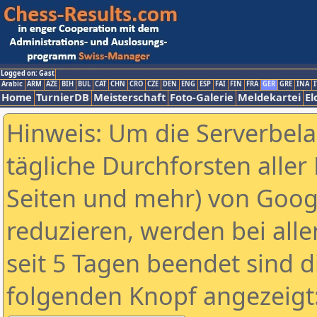
Logged on: Gast
Arabic
ARM
AZE
BIH
BUL
CAT
CHN
CRO
CZE
DEN
ENG
ESP
FAI
FIN
FRA
GER
GRE
INA
I
Home
TurnierDB
Meisterschaft
Foto-Galerie
Meldekartei
El
Hinweis: Um die Serverbel
tägliche Durchforsten aller 
Seiten und mehr) von Goog
reduzieren, werden bei alle
seit 5 Tagen beendet sind d
folgenden Knopf angezeigt