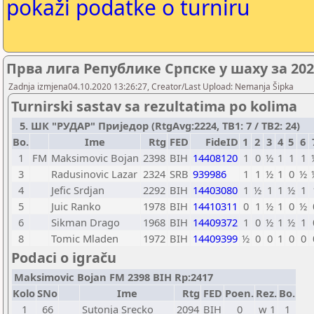
pokaži podatke o turniru
Прва лига Републике Српске у шаху за 20
Zadnja izmjena04.10.2020 13:26:27, Creator/Last Upload: Nemanja Šipka
Turnirski sastav sa rezultatima po kolima
5. ШК "РУДАР" Приједор (RtgAvg:2224, TB1: 7 / TB2: 24)
Bo.
Ime
Rtg
FED
FideID
1
2
3
4
5
6
1
FM
Maksimovic Bojan
2398
BIH
14408120
1
0
½
1
1
1
3
Radusinovic Lazar
2324
SRB
939986
1
1
½
1
0
½
4
Jefic Srdjan
2292
BIH
14403080
1
½
1
1
½
1
5
Juic Ranko
1978
BIH
14410311
0
1
½
1
0
½
6
Sikman Drago
1968
BIH
14409372
1
0
½
1
½
1
8
Tomic Mladen
1972
BIH
14409399
½
0
0
1
0
0
Podaci o igraču
Maksimovic Bojan FM 2398 BIH Rp:2417
Kolo
SNo
Ime
Rtg
FED
Poen.
Rez.
Bo.
1
66
Sutonja Srecko
2094
BIH
0
w 1
1