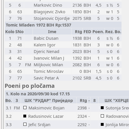
5
6
Markovic Dino
2136
BIH
4,5
s ½
5
6
63
Blagojevic Zivko
1850
BIH
2
w 1
5
7
76
Stojanovic Djordje
2075
SRB
5
w 0
5
Tomic Mladen 1972 BIH Rp:1537
Kolo
SNo
Ime
Rtg
FED
Poen.
Rez.
Bo.
1
71
Babic Dusan
1938
BIH
6
s ½
6
2
48
Kalem Igor
1831
BIH
3
w 0
6
3
31
Djeric Nenad
2023
BIH
5
s 0
6
4
42
Ivanovic Milan J
1392
BIH
1
w 1
6
5
7
FM
Miljkovic Milan
2082
BIH
6
w 0
6
6
65
Tomic Miroslav
0
BIH
1,5
s 0
6
7
77
Savic Petar A
2102
SRB
4,5
s 0
6
Poeni po pločama
1. Kolo na 2020/09/30 kod 17.15
Bo.
3
ШК "РУДАР" Приједор
Rtg
-
8
ШК "ХЕРЦЕ
3.1
FM
Maksimovic Bojan
2398
-
Sutonja Sre
3.2
Radusinovic Lazar
2324
-
Radovanovi
3.3
Jefic Srdjan
2292
-
Jonlija Miro