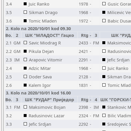
3.4
Juic Ranko
1978
-
Gusic Gora
3.5
Sikman Drago
1968
-
Milicevic Ve
3.6
Tomic Mladen
1972
-
Babic Dusa
2. Kolo na 2020/10/01 kod 09.30
Bo.
2
ШК "МЛАДОСТ" Гацко
Rtg
-
3
ШК "РУД
2.1
GM
Savic Miodrag R
2433
-
FM
Maksimovic
2.2
GM
Pikula Dejan
2421
-
Radusinovic
2.3
IM
Arapovic Vitomir
2291
-
Jefic Srdjan
2.4
Adzic Mitar
1968
-
Juic Ranko
2.5
Doder Sava
2128
-
Sikman Dr
2.6
Kalem Igor
1831
-
Tomic Mlad
3. Kolo na 2020/10/01 kod 16.00
Bo.
3
ШК "РУДАР" Приједор
Rtg
-
4
ШК "ГОРСКИ-
3.1
FM
Maksimovic Bojan
2398
-
IM
Stankovic M
3.2
Radusinovic Lazar
2324
-
FM
Bilic Vladim
3.3
Jefic Srdjan
2292
-
Sredojevic 