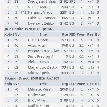
3
28
Sredojevic Srdjan
2192
SRB
1
w 1
3
4
37
Nikolic Marko
1540
BIH
2
s 1
3
5
3
FM
Narancic Vlado
2281
BIH
4
s ½
3
6
60
Lukic Aleksandar
2065
BIH
2
w 1
3
7
74
Jovanovic Zeljko
2142
BIH
3
w 1
3
Juic Ranko 1978 BIH Rp:1846
Kolo
SNo
Ime
Rtg
FED
Poen.
Rez.
Bo.
1
69
Gusic Goran
1973
BIH
4
s 0
4
2
46
Adzic Mitar
1968
BIH
2,5
w 1
4
3
29
Ivanovic Dragoslav
2157
SRB
5
s ½
4
4
38
Savic Predrag A
0
BIH
0,5
w 1
4
5
5
Aleksic Neven
2192
SRB
5
w 0
4
6
62
Marjanovic Zlatko
1934
BIH
1,5
s ½
4
7
75
Mitrovic Jovica
2049
BIH
3
s 0
4
Sikman Drago 1968 BIH Rp:1971
Kolo
SNo
Ime
Rtg
FED
Poen.
Rez.
Bo.
1
70
Milicevic Veselin
2068
BIH
2
w 1
5
2
47
Doder Sava
2128
SRB
4
s 0
5
3
30
Brkic Milan
2189
BIH
4
w ½
5
4
40
Majkic Zoran
0
BIH
0
s 1
5