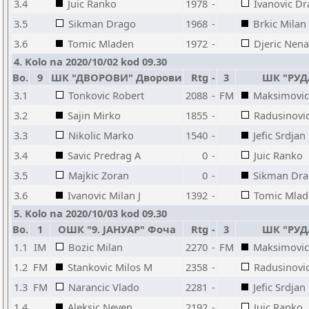
3.4
Juic Ranko
1978
-
Ivanovic Dr
3.5
Sikman Drago
1968
-
Brkic Milan
3.6
Tomic Mladen
1972
-
Djeric Nen
4. Kolo na 2020/10/02 kod 09.30
Bo.
9
ШК "ДВОРОВИ" Дворови
Rtg
-
3
ШК "РУД
3.1
Tonkovic Robert
2088
-
FM
Maksimovic
3.2
Sajin Mirko
1855
-
Radusinovic
3.3
Nikolic Marko
1540
-
Jefic Srdjan
3.4
Savic Predrag A
0
-
Juic Ranko
3.5
Majkic Zoran
0
-
Sikman Dr
3.6
Ivanovic Milan J
1392
-
Tomic Mlad
5. Kolo na 2020/10/03 kod 09.30
Bo.
1
ОШК "9. ЈАНУАР" Фоча
Rtg
-
3
ШК "РУД
1.1
IM
Bozic Milan
2270
-
FM
Maksimovic
1.2
FM
Stankovic Milos M
2358
-
Radusinovic
1.3
FM
Narancic Vlado
2281
-
Jefic Srdjan
1.4
Aleksic Neven
2192
-
Juic Ranko