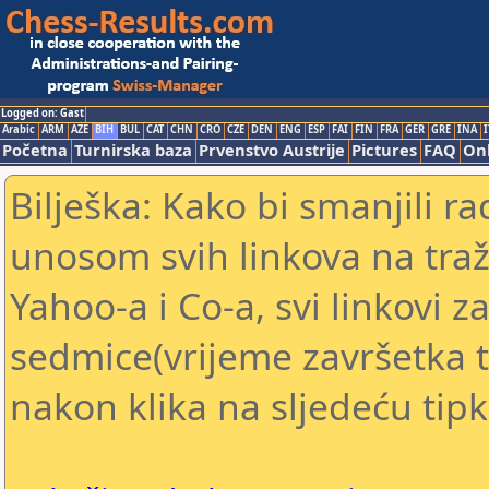
Logged on: Gast
Arabic
ARM
AZE
BIH
BUL
CAT
CHN
CRO
CZE
DEN
ENG
ESP
FAI
FIN
FRA
GER
GRE
INA
I
Početna
Turnirska baza
Prvenstvo Austrije
Pictures
FAQ
Onl
Bilješka: Kako bi smanjili 
unosom svih linkova na traž
Yahoo-a i Co-a, svi linkovi za
sedmice(vrijeme završetka tu
nakon klika na sljedeću tipk