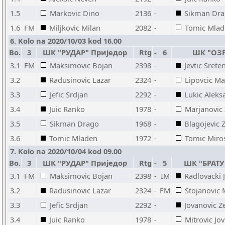
1.5
Markovic Dino
2136
-
Sikman Dr
1.6
FM
Miljkovic Milan
2082
-
Tomic Mlad
6. Kolo na 2020/10/03 kod 16.00
Bo.
3
ШК "РУДАР" Приједор
Rtg
-
6
ШК "ОЗР
3.1
FM
Maksimovic Bojan
2398
-
Jevtic Srete
3.2
Radusinovic Lazar
2324
-
Lipovcic M
3.3
Jefic Srdjan
2292
-
Lukic Aleks
3.4
Juic Ranko
1978
-
Marjanovic 
3.5
Sikman Drago
1968
-
Blagojevic 
3.6
Tomic Mladen
1972
-
Tomic Miro
7. Kolo na 2020/10/04 kod 09.00
Bo.
3
ШК "РУДАР" Приједор
Rtg
-
5
ШК "БРАТУ
3.1
FM
Maksimovic Bojan
2398
-
IM
Radlovacki 
3.2
Radusinovic Lazar
2324
-
FM
Stojanovic
3.3
Jefic Srdjan
2292
-
Jovanovic Z
3.4
Juic Ranko
1978
-
Mitrovic Jov