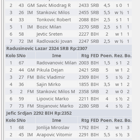
2
43
GM
Savic Miodrag R
2433
SRB
4,5
s 0
1
3
26
IM
Stankovic Milos
2455
SRB
5,5
w ½
1
4
33
Tonkovic Robert
2088
BIH
2,5
s 1
1
5
1
IM
Bozic Milan
2270
SRB
2,5
s 1
1
6
58
Jevtic Sreten
2227
BIH
2
w 1
1
7
72
IM
Radlovacki Jovan
2247
SRB
2,5
w ½
1
Radusinovic Lazar 2324 SRB Rp:2307
Kolo
SNo
Ime
Rtg
FED
Poen.
Rez.
Bo.
1
67
Radovanovic Milan
2003
BIH
1,5
s 1
2
2
44
GM
Pikula Dejan
2421
SRB
5
w 1
2
3
27
FM
Bilic Vladimir
2309
BIH
5
s ½
2
4
36
Sajin Mirko
1855
BIH
3,5
w 1
2
5
2
FM
Stankovic Milos M
2358
SRB
2
w 0
2
6
59
Lipovcic Marko
2211
BIH
4
s ½
2
7
73
FM
Stojanovic Marko
2280
SRB
4
s ½
2
Jefic Srdjan 2292 BIH Rp:2352
Kolo
SNo
Ime
Rtg
FED
Poen.
Rez.
Bo.
1
68
Jonlija Miroslav
1792
BIH
2
w 1
3
2
45
IM
Arapovic Vitomir
2291
BIH
5,5
s ½
3