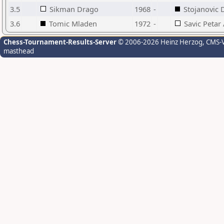
3.5
Sikman Drago
1968
-
Stojanovic 
3.6
Tomic Mladen
1972
-
Savic Petar
Chess-Tournament-Results-Server
© 2006-2026 Heinz Herzog
, CMS-
masthead