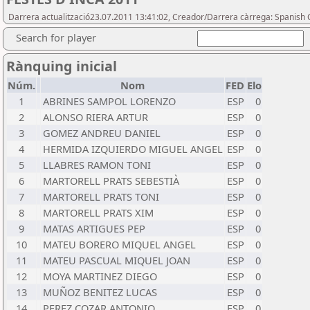
Darrera actualització23.07.2011 13:41:02, Creador/Darrera càrrega: Spanish 
Search for player
Rànquing inicial
Núm.
Nom
FED
Elo
1
ABRINES SAMPOL LORENZO
ESP
0
2
ALONSO RIERA ARTUR
ESP
0
3
GOMEZ ANDREU DANIEL
ESP
0
4
HERMIDA IZQUIERDO MIGUEL ANGEL
ESP
0
5
LLABRES RAMON TONI
ESP
0
6
MARTORELL PRATS SEBESTIÀ
ESP
0
7
MARTORELL PRATS TONI
ESP
0
8
MARTORELL PRATS XIM
ESP
0
9
MATAS ARTIGUES PEP
ESP
0
10
MATEU BORERO MIQUEL ANGEL
ESP
0
11
MATEU PASCUAL MIQUEL JOAN
ESP
0
12
MOYA MARTINEZ DIEGO
ESP
0
13
MUÑOZ BENITEZ LUCAS
ESP
0
14
PEREZ COZAR ANTONIO
ESP
0