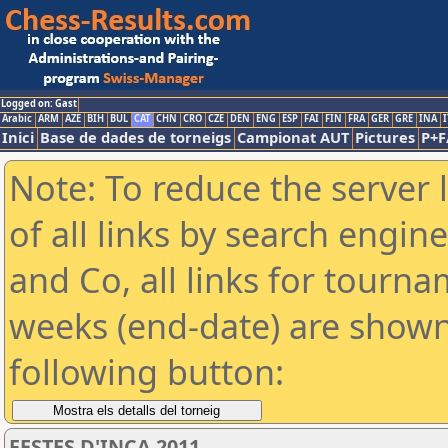
Logged on: Gast
Arabic
ARM
AZE
BIH
BUL
CAT
CHN
CRO
CZE
DEN
ENG
ESP
FAI
FIN
FRA
GER
GRE
INA
I
Inici
Base de dades de torneigs
Campionat AUT
Pictures
P+F
Note: To reduce the server 
of all links by search engin
and Co, all links for tourn
weeks (end-date) are shown 
following button:
FESTES D'INCA 2011