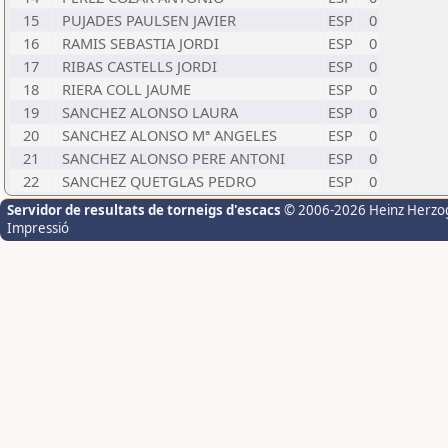
15
PUJADES PAULSEN JAVIER
ESP
0
16
RAMIS SEBASTIA JORDI
ESP
0
17
RIBAS CASTELLS JORDI
ESP
0
18
RIERA COLL JAUME
ESP
0
19
SANCHEZ ALONSO LAURA
ESP
0
20
SANCHEZ ALONSO Mª ANGELES
ESP
0
21
SANCHEZ ALONSO PERE ANTONI
ESP
0
22
SANCHEZ QUETGLAS PEDRO
ESP
0
Servidor de resultats de torneigs d'escacs
© 2006-2026 Heinz Herzo
Impressió