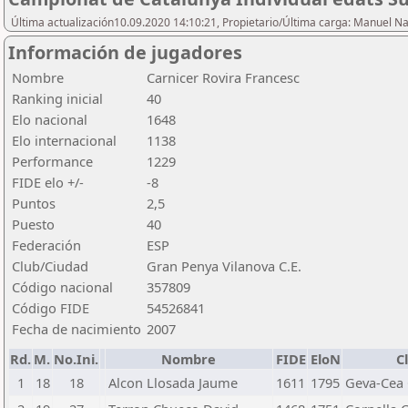
Última actualización10.09.2020 14:10:21, Propietario/Última carga: Manuel N
Información de jugadores
Nombre
Carnicer Rovira Francesc
Ranking inicial
40
Elo nacional
1648
Elo internacional
1138
Performance
1229
FIDE elo +/-
-8
Puntos
2,5
Puesto
40
Federación
ESP
Club/Ciudad
Gran Penya Vilanova C.E.
Código nacional
357809
Código FIDE
54526841
Fecha de nacimiento
2007
Rd.
M.
No.Ini.
Nombre
FIDE
EloN
C
1
18
18
Alcon Llosada Jaume
1611
1795
Geva-Cea 