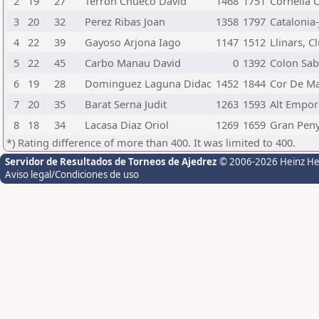
2
19
27
Terron Chueco David
1468
1751
Cornella C
3
20
32
Perez Ribas Joan
1358
1797
Catalonia-
4
22
39
Gayoso Arjona Iago
1147
1512
Llinars, C
5
22
45
Carbo Manau David
0
1392
Colon Sab
6
19
28
Dominguez Laguna Didac
1452
1844
Cor De Ma
7
20
35
Barat Serna Judit
1263
1593
Alt Empor
8
18
34
Lacasa Diaz Oriol
1269
1659
Gran Peny
*) Rating difference of more than 400. It was limited to 400.
Servidor de Resultados de Torneos de Ajedrez
© 2006-2026 Heinz H
Aviso legal/Condiciones de uso