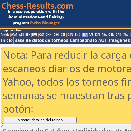
Logged on: Gast
Arabic
ARM
AZE
BIH
BUL
CAT
CHN
CRO
CZE
DEN
ENG
ESP
FAI
FIN
FRA
GER
GRE
INA
I
Inicio
Base de datos de torneos
Campeonato AUT
Imágenes
Nota: Para reducir la carga 
escaneos diarios de motor
Yahoo, todos los torneos f
semanas se muestran tras p
botón:
Campionat de Catalunya Individual edats Su