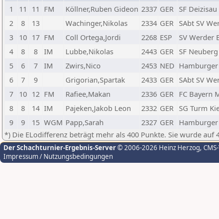
1
11
11
FM
Köllner,Ruben Gideon
2337
GER
SF Deizisau
2
8
13
Wachinger,Nikolas
2334
GER
SAbt SV We
3
10
17
FM
Coll Ortega,Jordi
2268
ESP
SV Werder 
4
8
8
IM
Lubbe,Nikolas
2443
GER
SF Neuberg
5
6
7
IM
Zwirs,Nico
2453
NED
Hamburger
6
7
9
Grigorian,Spartak
2433
GER
SAbt SV We
7
10
12
FM
Rafiee,Makan
2336
GER
FC Bayern M
8
8
14
IM
Pajeken,Jakob Leon
2332
GER
SG Turm Kie
9
9
15
WGM
Papp,Sarah
2327
GER
Hamburger 
*) Die ELodifferenz beträgt mehr als 400 Punkte. Sie wurde auf 
Der Schachturnier-Ergebnis-Server
© 2006-2026 Heinz Herzog
, CMS
Impressum / Nutzungsbedingungen