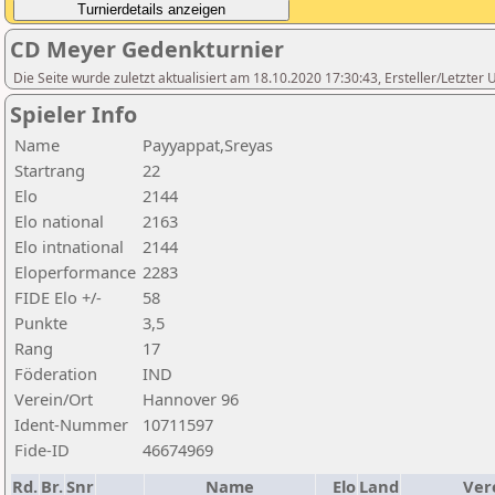
CD Meyer Gedenkturnier
Die Seite wurde zuletzt aktualisiert am 18.10.2020 17:30:43, Ersteller/Letzte
Spieler Info
Name
Payyappat,Sreyas
Startrang
22
Elo
2144
Elo national
2163
Elo intnational
2144
Eloperformance
2283
FIDE Elo +/-
58
Punkte
3,5
Rang
17
Föderation
IND
Verein/Ort
Hannover 96
Ident-Nummer
10711597
Fide-ID
46674969
Rd.
Br.
Snr
Name
Elo
Land
Ver