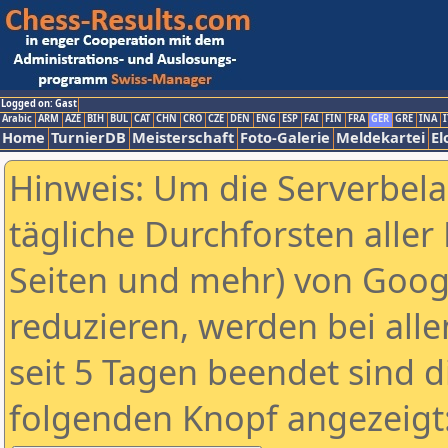
Logged on: Gast
Arabic
ARM
AZE
BIH
BUL
CAT
CHN
CRO
CZE
DEN
ENG
ESP
FAI
FIN
FRA
GER
GRE
INA
I
Home
TurnierDB
Meisterschaft
Foto-Galerie
Meldekartei
El
Hinweis: Um die Serverbel
tägliche Durchforsten aller 
Seiten und mehr) von Goog
reduzieren, werden bei alle
seit 5 Tagen beendet sind d
folgenden Knopf angezeigt