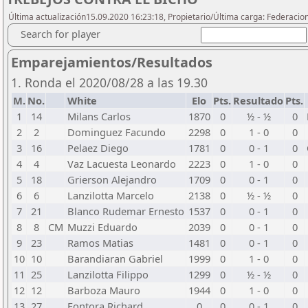
Última actualización15.09.2020 16:23:18, Propietario/Última carga: Federacio
Search for player
Emparejamientos/Resultados
1. Ronda el 2020/08/28 a las 19.30
M.
No.
White
Elo
Pts.
Resultado
Pts.
1
14
Milans Carlos
1870
0
½ - ½
0
2
2
Dominguez Facundo
2298
0
1 - 0
0
3
16
Pelaez Diego
1781
0
0 - 1
0
4
4
Vaz Lacuesta Leonardo
2223
0
1 - 0
0
5
18
Grierson Alejandro
1709
0
0 - 1
0
6
6
Lanzilotta Marcelo
2138
0
½ - ½
0
7
21
Blanco Rudemar Ernesto
1537
0
0 - 1
0
8
8
CM
Muzzi Eduardo
2039
0
0 - 1
0
9
23
Ramos Matias
1481
0
0 - 1
0
10
10
Barandiaran Gabriel
1999
0
1 - 0
0
11
25
Lanzilotta Filippo
1299
0
½ - ½
0
12
12
Barboza Mauro
1944
0
1 - 0
0
13
27
Fontora Richard
0
0
0 - 1
0