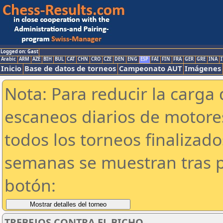
Logged on: Gast
Arabic
ARM
AZE
BIH
BUL
CAT
CHN
CRO
CZE
DEN
ENG
ESP
FAI
FIN
FRA
GER
GRE
INA
I
Inicio
Base de datos de torneos
Campeonato AUT
Imágenes
Nota: Para reducir la carga 
escaneos diarios de motor
todos los torneos finalizad
semanas se muestran tras p
botón:
TREBEJOS CONTRA EL BICHO