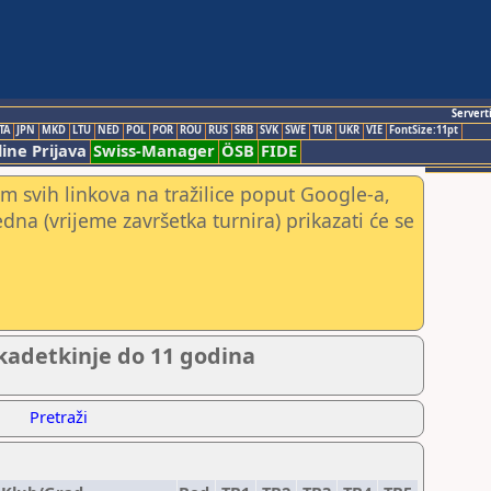
Servert
TA
JPN
MKD
LTU
NED
POL
POR
ROU
RUS
SRB
SVK
SWE
TUR
UKR
VIE
FontSize:11pt
ine Prijava
Swiss-Manager
ÖSB
FIDE
m svih linkova na tražilice poput Google-a,
jedna (vrijeme završetka turnira) prikazati će se
kadetkinje do 11 godina
Pretraži