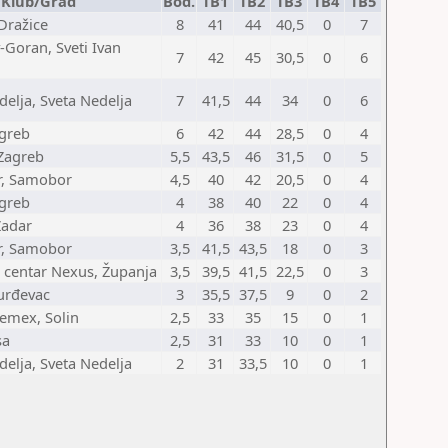
Klub/Grad
Bod.
TB1
TB2
TB3
TB4
TB5
 Dražice
8
41
44
40,5
0
7
-Goran, Sveti Ivan
7
42
45
30,5
0
6
delja, Sveta Nedelja
7
41,5
44
34
0
6
agreb
6
42
44
28,5
0
4
Zagreb
5,5
43,5
46
31,5
0
5
, Samobor
4,5
40
42
20,5
0
4
agreb
4
38
40
22
0
4
Zadar
4
36
38
23
0
4
, Samobor
3,5
41,5
43,5
18
0
3
 centar Nexus, Županja
3,5
39,5
41,5
22,5
0
3
urđevac
3
35,5
37,5
9
0
2
emex, Solin
2,5
33
35
15
0
1
sa
2,5
31
33
10
0
1
delja, Sveta Nedelja
2
31
33,5
10
0
1