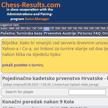
Logged on: Gast
Arabic
ARM
AZE
BIH
BUL
CAT
CHN
CRO
CZE
DEN
ENG
ESP
FAI
FIN
FRA
GER
GRE
INA
I
Početna
Turnirska baza
Prvenstvo Austrije
Pictures
FAQ
Onl
Bilješka: Kako bi smanjili rad servera dnevnim unoso
Yahoo-a i Co-a, svi linkovi za turnire starije od dva t
nakon klika na sljedeću tipku:
pokaži podatke o turniru
Pojedinačno kadetsko prvenstvo Hrvatske - 
Zadnja izmjena29.08.2020 11:06:39, Creator/Last Upload: vlado_karagic
Search for player
Konačni poredak nakon 9 Kola