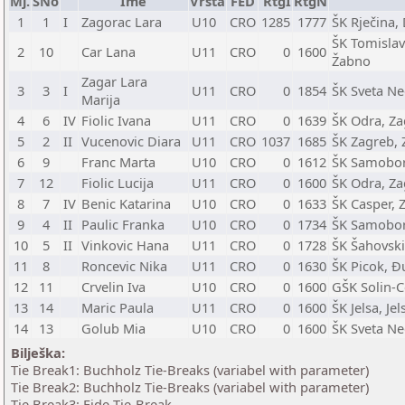
Mj.
SNo
Ime
Vrsta
FED
RtgI
RtgN
1
1
I
Zagorac Lara
U10
CRO
1285
1777
ŠK Rječina,
ŠK Tomislav
2
10
Car Lana
U11
CRO
0
1600
Žabno
Zagar Lara
3
3
I
U11
CRO
0
1854
ŠK Sveta Ne
Marija
4
6
IV
Fiolic Ivana
U11
CRO
0
1639
ŠK Odra, Z
5
2
II
Vucenovic Diara
U11
CRO
1037
1685
ŠK Zagreb, 
6
9
Franc Marta
U10
CRO
0
1612
ŠK Samobor
7
12
Fiolic Lucija
U11
CRO
0
1600
ŠK Odra, Z
8
7
IV
Benic Katarina
U10
CRO
0
1633
ŠK Casper, 
9
4
II
Paulic Franka
U10
CRO
0
1734
ŠK Samobor
10
5
II
Vinkovic Hana
U11
CRO
0
1728
ŠK Šahovski
11
8
Roncevic Nika
U11
CRO
0
1630
ŠK Picok, Đ
12
11
Crvelin Iva
U10
CRO
0
1600
GŠK Solin-C
13
14
Maric Paula
U11
CRO
0
1600
ŠK Jelsa, Jel
14
13
Golub Mia
U10
CRO
0
1600
ŠK Sveta Ne
Bilješka:
Tie Break1: Buchholz Tie-Breaks (variabel with parameter)
Tie Break2: Buchholz Tie-Breaks (variabel with parameter)
Tie Break3: Fide Tie-Break