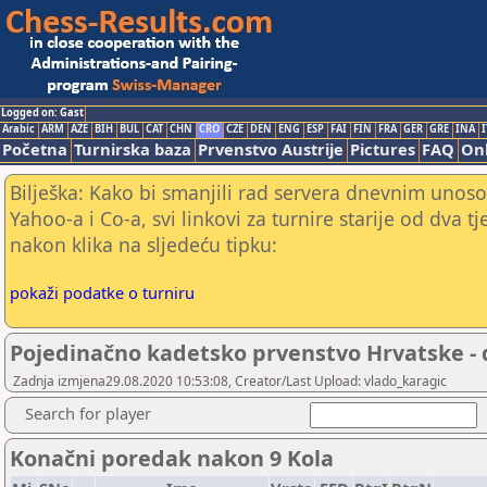
Logged on: Gast
Arabic
ARM
AZE
BIH
BUL
CAT
CHN
CRO
CZE
DEN
ENG
ESP
FAI
FIN
FRA
GER
GRE
INA
I
Početna
Turnirska baza
Prvenstvo Austrije
Pictures
FAQ
Onl
Bilješka: Kako bi smanjili rad servera dnevnim unoso
Yahoo-a i Co-a, svi linkovi za turnire starije od dva t
nakon klika na sljedeću tipku:
pokaži podatke o turniru
Pojedinačno kadetsko prvenstvo Hrvatske - 
Zadnja izmjena29.08.2020 10:53:08, Creator/Last Upload: vlado_karagic
Search for player
Konačni poredak nakon 9 Kola