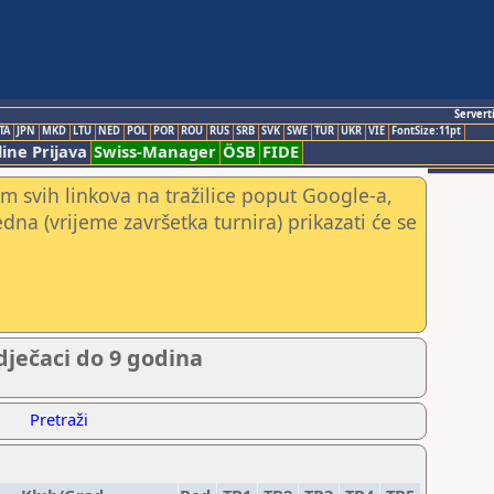
Servert
TA
JPN
MKD
LTU
NED
POL
POR
ROU
RUS
SRB
SVK
SWE
TUR
UKR
VIE
FontSize:11pt
ine Prijava
Swiss-Manager
ÖSB
FIDE
m svih linkova na tražilice poput Google-a,
jedna (vrijeme završetka turnira) prikazati će se
dječaci do 9 godina
Pretraži