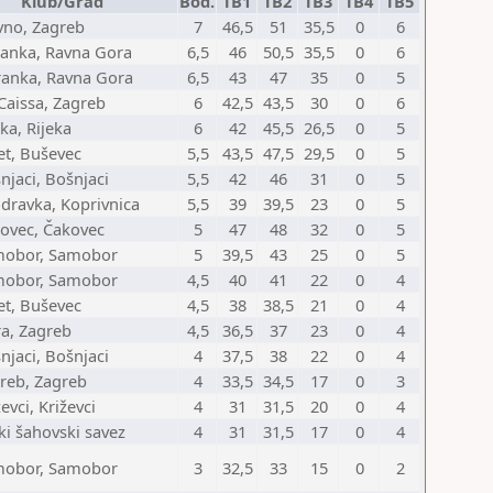
Klub/Grad
Bod.
TB1
TB2
TB3
TB4
TB5
vno, Zagreb
7
46,5
51
35,5
0
6
anka, Ravna Gora
6,5
46
50,5
35,5
0
6
anka, Ravna Gora
6,5
43
47
35
0
5
aissa, Zagreb
6
42,5
43,5
30
0
6
ka, Rijeka
6
42
45,5
26,5
0
5
et, Buševec
5,5
43,5
47,5
29,5
0
5
njaci, Bošnjaci
5,5
42
46
31
0
5
dravka, Koprivnica
5,5
39
39,5
23
0
5
ovec, Čakovec
5
47
48
32
0
5
mobor, Samobor
5
39,5
43
25
0
5
mobor, Samobor
4,5
40
41
22
0
4
et, Buševec
4,5
38
38,5
21
0
4
a, Zagreb
4,5
36,5
37
23
0
4
njaci, Bošnjaci
4
37,5
38
22
0
4
reb, Zagreb
4
33,5
34,5
17
0
3
evci, Križevci
4
31
31,5
20
0
4
ki šahovski savez
4
31
31,5
17
0
4
mobor, Samobor
3
32,5
33
15
0
2