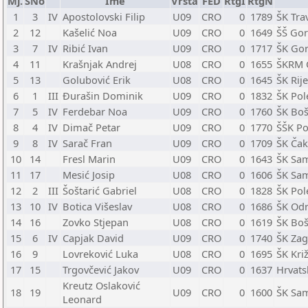
Mj.
SNo
Ime
Vrsta
FED
RtgI
RtgN
1
3
IV
Apostolovski Filip
U09
CRO
0
1789
ŠK Tra
2
12
Kašelić Noa
U09
CRO
0
1649
ŠŠ Gor
3
7
IV
Ribić Ivan
U09
CRO
0
1717
ŠK Gor
4
11
Krašnjak Andrej
U08
CRO
0
1655
ŠKRM C
5
13
Golubović Erik
U08
CRO
0
1645
ŠK Rije
6
1
III
Đurašin Dominik
U09
CRO
0
1832
ŠK Pol
7
5
IV
Ferdebar Noa
U09
CRO
0
1760
ŠK Boš
8
4
IV
Dimač Petar
U09
CRO
0
1770
ŠŠK Po
9
8
IV
Sarač Fran
U09
CRO
0
1709
ŠK Čak
10
14
Fresl Marin
U09
CRO
0
1643
ŠK Sa
11
17
Mesić Josip
U08
CRO
0
1606
ŠK Sa
12
2
III
Šoštarić Gabriel
U08
CRO
0
1828
ŠK Pol
13
10
IV
Botica Višeslav
U08
CRO
0
1686
ŠK Odr
14
16
Zovko Stjepan
U08
CRO
0
1619
ŠK Boš
15
6
IV
Capjak David
U09
CRO
0
1740
ŠK Zag
16
9
Lovreković Luka
U08
CRO
0
1695
ŠK Križ
17
15
Trgovčević Jakov
U09
CRO
0
1637
Hrvats
Kreutz Oslaković
18
19
U09
CRO
0
1600
ŠK Sa
Leonard